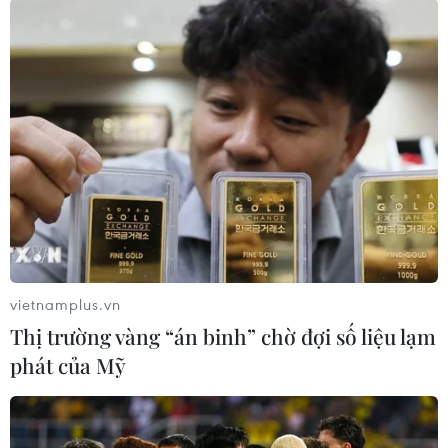
#Liên minh châu Âu
#Xe điện
#Brexit
#Xe EV
#Thỏa thuận thương mại hậu Brexit
vietnamplus.vn
Thị trường vàng “án binh” chờ đợi số liệu lạm
phát của Mỹ
Theo dõi VietnamPlus