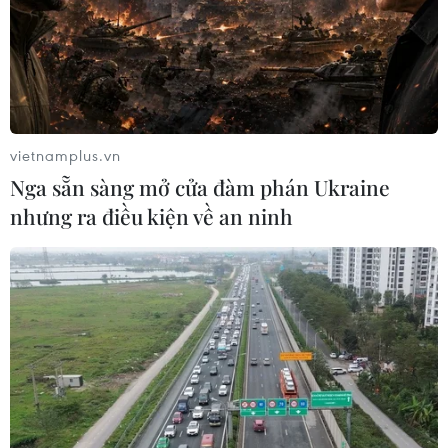
Sáu hãng sản xuất xe điện không được
tiếp cận khoản tín dụng 7.500 USD
vietnamplus.vn
18/04/2023 07:05
Nga sẵn sàng mở cửa đàm phán Ukraine
Các mẫu xe mất khả năng tiếp cận khoản ưu đãi tín
nhưng ra điều kiện về an ninh
dụng từ ngày 18/4 bao gồm BMW 330e, BMW X5
xDrive45e, Genesis Electrified GV70, Nissan Leaf, Rivian
R1S và R1T, Volkswagen ID.4.