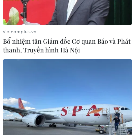
vietnamplus.vn
Bổ nhiệm tân Giám đốc Cơ quan Báo và Phát
thanh, Truyền hình Hà Nội
Hiệp hội Các nhà sản xuất Ôtô châu Âu kêu gọi lùi thời hạn áp
thuế xe điện 10%. (Nguồn: Shutterstock)
Hiệp hội Các Nhà sản xuất Ôtô châu Âu (ACEA)
cho biết Liên minh châu Âu (EU) và Vương quốc
Anh cần hành động khẩn cấp để lùi thời hạn
thực thi các quy định đối với xe điện (EV) được
mua bán giữa khối này và Anh mà theo dự kiến