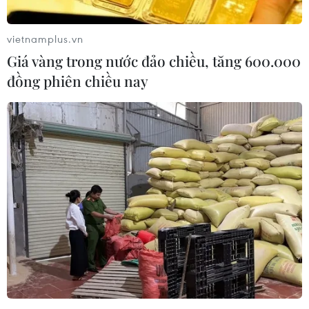
vietnamplus.vn
Giá vàng trong nước đảo chiều, tăng 600.000
đồng phiên chiều nay
Dự án pin xe điện của Volkswagen gặp
"chướng ngại vật"
14/09/2023 01:15
Chính phủ Canada và tỉnh bang Ontario sẽ phải mất 20
năm mới có thể lấy lại được các khoản trợ cấp cho hai