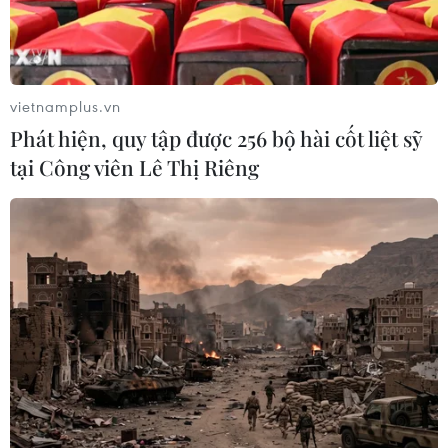
vietnamplus.vn
Phát hiện, quy tập được 256 bộ hài cốt liệt sỹ
tại Công viên Lê Thị Riêng
TIN CÙNG CHUYÊN MỤC