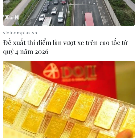
vietnamplus.vn
Đề xuất thí điểm làn vượt xe trên cao tốc từ
quý 4 năm 2026
Tesla đầu tư 15 tỷ USD xây dựng tổ hợp sản
xuất xe điện tại Mexico
12/09/2023 06:38
Tesla và các công ty cung cấp phụ tùng sẽ đầu tư 15 tỷ
USD để xây dựng tổ hợp sản xuất xe điện tại bang
Nuevo Leon, cao gấp 3 lần số vốn đầu tư mà Chính phủ
Mexico công bố hồi tháng 2.