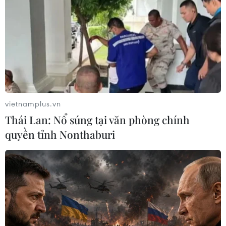
Liên minh châu Âu muốn Mỹ điều chỉnh
quy định ưu đãi thuế cho xe điện
11/03/2023 00:38
Khoản hỗ trợ mà Mỹ sắp đưa ra chỉ được áp dụng với
những sản phẩm xe điện có các bộ phận lắp ráp và
các bộ phận pin (chiếm ít nhất 50% giá trị) được sản
xuất tại khu vực Bắc Mỹ.
vietnamplus.vn
Thái Lan: Nổ súng tại văn phòng chính
quyền tỉnh Nonthaburi