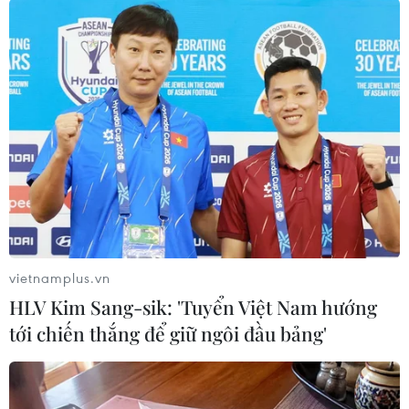
#CGV
#Rạp chiếu phim
#Thị trường Việt Nam
vietnamplus.vn
#Thị trường phim ảnh
Hàn Quốc
HLV Kim Sang-sik: 'Tuyển Việt Nam hướng
tới chiến thắng để giữ ngôi đầu bảng'
Theo dõi VietnamPlus