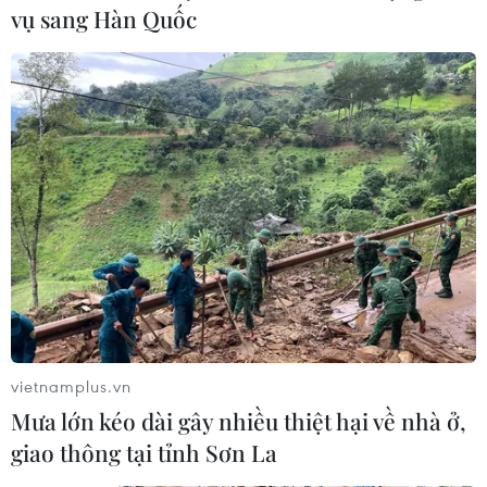
10/02/2022 09:43
vụ sang Hàn Quốc
Một cặp đôi trẻ đã đèo nhau gần 30 cây số từ Hưng
Yên đến Aeonmall Long Biên trong ngày đầu rạp chiếu
phim được mở cửa trở lại sau 9 tháng.
vietnamplus.vn
Mưa lớn kéo dài gây nhiều thiệt hại về nhà ở,
giao thông tại tỉnh Sơn La