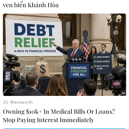
ven biển Khánh Hòa
Số buổi chiếu phim địa phương đã tăng lên 40
vào năm ngoái.
Dự án nuôi dưỡng tài năng điện ảnh cũng đang
được công ty hợp tác tiến hành. Vào ngày 5/5
vừa qua, một buổi thuyết trình kinh doanh cho
dự án “Phim ngắn CJ 2023” đã được tổ chức tại
Thành phố Hồ Chí Minh.
Các phim ngắn được sản xuất trong dự án này
cũng đã được gửi tới các liên hoan phim Berlin,
Cannes và Venice./.
JG Wentworth
(TTXVN/Vietnam+)
Owning $10k+ In Medical Bills Or Loans?
Stop Paying Interest Immediately