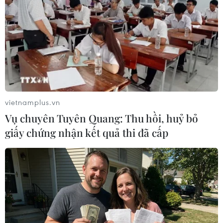
COVID-19: Doanh nghiệp chiếu phim
'khóc ròng' vì tương lai mịt mù
30/07/2021 04:32
Dù phải đóng cửa nhiều tháng và chưa hẹn ngày trở lại
do COVID-19 diễn biến phức tạp nhưng các cụm rạp
chiếu phim vẫn 'còng lưng' trả rất nhiều chi phí như tiền
điện, vay ngân hàng, thuê mặt bằng...
vietnamplus.vn
Vụ chuyên Tuyên Quang: Thu hồi, huỷ bỏ
giấy chứng nhận kết quả thi đã cấp