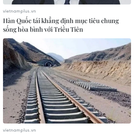
vietnamplus.vn
Hàn Quốc tái khẳng định mục tiêu chung
TIN CÙNG CHUYÊN MỤC
sống hòa bình với Triều Tiên
Doanh thu Người Nhện tăng nhanh
tại phòng vé Việt
03/08/2026 07:17
Phim huyền sử "Hộ linh tráng sỹ"
được chiếu ở định dạng IMAX
31/07/2026 02:47
Hiệu ứng từ “The Odyssey” giúp
doanh số sách sử thi và thần thoại
vietnamplus.vn