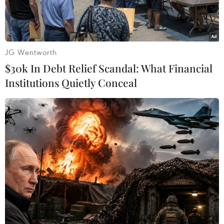
JG Wentworth
$30k In Debt Relief Scandal: What Financial
Institutions Quietly Conceal
Một rạp chiếu phim của CJ CGV. (Ảnh: Minh Sơn/Vietnam+)
Theo tờ Kinh tế Seoul, trong quý 1/2023, cụm
rạp chiếu phim CJ CGV của Hàn Quốc đã đạt
doanh thu 59,1 tỷ won (khoảng 1.053 tỷ đồng
Việt Nam) và lợi nhuận hoạt động 9,3 tỷ won