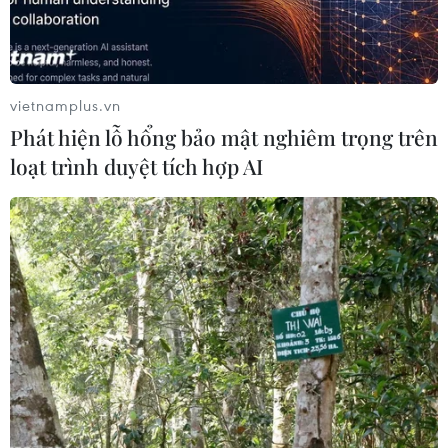
vietnamplus.vn
Phát hiện lỗ hổng bảo mật nghiêm trọng trên
loạt trình duyệt tích hợp AI
Thúc đẩy quan hệ hợp tác đầu tư giữa Việt
Nam và Hàn Quốc
14/12/2021 09:59
Chủ tịch Quốc hội khẳng định Việt Nam cam kết xây
dựng môi trường đầu tư theo các chuẩn mực quốc tế
cũng như mang đến cơ hội kinh doanh mới cho nhà
đầu tư nước ngoài nói chung, Hàn Quốc nói riêng.