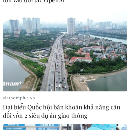
Xem thêm
CƠ QUAN CHỦ QUẢN: THÔNG TẤN XÃ VIỆT NAM
Tổng Biên tập: TRẦN TIẾN DUẨN
Phó Tổng Biên tập: NGUYỄN THỊ TÁM, KHÚC THANH
THỦY
Sở hữu trí tuệ
Quy định sử dụng
vietnamplus.vn
RSS
Hỗ trợ
Đại biểu Quốc hội băn khoăn khả năng cân
Ngôn ngữ
TTXVN
đối vốn 2 siêu dự án giao thông
Dịch vụ tin
Quảng cáo