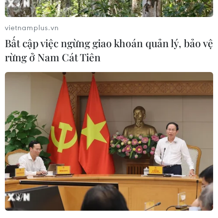
vietnamplus.vn
Bất cập việc ngừng giao khoán quản lý, bảo vệ
rừng ở Nam Cát Tiên
Rạp chiếu phim ở Hà Nội chính
thức mở cửa lại phục vụ khán giả
10/02/2022 04:08
Ngày 10/2/2022, sau hơn 9 tháng tạm ngừng hoạt
động do ảnh hưởng của dịch COVID-19, các rạp chiếu