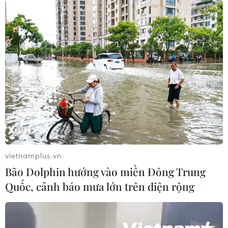
Bốn doanh nghiệp điện ảnh kiến nghị
được hoạt động sau 0 giờ
22/08/2022 10:07
Kiến nghị được gửi đi trong bối cảnh nghị định
38/2021/NĐ-CP đang được chỉnh sửa và bổ sung, trong
đó quy định xử phạt hành chính từ 5 đến 10 triệu đồng
với hoạt động chiếu phim sau 0 giờ.
vietnamplus.vn
Bão Dolphin hướng vào miền Đông Trung
Quốc, cảnh báo mưa lớn trên diện rộng