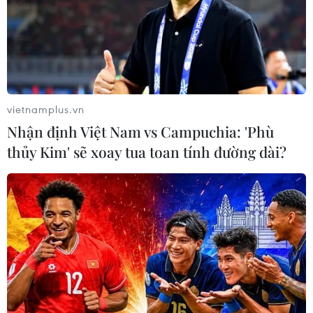
vietnamplus.vn
Nhận định Việt Nam vs Campuchia: 'Phù
thủy Kim' sẽ xoay tua toan tính đường dài?