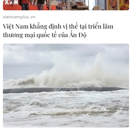
vietnamplus.vn
Việt Nam khẳng định vị thế tại triển lãm
thương mại quốc tế của Ấn Độ
#Madagascar
#Antananarivo
#Quảng trường Hồ Chí Minh
#Tượng đài Bác Hồ
#Tình cảm
#Tôn tạo
#Giải phóng dân tộc
#Độc lập
Madagascar
Theo dõi VietnamPlus