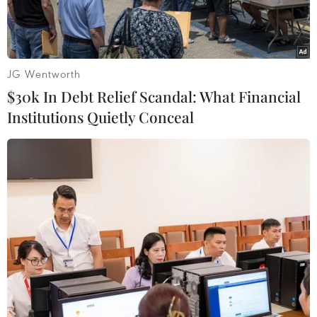
Madagascar.
JG Wentworth
$30k In Debt Relief Scandal: What Financial
Institutions Quietly Conceal
Thị trưởng Antananarivo Ny Hasina Andriamanjoto phát biểu tại
buổi lễ khánh thành tôn tạo di tích Quảng trường Hồ Chí Minh
và Tượng đài Bác Hồ. (Ảnh Minh Đức/Vietnam+)
Theo phóng viên TTXVN có mặt ở thủ đô