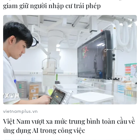
giam giữ người nhập cư trái phép
Minh ở Sri Lanka
25/11/2013 07:36
Ngày 25/11, Lễ Khánh thành tượng đài Chủ tịch Hồ Chí
Minh đã diễn ra trang trọng tại thủ đô Colombo, Sri
Lanka.
vietnamplus.vn
Việt Nam vượt xa mức trung bình toàn cầu về
ứng dụng AI trong công việc