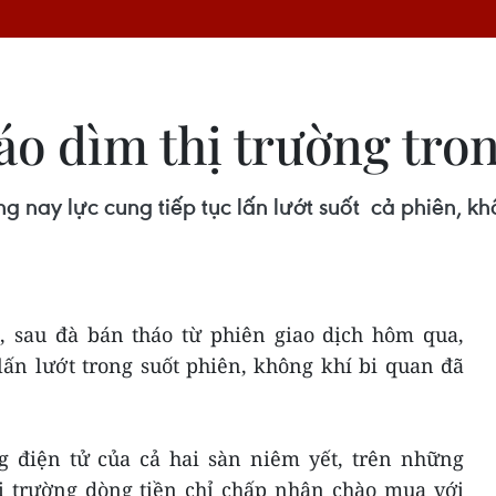
áo dìm thị trường tron
 nay lực cung tiếp tục lấn lướt suốt cả phiên, khô
1, sau đà bán tháo từ phiên giao dịch hôm qua,
lấn lướt trong suốt phiên, không khí bi quan đã
 điện tử của cả hai sàn niêm yết, trên những
hị trường dòng tiền chỉ chấp nhận chào mua với