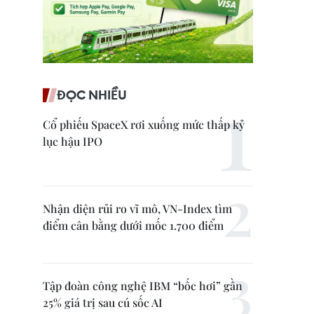
ĐỌC NHIỀU
Cổ phiếu SpaceX rơi xuống mức thấp kỷ
lục hậu IPO
Nhận diện rủi ro vĩ mô, VN-Index tìm
điểm cân bằng dưới mốc 1.700 điểm
Tập đoàn công nghệ IBM “bốc hơi” gần
25% giá trị sau cú sốc AI