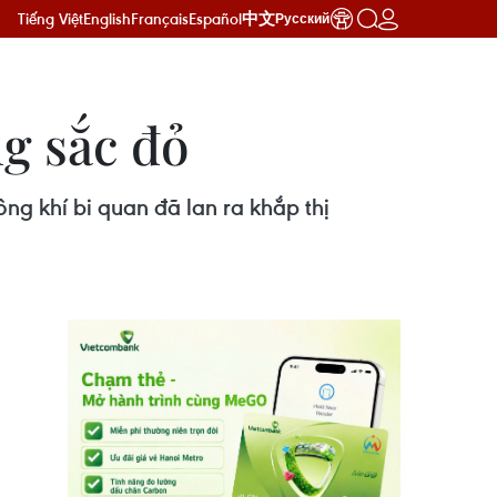
Tiếng Việt
English
Français
Español
中文
Русский
g sắc đỏ
ng khí bi quan đã lan ra khắp thị