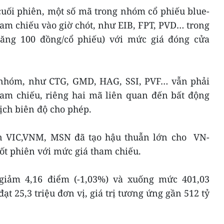
cuối phiên, một số mã trong nhóm cổ phiếu blue-
am chiếu vào giờ chót, như EIB, FPT, PVD… trong
tăng 100 đồng/cổ phiếu) với mức giá đóng cửa
 nhóm, như CTG, GMD, HAG, SSI, PVF… vẫn phải
ham chiếu, riêng hai mã liên quan đến bất động
ịch biên độ cho phép.
ớn VIC,VNM, MSN đã tạo hậu thuẫn lớn cho VN-
hốt phiên với mức giá tham chiếu.
x giảm 4,16 điểm (-1,03%) và xuống mức 401,03
t 25,3 triệu đơn vị, giá trị tương ứng gần 512 tỷ