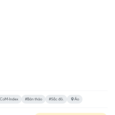
CoM-Index
#Bán tháo
#Sắc đỏ.
Áo