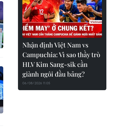
Nhận định Việt Nam vs
Campuchia: Vì sao thầy trò
HLV Kim Sang-sik cần
giành ngôi đầu bảng?
06/08/2026 11:05