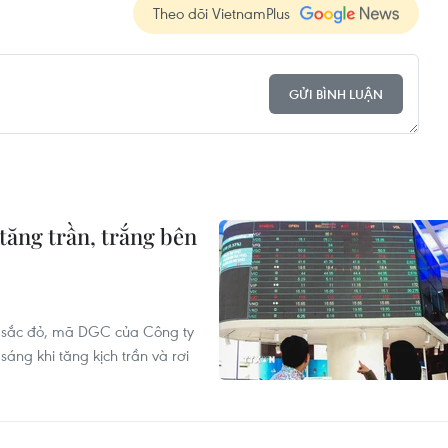
Theo dõi VietnamPlus
GỬI BÌNH LUẬN
tăng trần, trắng bên
g sắc đỏ, mã DGC của Công ty
ng khi tăng kịch trần và rơi