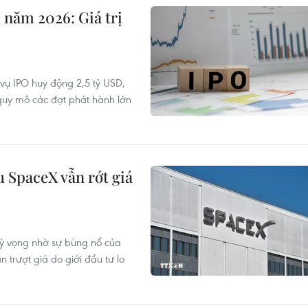
năm 2026: Giá trị
ụ IPO huy động 2,5 tỷ USD,
quy mô các đợt phát hành lớn
u SpaceX vẫn rớt giá
ỳ vọng nhờ sự bùng nổ của
n trượt giá do giới đầu tư lo