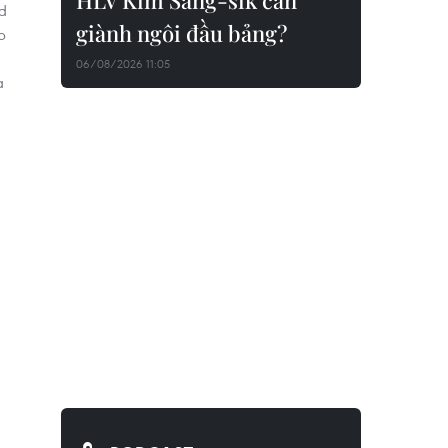
HLV Kim Sang-sik cần
d
giành ngôi đầu bảng?
p
06/08/2026 11:05
a