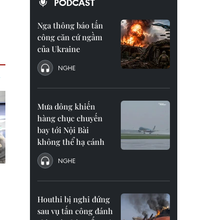
PODCAST
Nga thông báo tấn
công căn cứ ngầm
của Ukraine
NGHE
Mưa dông khiến
hàng chục chuyến
bay tới Nội Bài
không thể hạ cánh
NGHE
Houthi bị nghi đứng
sau vụ tấn công đánh