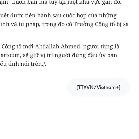
phạm” buôn bán ma túy tại một khu vực gần đó.
quét được tiến hành sau cuộc họp của những
nh và tư pháp, trong đó có Trưởng Công tố bị sa
 Công tố mới Abdallah Ahmed, người từng là
artoum, sẽ giữ vị trí người đứng đầu ủy ban
ểu tình nói trên./.
(TTXVN/Vietnam+)