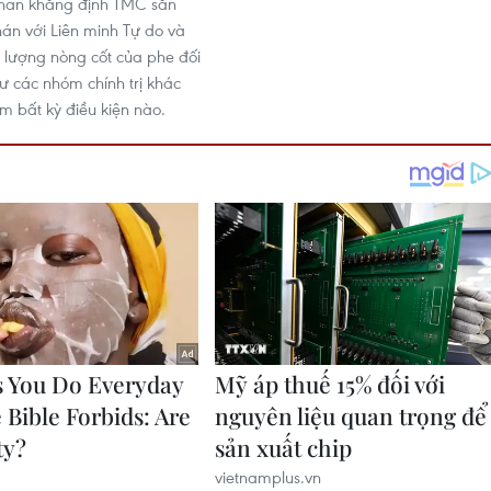
rhan khẳng định TMC sẵn
n với Liên minh Tự do và
c lượng nòng cốt của phe đối
ư các nhóm chính trị khác
 bất kỳ điều kiện nào.