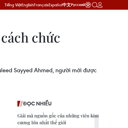
Tiếng Việt
English
Français
Español
中文
Русский
 cách chức
Waleed Sayyed Ahmed, người mới được
ĐỌC NHIỀU
Giải mã nguồn gốc của những viên kim
cương lớn nhất thế giới