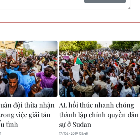
uân đội thừa nhận
AL hối thúc nhanh chóng
trong việc giải tán
thành lập chính quyền dân
ểu tình
sự ở Sudan
1
17/06/2019 05:48