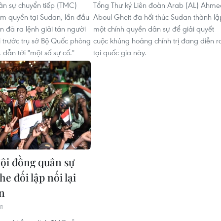
n sự chuyển tiếp (TMC)
Tổng Thư ký Liên đoàn Arab (AL) Ahme
m quyền tại Sudan, lần đầu
Aboul Gheit đã hối thúc Sudan thành lậ
n đã ra lệnh giải tán người
một chính quyền dân sự để giải quyết
i trước trụ sở Bộ Quốc phòng
cuộc khủng hoảng chính trị đang diễn r
 dẫn tới "một số sự cố."
tại quốc gia này.
ội đồng quân sự
he đối lập nối lại
n
11