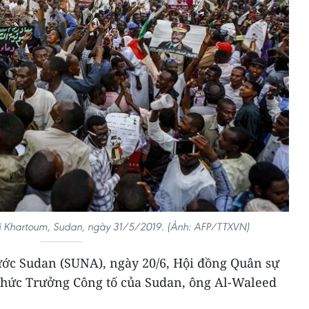
tại Khartoum, Sudan, ngày 31/5/2019. (Ảnh: AFP/TTXVN)
ớc Sudan (SUNA), ngày 20/6, Hội đồng Quân sự
chức Trưởng Công tố của Sudan, ông Al-Waleed