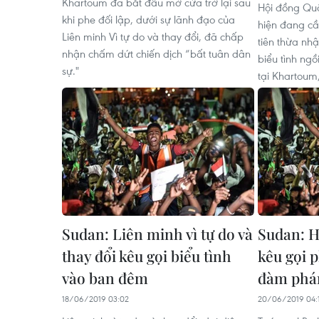
Khartoum đã bắt đầu mở cửa trở lại sau
Hội đồng Quâ
khi phe đối lập, dưới sự lãnh đạo của
hiện đang cầ
Liên minh Vì tự do và thay đổi, đã chấp
tiên thừa nhậ
nhận chấm dứt chiến dịch “bất tuân dân
biểu tình ngồ
sự."
tại Khartoum,
Sudan: Liên minh vì tự do và
Sudan: H
thay đổi kêu gọi biểu tình
kêu gọi p
vào ban đêm
đàm phá
18/06/2019 03:02
20/06/2019 04: