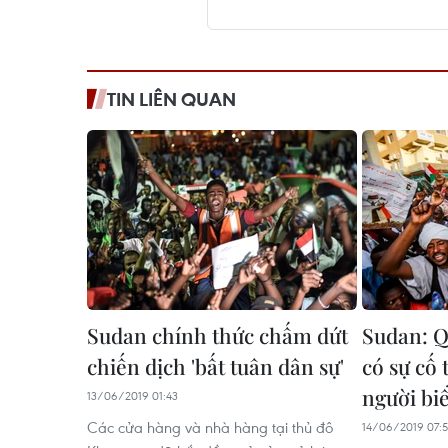
TIN LIÊN QUAN
Sudan chính thức chấm dứt
Sudan: Q
chiến dịch 'bất tuân dân sự'
có sự cố 
người bi
13/06/2019 01:43
Các cửa hàng và nhà hàng tại thủ đô
14/06/2019 07:5