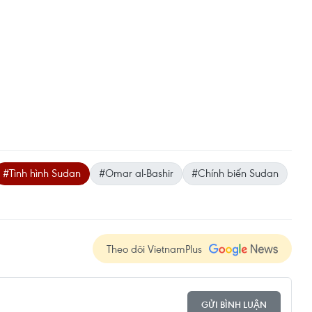
#Tình hình Sudan
#Omar al-Bashir
#Chính biến Sudan
Theo dõi VietnamPlus
GỬI BÌNH LUẬN