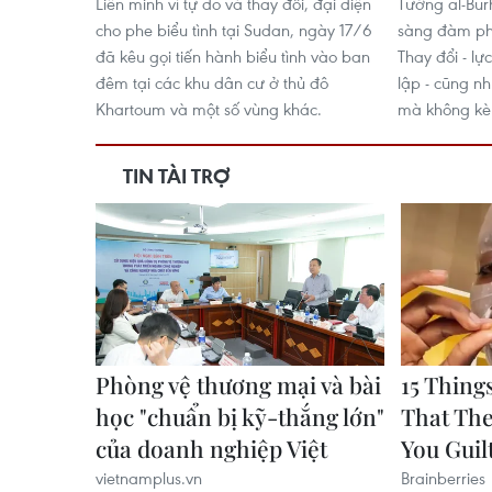
Liên minh vì tự do và thay đổi, đại diện
Tướng al-Bu
cho phe biểu tình tại Sudan, ngày 17/6
sàng đàm phá
đã kêu gọi tiến hành biểu tình vào ban
Thay đổi - lự
đêm tại các khu dân cư ở thủ đô
lập - cũng nh
Khartoum và một số vùng khác.
mà không kèm