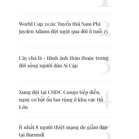
World Cup 2026: Tuyển thủ Nam Phi
Jayden Adams đột ngột qua đời ở tuổi 25
Cây chà là - Hình ảnh thân thuộc trong
đời sống người dân Ai Cập
Xung đột tại CHDC Congo tiếp diễn,
nguy cơ bất ổn lan rộng ở khu vực Hồ
Lớn
Ít nhất 8 người thiệt mạng do giẫm đạp
tại Burundi