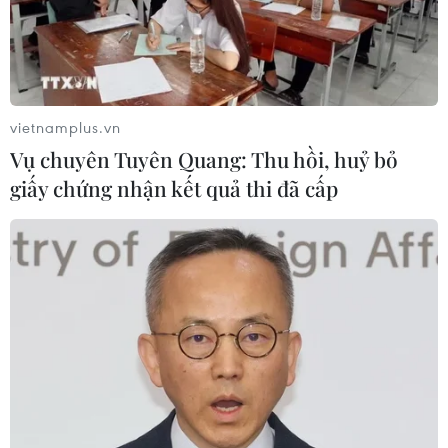
#Khẩu trang y tế
#Bệnh sởi
#Tiêm phòng sởi
#Biến chứng bệnh sởi
#Bệnh viện Nhi Trung ương
vietnamplus.vn
#Bộ Y tế
#Tin tức
#Tin tức mới nhất
#Tin tức 24h
Vụ chuyên Tuyên Quang: Thu hồi, huỷ bỏ
#Tin tức mới nhất trong ngày
#Tin tức thời sự
giấy chứng nhận kết quả thi đã cấp
#Tin tức hot
#Tin tức an ninh
#Tin tức hot
#An ninh
#An ninh Nghệ An
#Thời sự
#Thời sự hôm nay
#Bản tin thời sự
#Tội phạm
#Truy nã
#Tội phạm hình sự
#Hình sự
#Công an
#Vụ án
#Phạm pháp
#Pháp luật
#Pháp đình
#Xã hội
#An ninh xã hội
#Chính trị
#VietnamPlus
#Vietnam
#Plus