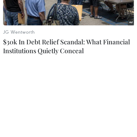
JG Wentworth
$30k In Debt Relief Scandal: What Financial
Institutions Quietly Conceal
Điều trị cho bệnh nhân mắc sởi tại Bệnh viện Nhi Trung ương.
(Ảnh: Dương Ngọc/TTXVN)
Tính từ đầu năm 2018 đến nay, Khoa truyền
nhiễm (Bệnh viện Nhi Trung ương) đã tiếp