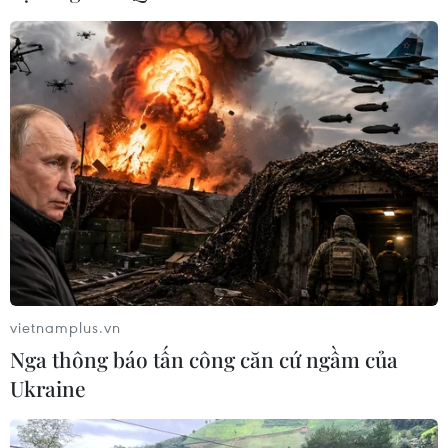
Cảnh báo về sốt rét kháng thuốc từ người
đi lao động ở Lào, Campuchia
vietnamplus.vn
24/04/2018 07:25
Nga thông báo tấn công căn cứ ngầm của
Phó giáo sư Trần Thanh Dương, Viện trưởng Viện Sốt rét-
Ukraine
Ký sinh trùng-Côn trùng Trung ương cho biết, năm 2017,
cả nước ghi nhận hơn 8.400 trường hợp mắc bệnh sốt