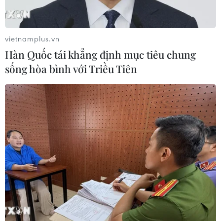
Theo dõi VietnamPlus
vietnamplus.vn
Hàn Quốc tái khẳng định mục tiêu chung
sống hòa bình với Triều Tiên
TIN LIÊN QUAN