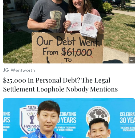
trẻ đến các cơ sở y tế gần nhất để kịp thời
khám, điều trị phòng các biến chứng và diễn
biến nặng của bệnh sởi; hạn chế đưa trẻ tới các
bệnh viện lớn nhằm tránh tình trạng lây nhiễm
sởi từ bệnh viện./.
Một số lưu ý khi trẻ mắc sởi:
JG Wentworth
$25,000 In Personal Debt? The Legal
Không kiêng khem trong chế độ ăn, để bù kịp
Settlement Loophole Nobody Mentions
thời các chất dinh dưỡng mất do quá trình
nhiễm trùng.
Không dùng các loại gia vị gây khó tiêu. Trong
trường hợp trẻ bị biến chứng tiêu chảy hoặc
viêm phổi, cần bổ sung kẽm bằng đường