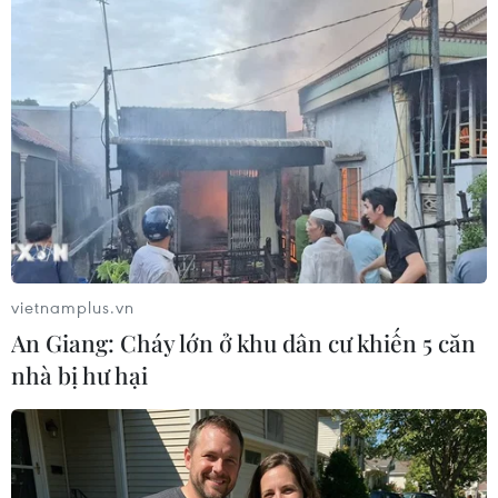
IgG) đủ bảo vệ chỉ đạt 13%. Tỷ lệ trẻ không được
bảo vệ phòng bệnh sởi chiếm 86%.
Tỷ lệ trẻ có kháng thể bảo vệ cao nhất ở nhóm
trẻ 2 tháng tuổi (35%), tiếp theo là nhóm 3-5
tháng tuổi (21%), thấp nhất ở nhóm 6-9 tháng
tuổi (0,5%). Trẻ lớn tuổi nhất còn kháng thể bảo
vệ là 6,7 tháng tuổi. Tất cả (100%) trẻ từ 7-9
tháng tuổi không còn kháng thể bảo vệ.
Bộ Y tế khuyến cáo người dân nên chủ động
vietnamplus.vn
đưa trẻ từ 9 tháng tuổi chưa tiêm vắcxin sởi
An Giang: Cháy lớn ở khu dân cư khiến 5 căn
hoặc từ 18 tháng tuổi chưa tiêm đủ 2 mũi vắcxin
nhà bị hư hại
sởi đến trạm y tế xã, phường để tiêm vắcxin
phòng sởi.
Người dân khi phát hiện có các dấu hiệu sốt, ho,
chảy nước mũi, phát ban, gia đình cần sớm đưa