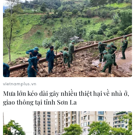
rét, 6 trường hợp tử vong.
vietnamplus.vn
Mưa lớn kéo dài gây nhiều thiệt hại về nhà ở,
giao thông tại tỉnh Sơn La
Gắp thành công chiếc đũa dài 12cm trong
dương vật một bệnh nhân
24/04/2018 06:56