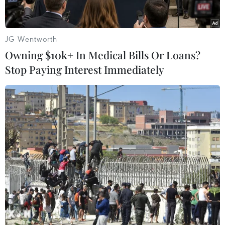
Đang điều chị ở Viện, bé N.K.H. 6 tháng tuổi, ở
Hà Nội, bị bệnh sởi biến chứng viêm phổi.
JG Wentworth
Chị Thanh mẹ cháu H, kể lại, trước khi nhập
Owning $10k+ In Medical Bills Or Loans?
viện 2 ngày, bé có biểu hiện sốt cao, chị cho con
Stop Paying Interest Immediately
đi khám ở bệnh viện tư nhân và uống thuốc hạ
sốt nhưng tình trạng bệnh vẫn không thuyên
giảm.
Sau 2 ngày điều trị tại nhà, gia đình thấy bé
xuất hiện các triệu chứng mới như nổi các nốt
đỏ ở mặt và các vết loét ở khoang miệng, chảy
nước mũi và ho nhiều. Sau đó, đến gia đình đưa
bé đến Bệnh viện Nhi Trung ương để khám.
Tại đây các bác sỹ chẩn đoán bé H. bị bệnh sởi
biến chứng viêm phổi và phải nhập viện.