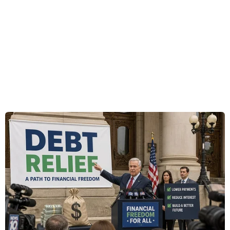
nhận và điều trị hơn 70 trẻ mắc bệnh sởi, trong
đó hơn 85% chưa được tiêm phòng bệnh này.
Biến chứng viêm phổi vì bệnh sởi
Tiến sỹ Nguyễn Văn Lâm - Trưởng Khoa Truyền
nhiễm (Bệnh viện Nhi Trung ương) cho hay,
đáng chú ý là trong số các bệnh nhi chưa tiêm
phòng sởi có hơn 50% chưa đến tuổi tiêm
phòng.
Hiện tại có 7 Khoa Truyền nhiễm của bệnh viện
vẫn còn 7 bệnh nhi đang điều trị tại Khoa.
[Miễn dịch bảo vệ bệnh
sởi ở trẻ em và thai
phụ ở mức thấp]