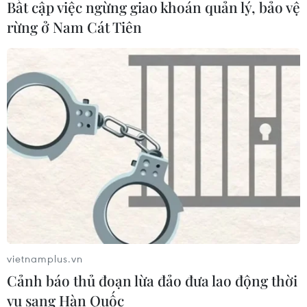
Bất cập việc ngừng giao khoán quản lý, bảo vệ
rừng ở Nam Cát Tiên
Cách ly ca bệnh viêm màng mủ do vi
khuẩn não mô cầu
23/04/2018 10:32
Bệnh nhân vào viện trong tình trạng sốt cao, đau đầu,
buồn nôn và nôn nhiều, xuất hiện chấm xuất huyết ở
chân và thân mình. Đặc biệt bệnh nhân đã có dấu hiệu
của rối loạn ý thức, kích thích vật vã.
vietnamplus.vn
Cảnh báo thủ đoạn lừa đảo đưa lao động thời
vụ sang Hàn Quốc