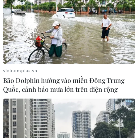
Các bác sỹ Khoa Ngoại tổng hợp, Bệnh viện ITO Sài
Gòn-Đồng Nai đã gắp dị vật là một chiếc đũa dài 12cm,
đường kính khoảng 6-7mm, ở trong dương vật của bệnh
nhân N.V.Đ.
vietnamplus.vn
Bão Dolphin hướng vào miền Đông Trung
Quốc, cảnh báo mưa lớn trên diện rộng