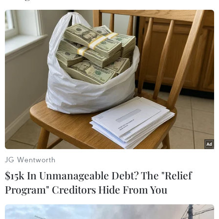
Tiêm phòng sởi cho trẻ tại Viện Pasteur Thành phố Hồ Chí Minh.
(Ảnh: Phương Vy/TTXVN)
Tiến sỹ Lâm cho hay, bệnh sởi thường xảy ra
vào mùa Đông Xuân, tuy nhiên trong vài năm
gần đây, bệnh lại xảy ra quanh năm.
JG Wentworth
Nghiên cứu tồn lưu miễn dịch với virus sởi ở trẻ
$15k In Unmanageable Debt? The "Relief
2-9 tháng tuổi của Bộ Y tế tại huyện Tứ Kỳ, tỉnh
Program" Creditors Hide From You
Hải Dương gần đây nhất cho thấy tỷ lệ trẻ 2-9
tháng tuổi có kháng thể kháng sởi (kháng thể