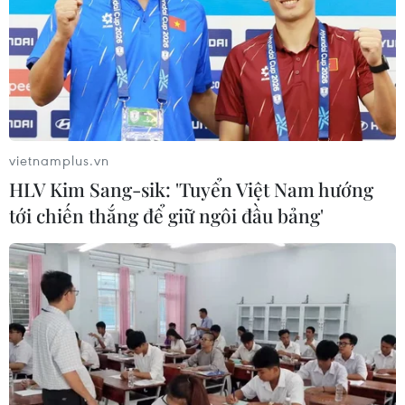
uống.
Trẻ lớn cần đảm bảo ăn đầy đủ chất dinh
dưỡng, uống nhiều nước, nước ép hoa quả
chứa nhiều Vitamin A.
(Vietnam+)
vietnamplus.vn
HLV Kim Sang-sik: 'Tuyển Việt Nam hướng
tới chiến thắng để giữ ngôi đầu bảng'