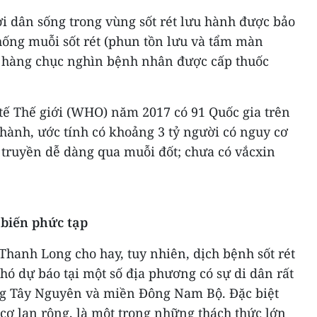
 dân sống trong vùng sốt rét lưu hành được bảo
ống muỗi sốt rét (phun tồn lưu và tẩm màn
à hàng chục nghìn bệnh nhân được cấp thuốc
 tế Thế giới (WHO) năm 2017 có 91 Quốc gia trên
u hành, ước tính có khoảng 3 tỷ người có nguy cơ
 truyền dễ dàng qua muỗi đốt; chưa có vắcxin
 biến phức tạp
hanh Long cho hay, tuy nhiên, dịch bệnh sốt rét
hó dự báo tại một số địa phương có sự di dân rất
g Tây Nguyên và miền Đông Nam Bộ. Đặc biệt
 cơ lan rộng, là một trong những thách thức lớn