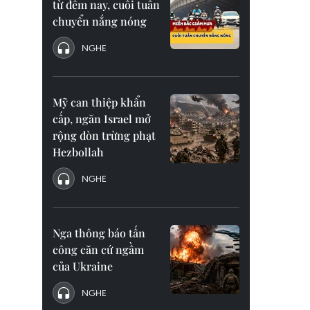
từ đêm nay, cuối tuần
chuyển nắng nóng
NGHE
Mỹ can thiệp khẩn
cấp, ngăn Israel mở
rộng đòn trừng phạt
Hezbollah
NGHE
Nga thông báo tấn
công căn cứ ngầm
của Ukraine
NGHE