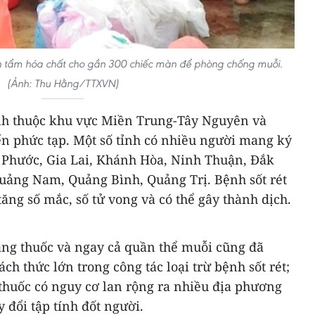
 tẩm hóa chất cho gần 300 chiếc màn để phòng chống muỗi.
(Ảnh: Thu Hằng/TTXVN)
ỉnh thuộc khu vực Miền Trung-Tây Nguyên và
 phức tạp. Một số tỉnh có nhiều người mang ký
h Phước, Gia Lai, Khánh Hòa, Ninh Thuận, Đắk
uảng Nam, Quảng Bình, Quảng Trị. Bệnh sốt rét
 tăng số mắc, số tử vong và có thể gây thành dịch.
áng thuốc và ngay cả quần thể muỗi cũng đã
ách thức lớn trong công tác loại trừ bệnh sốt rét;
 thuốc có nguy cơ lan rộng ra nhiều địa phương
 đổi tập tính đốt người.