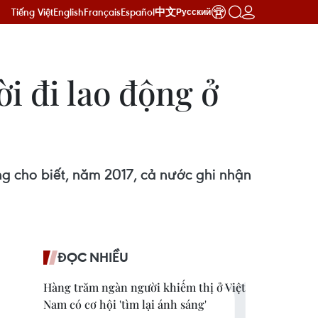
Tiếng Việt
English
Français
Español
中文
Русский
i đi lao động ở
ng cho biết, năm 2017, cả nước ghi nhận
ĐỌC NHIỀU
Hàng trăm ngàn người khiếm thị ở Việt
Nam có cơ hội 'tìm lại ánh sáng'