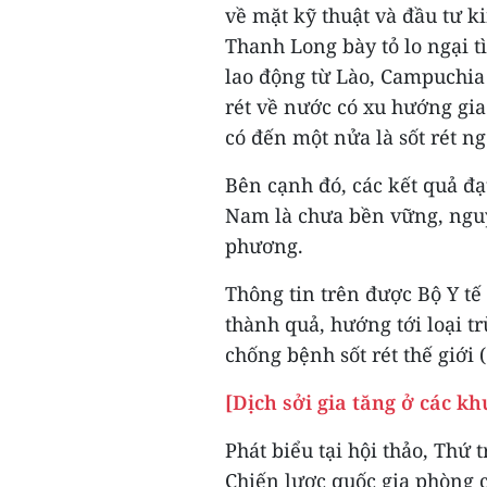
về mặt kỹ thuật và đầu tư k
Thanh Long bày tỏ lo ngại t
lao động từ Lào, Campuchia
rét về nước có xu hướng gia 
có đến một nửa là sốt rét ngo
Bên cạnh đó, các kết quả đạ
Nam là chưa bền vững, nguy 
phương.
Thông tin trên được Bộ Y tế
thành quả, hướng tới loại t
chống bệnh sốt rét thế giới (
[Dịch sởi gia tăng ở các kh
Phát biểu tại hội thảo, Th
Chiến lược quốc gia phòng c