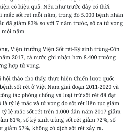
iện có hiệu quả. Nếu như trước đây có thời
i mắc sốt rét mỗi năm, trong đó 5.000 bệnh nhân
ắc đã giảm 83% so với 7 năm trước, số ca tử vong
p mỗi năm.
ng, Viện trưởng Viện Sốt rét-Ký sinh trùng-Côn
 năm 2017, cả nước ghi nhận hơn 8.400 trường
ờng hợp tử vong.
i hội thảo cho thấy, thực hiện Chiến lược quốc
 bệnh sốt rét ở Việt Nam giai đoạn 2011-2020 và
g tác phòng chống và loại trừ sốt rét đã đạt
là tỷ lệ mắc và tử vong do sốt rét liên tục giảm
tỷ lệ mắc sốt rét trên 1.000 dân năm 2017 giảm
iảm 81%, số ký sinh trùng sốt rét giảm 72%, số
ét giảm 57%, không có dịch sốt rét xảy ra.