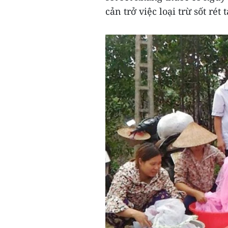
cản trở việc loại trừ sốt rét 