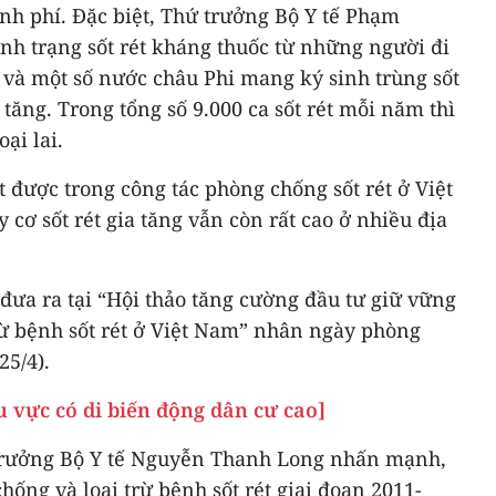
inh phí. Đặc biệt, Thứ trưởng Bộ Y tế Phạm
ình trạng sốt rét kháng thuốc từ những người đi
 và một số nước châu Phi mang ký sinh trùng sốt
tăng. Trong tổng số 9.000 ca sốt rét mỗi năm thì
ại lai.
t được trong công tác phòng chống sốt rét ở Việt
cơ sốt rét gia tăng vẫn còn rất cao ở nhiều địa
 đưa ra tại “Hội thảo tăng cường đầu tư giữ vững
rừ bệnh sốt rét ở Việt Nam” nhân ngày phòng
25/4).
u vực có di biến động dân cư cao]
ứ trưởng Bộ Y tế Nguyễn Thanh Long nhấn mạnh,
hống và loại trừ bệnh sốt rét giai đoạn 2011-