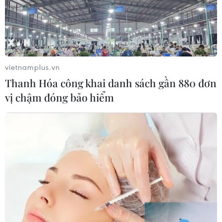
vietnamplus.vn
Thanh Hóa công khai danh sách gần 880 đơn
vị chậm đóng bảo hiểm
TIN CÙNG CHUYÊN MỤC
Chứng khoán Mỹ rời đỉnh khi giá
năng lượng leo thang