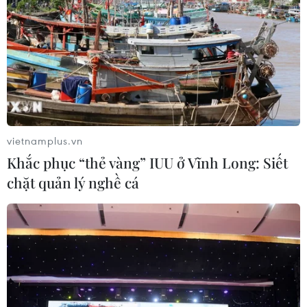
14/07/2019 11:40
Theo thông báo của AB InBev, việc hủy vụ phát hành
IPO đối với chi nhánh châu Á-Thái Bình Dương, tức
Budweiser Brewing Company APAC, xuất phát từ "nhiều
yếu tố, bao gồm tình hình thị trường."
vietnamplus.vn
Khắc phục “thẻ vàng” IUU ở Vĩnh Long: Siết
chặt quản lý nghề cá