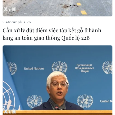
vietnamplus.vn
Cần xử lý dứt điểm việc tập kết gỗ ở hành
lang an toàn giao thông Quốc lộ 22B
Chứng khoán ngày 22/7: Khối ngoại tiếp
tục mua ròng hàng trăm tỷ đồng
22/07/2019 10:16
Kết thúc phiên giao dịch ngày 22/7, chỉ số VN-Index
giảm nhẹ 0,3 điểm xuống 164,37 điểm, khối lượng giao
dịch đạt trên 164,37 triệu đơn vị, tương ứng với giá trị
4.069,2 tỷ đồng.