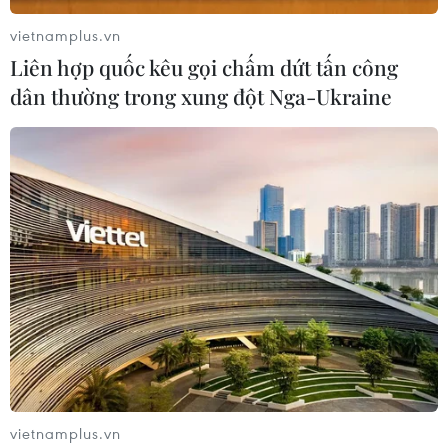
vietnamplus.vn
Liên hợp quốc kêu gọi chấm dứt tấn công
dân thường trong xung đột Nga-Ukraine
Chứng khoán đi lên trước khi các doanh
nghiệp công bố lợi nhuận
23/07/2019 01:52
vietnamplus.vn