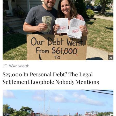
TIN LIÊN QUAN
JG Wentworth
$25,000 In Personal Debt? The Legal
Settlement Loophole Nobody Mentions
Kế hoạch IPO của Tập đoàn bia AB InBev
bất ngờ bị hủy bỏ