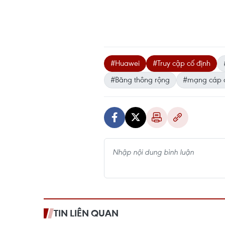
#Huawei
#Truy cập cố định
#Băng thông rộng
#mạng cáp 
TIN LIÊN QUAN