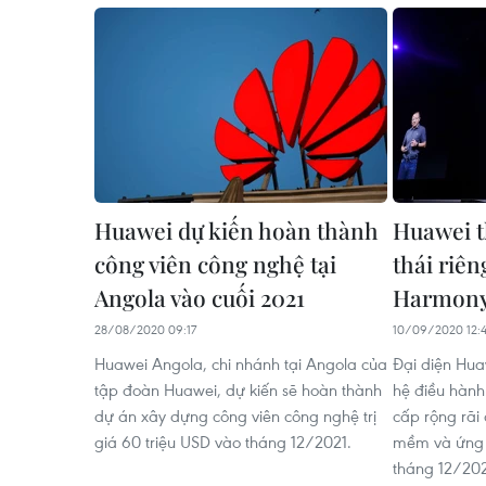
Huawei dự kiến hoàn thành
Huawei t
công viên công nghệ tại
thái riê
Angola vào cuối 2021
Harmon
28/08/2020 09:17
10/09/2020 12:
Huawei Angola, chi nhánh tại Angola của
Đại diện Hua
tập đoàn Huawei, dự kiến sẽ hoàn thành
hệ điều hàn
dự án xây dựng công viên công nghệ trị
cấp rộng rãi
giá 60 triệu USD vào tháng 12/2021.
mềm và ứng 
tháng 12/20