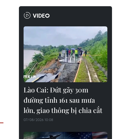
VIDEO
Lào Cai: Đứt gãy 30m
đường tỉnh 161 sau mưa
lớn, giao thông bị chia cắt
07/08/2026 10:08