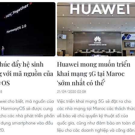
húc đẩy hệ sinh
Huawei mong muốn triển
ng với mã nguồn của
khai mạng 5G tại Maroc
yOS
'sớm nhất có thể'
45
21/09/2020 02:08
wei cho biết, mã nguồn của
Việc triển khai mạng 5G sẽ đặt ra cho
h HarmonyOS sẽ được cung
các nhà mạng tại Maroc các thách thứ
 cho các nhà phát triển phần
về bảo vệ chủ quyền kỹ thuật số của
dụng smartphone vào đầu
quốc gia, cũng như đảm bảo an toàn 
20.
liệu cho các doanh nghiệp và công dân