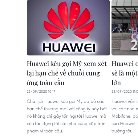
Huawei kêu gọi Mỹ xem xét
Huawei đ
lại hạn chế về chuỗi cung
sẽ là một
ứng toàn cầu
lớn
23/09/2020 10:17
23/09/2020 11:
Chủ tịch Huawei kêu gọi Mỹ dỡ bỏ các
Huawei vẫn d
hạn chế thương mại với công ty này bởi
với các nhà 
nó không chỉ gây tổn hại tới Huawei mà
Mobifone, do
còn tác động tới các nhà cung cấp trên
của Huawei t
phạm vi toàn cầu.
trưởng tốt.