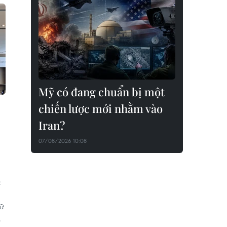
Mỹ có đang chuẩn bị một
chiến lược mới nhằm vào
Iran?
07/08/2026 10:08
c
dữ
.