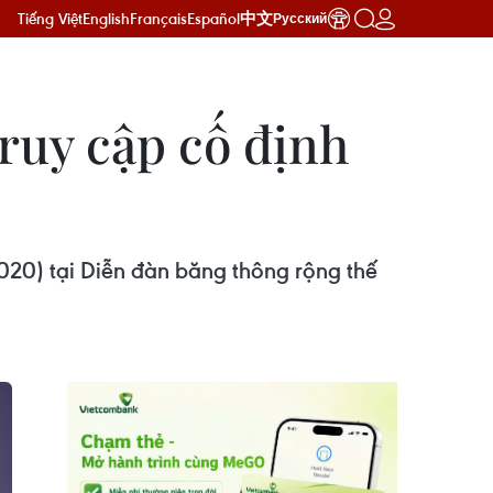
Tiếng Việt
English
Français
Español
中文
Русский
ruy cập cố định
020) tại Diễn đàn băng thông rộng thế