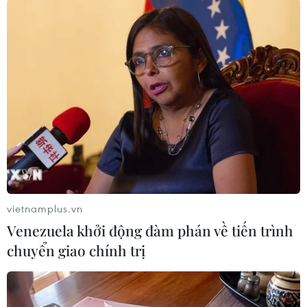
Standard Chartered dự báo tăng trưởng
GDP quý 1 của Việt Nam đạt 6,1%
25/03/2024 07:00
Standard Chartered giữ nguyên dự báo tăng trường
GDP của cả năm 2024 ở mức 6,7%, trong đó GDP sẽ
tăng tốc từ 6,2% trong nửa đầu năm lên mức 6,9%
trong nửa cuối năm nay.
vietnamplus.vn
Venezuela khởi động đàm phán về tiến trình
chuyển giao chính trị