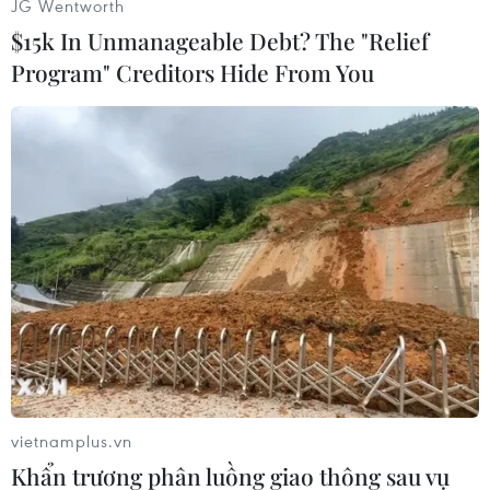
JG Wentworth
(TTXVN/Vietnam+)
$15k In Unmanageable Debt? The "Relief
Program" Creditors Hide From You
#Quỹ Tiền tệ Quốc tế
#GDP của Việt Nam
vietnamplus.vn
Khẩn trương phân luồng giao thông sau vụ