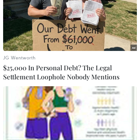
và giảm lượng khí thải các-bon.
TIN CÙNG CHUYÊN MỤC
Việt Nam hướng tới trở
thành trung tâm văn hóa và sáng tạo
hàng đầu khu vực
JG Wentworth
06/08/2026 23:33
$25,000 In Personal Debt? The Legal
Settlement Loophole Nobody Mentions
Hà Nội lần đầu tổ chức
Festival Võ thuật quốc tế tại Hoàng
Thành Thăng Long
06/08/2026 23:03
Việt Nam hướng tới làm
chủ 10 công nghệ lõi vào năm 2030