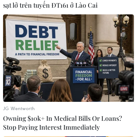
sạt lở trên tuyến ĐT161 ở Lào Cai
Theo dõi VietnamPlus
TIN LIÊN QUAN
JG Wentworth
Owning $10k+ In Medical Bills Or Loans?
Stop Paying Interest Immediately