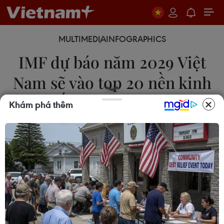
MULTIMEDIA
INFOGRAPHICS
IMF dự báo năm 2029 Việt
Nam sẽ vào top 20 nền kinh
tế theo GDP PPP
Khám phá thêm
23/04/2024 01:18
IMF dự báo năm 2029, GDP của Việt Nam theo
sức mua tương đương (PPP) đạt gần 2.343 tỷ USD,
vượt qua Australia và Ba Lan, xếp thứ 20 trên thế
giới.