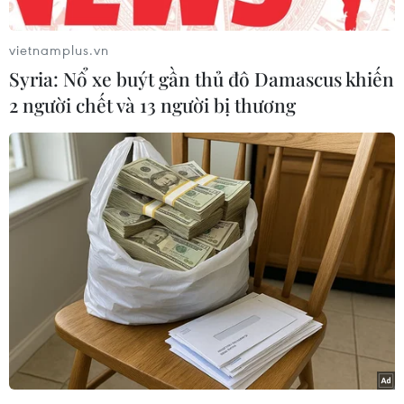
vietnamplus.vn
Syria: Nổ xe buýt gần thủ đô Damascus khiến
2 người chết và 13 người bị thương
Quỹ Tiền tệ Quốc tế (IMF) dự báo năm 2029,
GDP của Việt Nam theo sức mua tương đương
(PPP) đạt gần 2.343 tỷ USD, vượt qua Australia
và Ba Lan, xếp thứ 20 trên thế giới.
Top 20 nền kinh tế có GDP (PPP) lớn nhất thế
giới trong năm này sẽ bao gồm: Trung Quốc, Mỹ,
Ấn Độ, Nhật Bản, Indonesia, Đức, Nga, Brazil,
Thổ Nhĩ Kỳ, Anh, Pháp, Mexico, Italy, Hàn Quốc,
Saudi Arabia, Tây Ban Nha, Canada, Ai Cập,
Bangladesh và Việt Nam./.