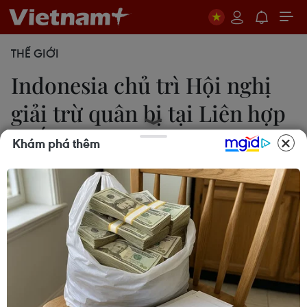
THẾ GIỚI
Indonesia chủ trì Hội nghị
giải trừ quân bị tại Liên hợp
quốc
Khám phá thêm
26/02/2024 09:47
Indonesia sẽ tập trung vào việc khôi phục ý chí
chính trị, xây dựng lòng tin và giảm bớt sự mất
lòng tin giữa các quốc gia, với nỗ lực thu hẹp
những khác biệt và phân cực hiện có.