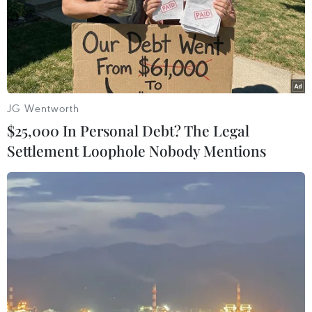
JG Wentworth
$25,000 In Personal Debt? The Legal
Settlement Loophole Nobody Mentions
LHQ ủng hộ nghị quyết của Nga về không
triển khai vũ khí trong vũ trụ
05/12/2023 00:52
Nghị quyết kêu gọi tất cả các quốc gia, đặc biệt là
những quốc gia có năng lực về vũ trụ, cân nhắc cam kết
không trở thành quốc gia đầu tiên triển khai vũ khí trong
vũ trụ.