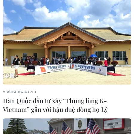
(TTXVN/Vietnam+)
vietnamplus.vn
Hàn Quốc đầu tư xây “Thung lũng K-
Vietnam” gắn với hậu duệ dòng họ Lý
#giải trừ quân bị
#vũ khí hủy diệt