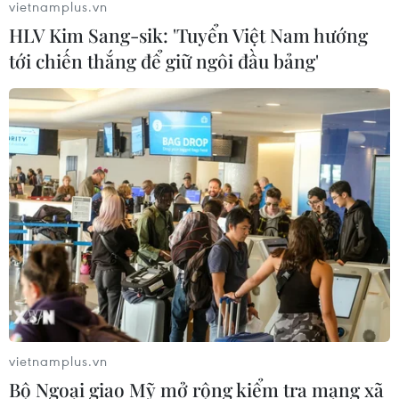
vietnamplus.vn
HLV Kim Sang-sik: 'Tuyển Việt Nam hướng
tới chiến thắng để giữ ngôi đầu bảng'
Chuyên gia Canada đánh giá cao bản
lĩnh đối ngoại của Việt Nam
07/08/2026 03:49
Venezuela khởi động đàm phán về
tiến trình chuyển giao chính trị
07/08/2026 02:58
Mỹ can thiệp khẩn cấp, ngăn
Israel mở rộng đòn trừng phạt
vietnamplus.vn
Hezbollah
Bộ Ngoại giao Mỹ mở rộng kiểm tra mạng xã