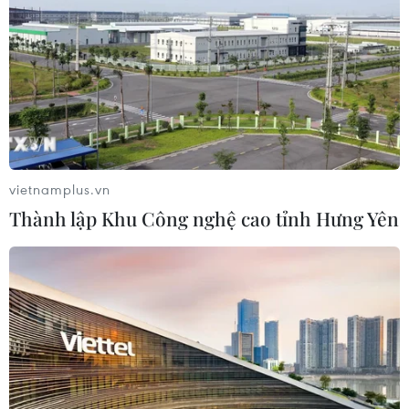
Xây dựng Cộng đồng ASEAN tự
cường, sáng tạo, lấy người dân làm
trung tâm
06/08/2026 23:55
Ấn Độ thử thành công tên lửa đạn
đạo Agni-4, tầm bắn 4.000 km
vietnamplus.vn
06/08/2026 23:17
Thành lập Khu Công nghệ cao tỉnh Hưng Yên
Mỹ siết chặt quyền công dân theo nơi
sinh, mở rộng chống “du lịch sinh
con”
06/08/2026 22:59