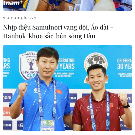
em
07/08/2026 04:28
vietnamplus.vn
Nhịp điệu Samulnori vang dội, Áo dài -
Hãng hàng không Air Premia của
Hanbok 'khoe sắc' bên sông Hàn
Hàn Quốc nối lại đường bay
Incheon-TP Hồ Chí Minh
07/08/2026 04:28
Chính sách nhà ở của nước Anh -
Góc tham chiếu cho Việt Nam
07/08/2026 04:08
Bỉ tìm ra hướng đi mới trong điều trị
ung thư gan di căn
07/08/2026 04:05