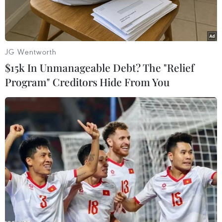
JG Wentworth
$15k In Unmanageable Debt? The "Relief
Program" Creditors Hide From You
Toàn cảnh phiên thảo luận của Uỷ ban Giải trừ quân bị và an
ninh quốc tế của Đại hội đồng Liên hợp quốc tháng 10/2023.
(Ảnh: TTXVN)
Theo phóng viên TTXVN tại Jakarta, Indonesia
chủ trì Hội nghị giải trừ quân bị (CD) từ ngày
19/2 đến ngày 15/3 tại Liên hợp quốc.
Phát biểu tại cuộc họp ngày 26/2, Đại sứ
Indonesia tại Liên hợp quốc Febrian A.