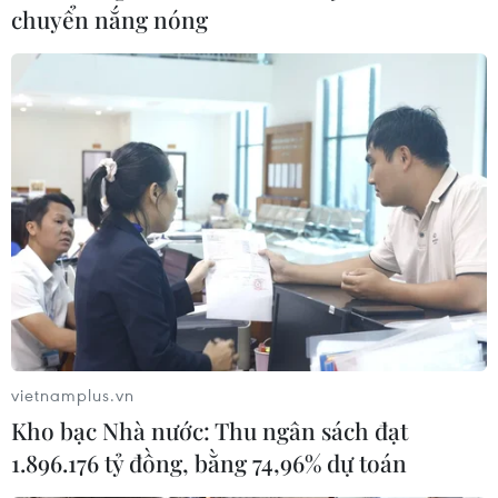
chuyển nắng nóng
vietnamplus.vn
Kho bạc Nhà nước: Thu ngân sách đạt
1.896.176 tỷ đồng, bằng 74,96% dự toán