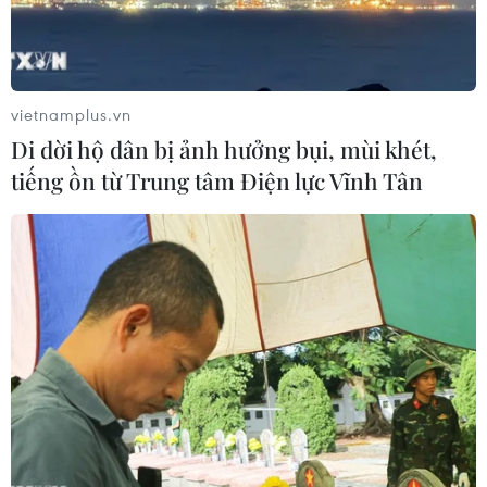
vietnamplus.vn
Di dời hộ dân bị ảnh hưởng bụi, mùi khét,
tiếng ồn từ Trung tâm Điện lực Vĩnh Tân
ASEAN tiếp tục cam kết duy trì khu vực
Đông Nam Á phi vũ khí hạt nhân
14/10/2023 03:44