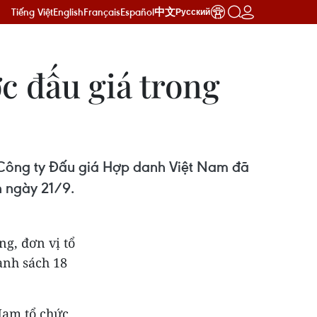
Tiếng Việt
English
Français
Español
中文
Русский
ợc đấu giá trong
 - Công ty Đấu giá Hợp danh Việt Nam đã
n ngày 21/9.
ng, đơn vị tổ
anh sách 18
 Nam tổ chức