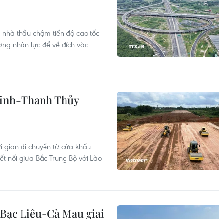
 nhà thầu chậm tiến độ cao tốc
ờng nhân lực để về đích vào
 Vinh-Thanh Thủy
i gian di chuyển từ cửa khẩu
ết nối giữa Bắc Trung Bộ với Lào
 Bạc Liêu-Cà Mau giai