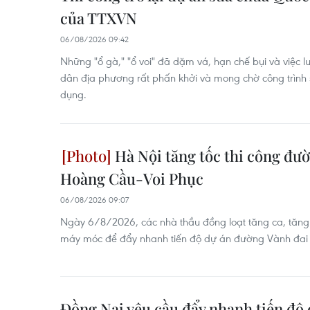
của TTXVN
06/08/2026 09:42
Những "ổ gà," "ổ voi" đã dặm vá, hạn chế bụi và việc 
dân địa phương rất phấn khởi và mong chờ công trình
dụng.
Hà Nội tăng tốc thi công đườ
Hoàng Cầu-Voi Phục
06/08/2026 09:07
Ngày 6/8/2026, các nhà thầu đồng loạt tăng ca, tăng k
máy móc để đẩy nhanh tiến độ dự án đường Vành đai 
Đồng Nai yêu cầu đẩy nhanh tiến độ 