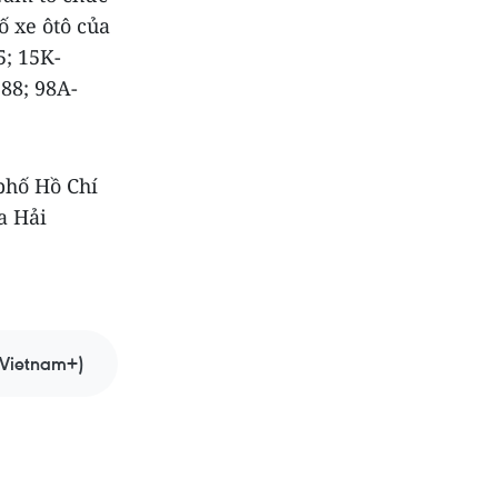
ố xe ôtô của
5; 15K-
.88; 98A-
 phố Hồ Chí
a Hải
Vietnam+)