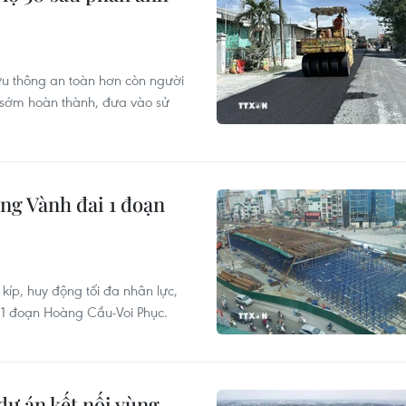
lưu thông an toàn hơn còn người
 sớm hoàn thành, đưa vào sử
ng Vành đai 1 đoạn
íp, huy động tối đa nhân lực,
1 đoạn Hoàng Cầu-Voi Phục.
dự án kết nối vùng,