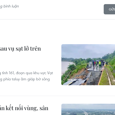
GỬI
u vụ sạt lở trên
 tỉnh 161, đoạn qua khu vực Vạt
ng phía taluy âm giáp bờ sông
n kết nối vùng, sân