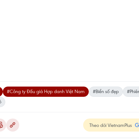
#Công ty Đấu giá Hợp danh Việt Nam
#Biển số đẹp
#Phiê
ô
Theo dõi VietnamPlus