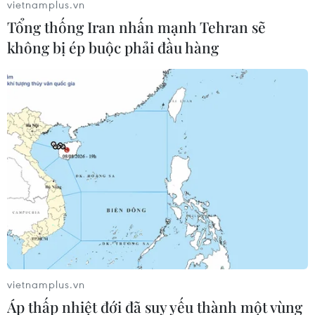
vietnamplus.vn
Tổng thống Iran nhấn mạnh Tehran sẽ
không bị ép buộc phải đầu hàng
Khẩn trương triển khai bảo hộ công dân
Việt Nam tại Hàn Quốc
23/02/2020 13:17
vietnamplus.vn
Trước tình hình lây lan nhanh chóng dịch COVID-19 tại
Áp thấp nhiệt đới đã suy yếu thành một vùng
Hàn Quốc, Bộ Ngoại giao đã chủ động và khẩn trương