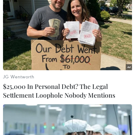
người đã được chữa khỏi và xuất viện. Những
người còn lại đang nằm viện.
JG Wentworth
$25,000 In Personal Debt? The Legal
Settlement Loophole Nobody Mentions