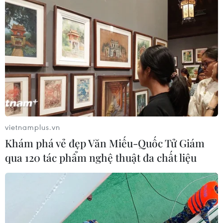
Hong Kong ghi nhận thêm 5 ca nhiễm
COVID-19 mới
23/02/2020 14:11
Trong số 5 ca mới nhiễm COVID-19 tại Hong Kong có
một nam nhân viên bảo vệ 62 tuổi và một người đàn
ông 68 tuổi từng ở trên du thuyền Diamond Princess, vốn
bị cách ly từ ngày 5/2.
vietnamplus.vn
Khám phá vẻ đẹp Văn Miếu-Quốc Tử Giám
qua 120 tác phẩm nghệ thuật đa chất liệu