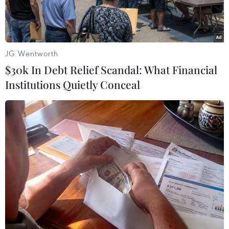
Quốc tăng lên.
JG Wentworth
$30k In Debt Relief Scandal: What Financial
Institutions Quietly Conceal
Khách du lịch đeo khẩu trang để phòng tránh lây nhiễm
COVID-19 tại nhà ga tàu hỏa ở Seoul, Hàn Quốc. (Ảnh:
Yonhap/TTXVN)
Jordan đã cấm nhập cảnh đối với các công dân