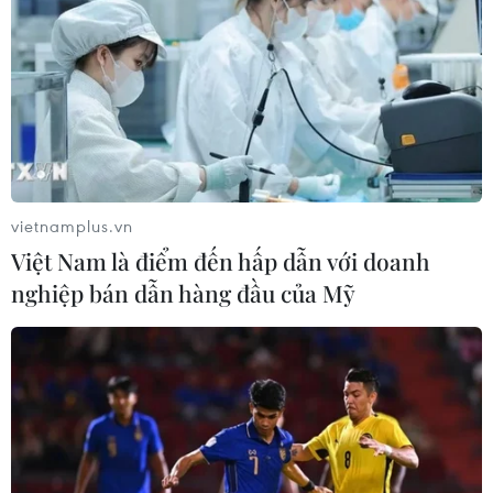
(TTXVN/Vietnam+)
vietnamplus.vn
Việt Nam là điểm đến hấp dẫn với doanh
nghiệp bán dẫn hàng đầu của Mỹ
#COVID-19
#Jordan
#Cấm nhập cảnh
#Tử vong
#Đóng cửa biên giới
#Iran
Jordan