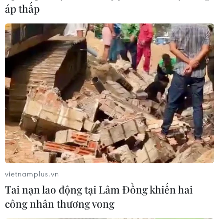
áp thấp
triển khai các biện pháp bảo hộ công dân Việt Nam tại
Hàn Quốc.
vietnamplus.vn
Tai nạn lao động tại Lâm Đồng khiến hai
Hàn Quốc tiếp tục ghi nhận ca tử vong thứ
công nhân thương vong
6 do bệnh COVID-19