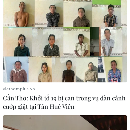
23/02/2020 13:17
Trong ngày 23/2, Hàn Quốc tiếp tục ghi nhận thêm 1 ca
tử vong do dịch viêm đường hô hấp cấp COVID-19,
nâng tổng số ca tử vong do bệnh này trên toàn quốc lên
6 người.
vietnamplus.vn
Cần Thơ: Khởi tố 19 bị can trong vụ dàn cảnh
cướp giật tại Tân Huê Viên