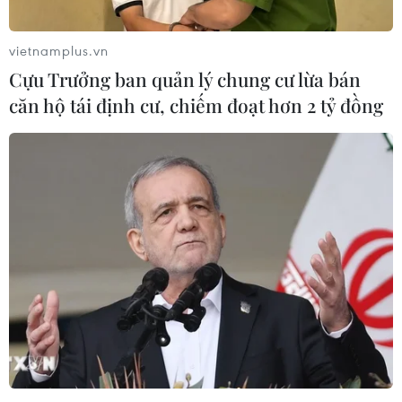
vietnamplus.vn
Cựu Trưởng ban quản lý chung cư lừa bán
căn hộ tái định cư, chiếm đoạt hơn 2 tỷ đồng
Dịch COVID-19: Hàn Quốc
nâng cảnh báo lên mức cao nhất
23/02/2020 13:16
Ngày 23/2, Tổng thống Hàn Quốc Moon Jae-in tuyên
bố nước này đã quyết định nâng mức cảnh báo nguy
hiểm của dịch viêm đường hô hấp cấp do chủng mới
của virus corona (COVID-19) lên mức cao nhất.