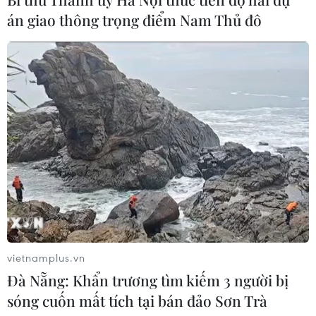
án giao thông trọng điểm Nam Thủ đô
Đà Nẵng tổ chức Lễ hội Sâm Ngọc
Linh 2026: Cam kết 100% sâm thật
17/07/2026 06:09
Tìm ra cơ chế gây bệnh ung thư
xương hiếm gặp
17/07/2026 01:05
Xem thêm
vietnamplus.vn
Đà Nẵng: Khẩn trương tìm kiếm 3 người bị
sóng cuốn mất tích tại bán đảo Sơn Trà