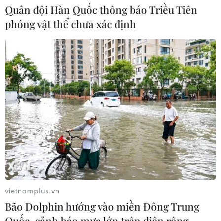
Quân đội Hàn Quốc thông báo Triều Tiên
phóng vật thể chưa xác định
CƠ QUAN CHỦ QUẢN: THÔNG TẤN XÃ VIỆT NAM
Tổng Biên tập: TRẦN TIẾN DUẨN
Phó Tổng Biên tập: NGUYỄN THỊ TÁM, KHÚC THANH
THỦY
Sở hữu trí tuệ
Quy định sử dụng
RSS
Hỗ trợ
Ngôn ngữ
TTXVN
Dịch vụ tin
Quảng cáo
Liên hệ
vietnamplus.vn
Bão Dolphin hướng vào miền Đông Trung
Quốc, cảnh báo mưa lớn trên diện rộng