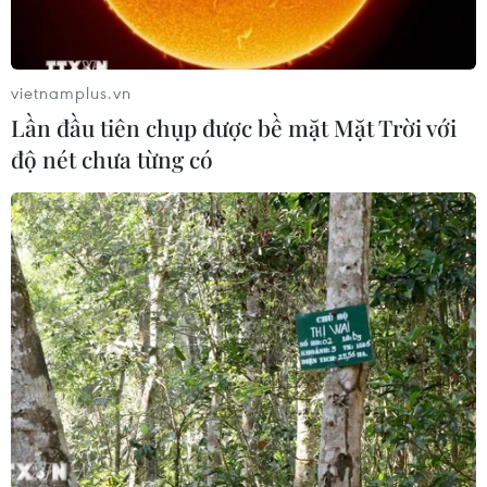
bệnh nhân số 31 từng lui tới đây.
vietnamplus.vn
Lần đầu tiên chụp được bề mặt Mặt Trời với
độ nét chưa từng có
Hàn Quốc có 602 ca nhiễm COVID-19, ca
tử vong thứ 5 là nữ bác sỹ