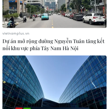
luật hơn 1.500 cán bộ kiểm tra, giám
sát
04/08/2026 07:07
Mỹ bán đồng euro để hỗ trợ Nhật
vietnamplus.vn
Bản vực dậy đồng yen
Dự án mở rộng đường Nguyễn Tuân tăng kết
03/08/2026 15:34
nối khu vực phía Tây Nam Hà Nội
Việt Nam tham dự Trại hè Khoa học
châu Á 2026 tại Hong Kong
03/08/2026 10:14
Triều Tiên quan ngại các hoạt động
quân sự của Mỹ, Nhật Bản và NATO