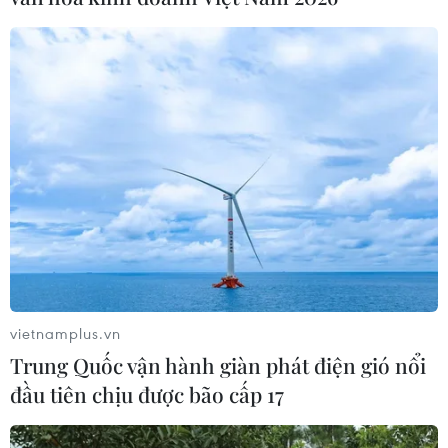
#hàn quốc
#COVID-19
#Dịch bệnh
vietnamplus.vn
#Viêm đường hô hấp cấp
#Lây lan
#Shincheonji
Trung Quốc vận hành giàn phát điện gió nổi
#Tử vong
Hàn Quốc
đầu tiên chịu được bão cấp 17