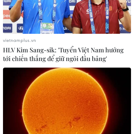
vietnamplus.vn
HLV Kim Sang-sik: 'Tuyển Việt Nam hướng
tới chiến thắng để giữ ngôi đầu bảng'
Hàn Quốc: Nhà thờ Shincheonji lấy làm
tiếc về tình hình dịch COVID-19
23/02/2020 11:13
Nhà thờ Shincheonjin ở thành phố Daegu đã trở thành
"siêu ổ dịch" COVID-19 tại Hàn Quốc sau khi hàng trăm
ca nhiễm bệnh viêm đường hô hấp cấp đã lây lan từ