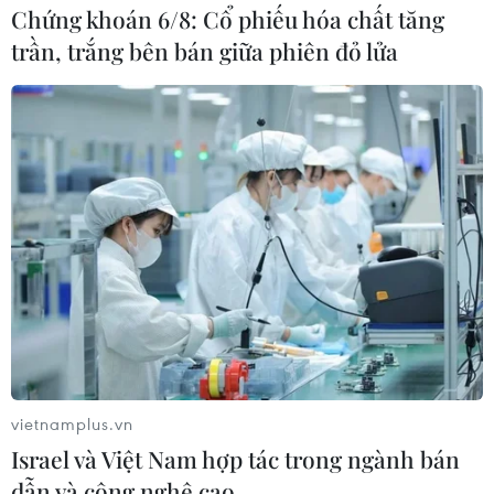
Chứng khoán 6/8: Cổ phiếu hóa chất tăng
Hàn Quốc: Hơn 50% số ca nhiễm bệnh liên
trần, trắng bên bán giữa phiên đỏ lửa
quan giáo phái Shincheonji
23/02/2020 11:21
Tính đến cùng ngày, 329 người (54,7%) trong số 602 ca
được xác nhận nhiễm bệnh, có liên quan đến các thành
viên của giáo phái Shincheonji và những người đã tiếp
xúc gần với họ.
vietnamplus.vn
Israel và Việt Nam hợp tác trong ngành bán
dẫn và công nghệ cao