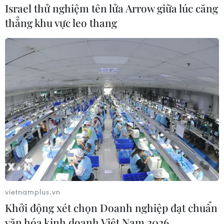
Israel thử nghiệm tên lửa Arrow giữa lúc căng
thẳng khu vực leo thang
vietnamplus.vn
(Vietnam+)
Khởi động xét chọn Doanh nghiệp đạt chuẩn
văn hóa kinh doanh Việt Nam 2026