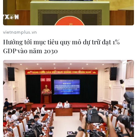
vietnamplus.vn
Hướng tới mục tiêu quy mô dự trữ đạt 1%
GDP vào năm 2030
Nhân viên y tế chuyển bệnh nhân nhiễm COVID-19 lên xe cứu
thương tại thành phố Daegu, Hàn Quốc ngày 21/2/2020. (Ảnh:
AFP/TTXVN)
Yonhap đưa tin, Cơ quan Y tế Hàn Quốc ngày
23/2 đã ghi nhận thêm một ca tử vong mới do
dịch viêm đường hô hấp cấp COVID-19, nâng