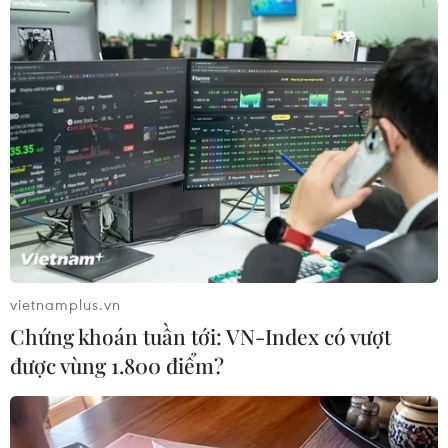
trận bất bại
09/08/2026 04:22
Đội tuyển Việt Nam đối đầu Malaysia
tại bán kết ASEAN Cup 2026
08/08/2026 15:53
Chủ sân Azteca lỗ hơn 47 triệu USD vì
World Cup 2026
08/08/2026 06:43
vietnamplus.vn
Chứng khoán tuần tới: VN-Index có vượt
được vùng 1.800 điểm?
ASEAN Cup 2026 ngày 8/8: Xác định
đối thủ của đội tuyển Việt Nam ở bán
kết