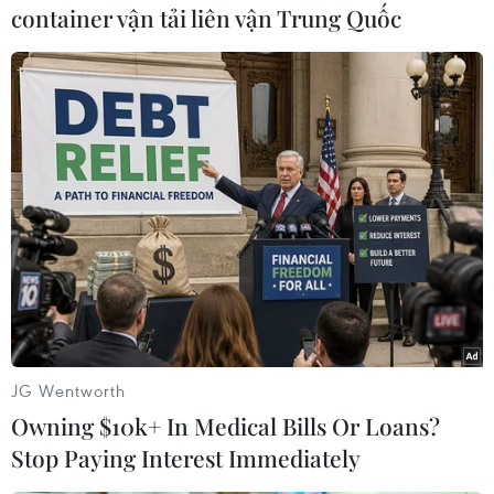
container vận tải liên vận Trung Quốc
#World Cup 2014
#Châu Âu
#Vòng loại
#Ông lớn
Theo dõi VietnamPlus
TIN CÙNG CHUYÊN MỤC
JG Wentworth
Owning $10k+ In Medical Bills Or Loans?
Truyền thông Hàn Quốc đánh giá
Stop Paying Interest Immediately
cao đội tuyển Việt Nam với chuỗi 22