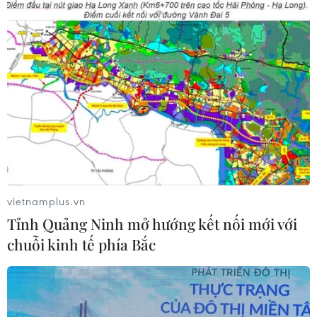
bước vào thử thách lớn nhất
03/08/2026 13:04
Xem trực tiếp Indonesia-Việt Nam tại
ASEAN Cup 2026 trên kênh nào?
03/08/2026 09:21
Xem thêm
vietnamplus.vn
Tỉnh Quảng Ninh mở hướng kết nối mới với
chuỗi kinh tế phía Bắc
CƠ QUAN CHỦ QUẢN: THÔNG TẤN XÃ VIỆT NAM