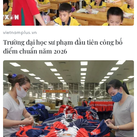
phòng chống dịch bệnh, không hoang mang.
vietnamplus.vn
Trường đại học sư phạm đầu tiên công bố
điểm chuẩn năm 2026
ABBANK cung cấp khẩu trang miễn phí
cho khách hàng đến giao dịch