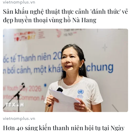
vietnamplus.vn
Sân khấu nghệ thuật thực cảnh 'đánh thức' vẻ
Vietnam Airlines, Jetstar tạm ngưng các
đẹp huyền thoại vùng hồ Nà Hang
đường bay tới Trung Quốc
31/01/2020 11:44
Hành khách có kế hoạch về Việt Nam nên chủ động
sắp xếp để về nước trước thời gian Vietnam Airlines và
Jetstar Pacific ngừng bay vì virus corona.
vietnamplus.vn
Hơn 40 sáng kiến thanh niên hội tụ tại Ngày