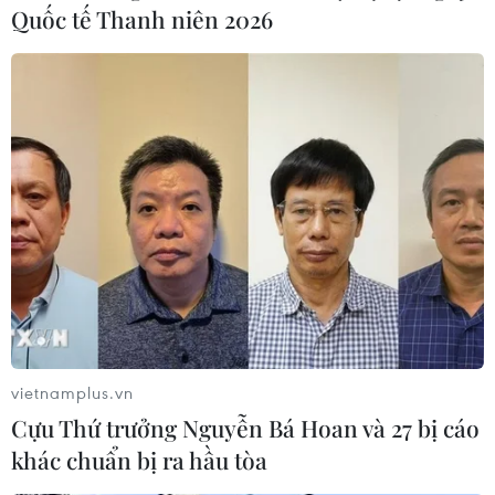
Quốc tế Thanh niên 2026
Thủ tướng chỉ thị tạm dừng các lễ hội
chưa khai mạc để phòng corona
31/01/2020 12:03
Để phòng, chống corona, Thủ tướng chỉ thị các địa
phương hạn chế tập trung đông người, nhất là tại các lễ
hội; tạm dừng các lễ hội chưa khai mạc, trường hợp
đặc biệt phải có ý kiến của Thủ tướng.
vietnamplus.vn
Cựu Thứ trưởng Nguyễn Bá Hoan và 27 bị cáo
khác chuẩn bị ra hầu tòa