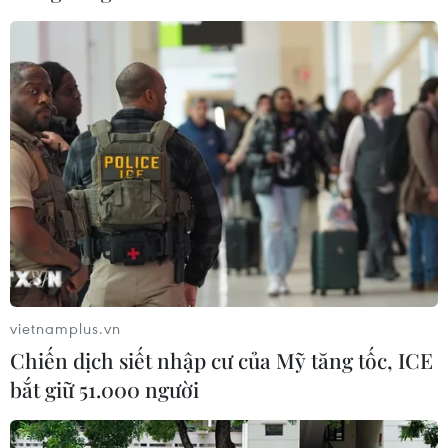
gỡ điểm nghẽn, đưa công nghiệp văn
hóa phát triển
09/08/2026 05:26
Cứu sống trẻ sinh cực non 25 tuần
thai, nặng gần 700 gram
09/08/2026 04:44
Mưa lớn gây ngập cục bộ, chia cắt
một số khu vực miền núi Quảng Trị
09/08/2026 04:35
vietnamplus.vn
Chiến dịch siết nhập cư của Mỹ tăng tốc, ICE
bắt giữ 51.000 người
Giáo dục trước thềm năm học mới:
Tái cấu trúc mạng lưới, đổi mới tư