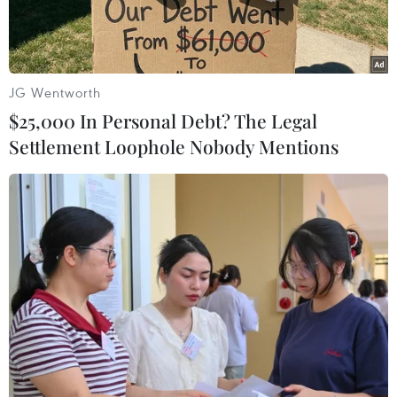
JG Wentworth
$25,000 In Personal Debt? The Legal
Settlement Loophole Nobody Mentions
Ảnh minh họa. (Nguồn: CTV/Vietnam+)
Ngày 31/1, Thống đốc Ngân hàng Nhà nước có
văn bản yêu cầu các đơn vị trong toàn ngành
ngân hàng triển khai một số nội dung phòng,
chống dịch bệnh viêm đường hô hấp cấp do