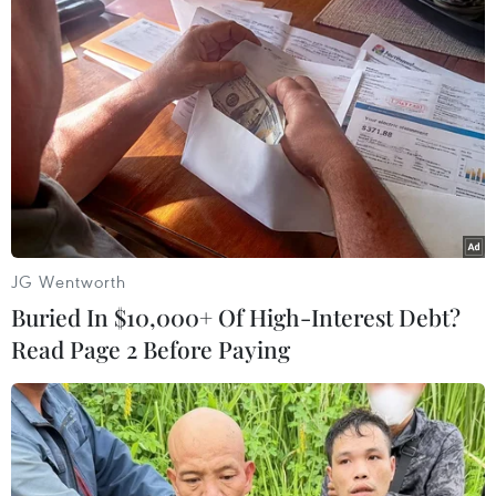
kết quả triển khai các nội dung nêu trên.
Cũng nhằm đối phó với tình trạng dịch cúm
virus corona, từ ngày 31/1, ABBank đã triển
khai khu vực có nước rửa tay diệt khuẩn và
cung cấp khẩu trang miễn phí để khách hàng
tới giao dịch./.
(Vietnam+)
JG Wentworth
Buried In $10,000+ Of High-Interest Debt?
Read Page 2 Before Paying