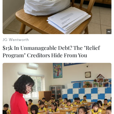
JG Wentworth
$15k In Unmanageable Debt? The "Relief
Program" Creditors Hide From You
Người dân nên tỉnh táo khi tiếp nhận
thông tin về virus corona mới
31/01/2020 08:58
Sở Thông tin-Truyền thông Hà Nội vừa có công văn đề
nghị các cơ quan báo chí tăng cường phối hợp với Bộ Y
tế, khuyến cáo người dân thực hiện tốt các biện pháp