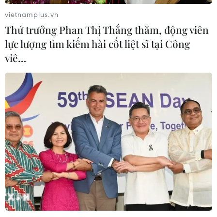
tinh hoa ẩm thực và giá trị di sản
vietnamplus.vn
16/07/2026 13:49
Thứ trưởng Phan Thị Thắng thăm, động viên
lực lượng tìm kiếm hài cốt liệt sĩ tại Công
viê…
Đội Bồ Đào Nha xuất sắc giành ngôi
quán quân Lễ hội Pháo hoa Quốc tế
Đà Nẵng
11/07/2026 15:40
Mãn nhãn màn trình diễn
trong đêm chung kết Lễ hội Pháo
hoa Quốc tế Đà Nẵng
11/07/2026 15:23
Xem thêm