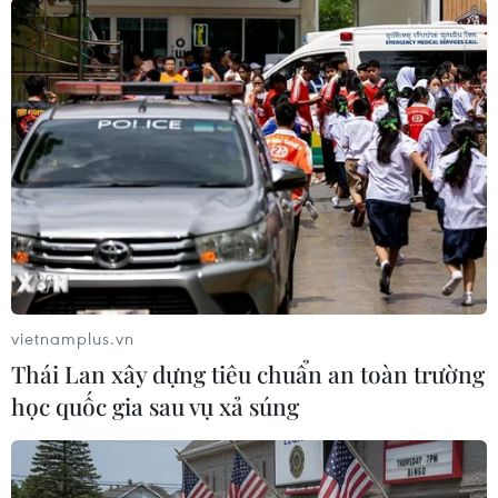
giao lưu thương mại, ẩm thực và
du lịch; quảng bá sản phẩm Việt
Nam-Nhật Bản; chương trình giao
lưu văn hóa nghệ thuật; hội thảo
và hội đàm xúc tiến du lịch.
(TTXVN/Vietnam+)
vietnamplus.vn
Thái Lan xây dựng tiêu chuẩn an toàn trường
học quốc gia sau vụ xả súng