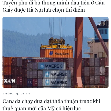
Tuyến phố đi bộ thông minh đầu tiên ở Cầu
Giấy được Hà Nội lựa chọn thí điểm
Tổ chức Lễ hội Phở Việt
Nam 2023 tại Nhật Bản
30/09/2023 01:05
Vietnam Phở Festival 2023 có chủ đề "Vị ngon hòa
quyện: Tận hưởng và khám phá văn hóa ẩm thực Việt
Nam," sẽ diễn ra vào ngày 7-8/10 tại Tokyo, Nhật Bản.
vietnamplus.vn
Canada chạy đua đạt thỏa thuận trước khi
thuế quan mới của Mỹ có hiệu lực