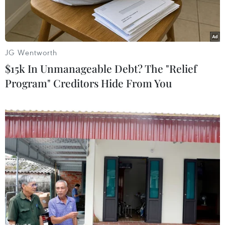
JG Wentworth
$15k In Unmanageable Debt? The "Relief
Program" Creditors Hide From You
Hoạt động trải nghiệm trò chơi dân gian của Việt Nam. (Ảnh:
Văn Dũng/TTXVN)
Ngày 29/3, Đại học Đông Á (Hải Châu, Đà Nẵng)
tổ chức Lễ hội văn hóa Việt-Nhật và Ngày hội
tuổi trẻ 2024.