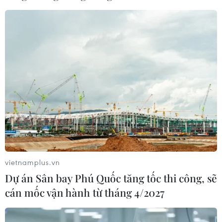
Tuyên Quang: Lễ hội hoa Tam giác
mạch 2026 sẽ khai mạc ngày 6/11 tại
Đồng Văn
04/08/2026 14:13
Đặc sắc lễ hội nghệ thuật dân
gian tại Kyrgyzstan
03/08/2026 05:45
vietnamplus.vn
Độc đáo nghi lễ rước Lệnh Ông Sanh
Dự án Sân bay Phú Quốc tăng tốc thi công, sẽ
tại Lễ hội Cầu ngư Phan Thiết
cán mốc vận hành từ tháng 4/2027
02/08/2026 04:44