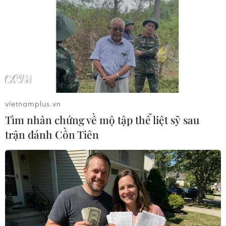
Nhật Bản: Lao động Việt Nam vượt hiểm nguy
cứu người dân trong động đất Kumamoto
Diễn đàn tại Nhật Bản chia sẻ tư duy đầu tư dài
hạn cho người Việt trẻ
Giữ lửa văn hóa Việt và lan tỏa tinh thần
"tương thân tương ái" tại Nhật Bản
vietnamplus.vn
Gắn kết cộng đồng, phát huy vai trò của cộng
Tìm nhân chứng về mộ tập thể liệt sỹ sau
đồng người Việt Nam tại Nhật Bản
trận đánh Cồn Tiên
TIN LIÊN QUAN