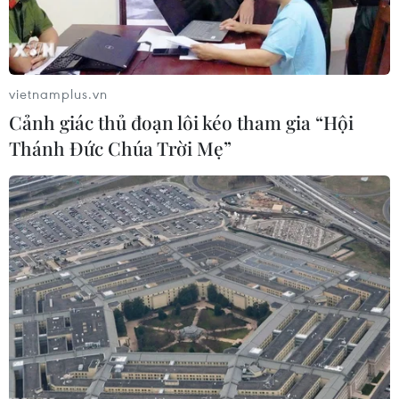
thúc đẩy hoạt động du lịch của Fukuoka và khu vực
Kyushu.
vietnamplus.vn
Cảnh giác thủ đoạn lôi kéo tham gia “Hội
Thánh Đức Chúa Trời Mẹ”
Khai mạc Lễ hội Trung thu Việt Nam đầu
tiên tại Nhật Bản