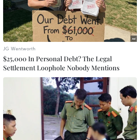
JG Wentworth
$25,000 In Personal Debt? The Legal
Settlement Loophole Nobody Mentions
Duyên dáng tà áo dài Việt Nam tại tỉnh
Fukuoka của Nhật Bản
19/01/2024 06:56
Tuần lễ thời trang áo dài Việt Nam tại tỉnh Fukuoka, góp
phần quảng bá văn hóa Áo dài Việt Nam, cũng như