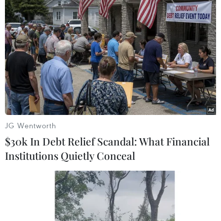
#Ẩm thực Việt
#Việt Nam-Nhật Bản
#Lễ hội văn hóa Việt-Nhật
#Văn hóa Nhật Bản
#Đà Nẵng
TP. Đà Nẵng
Nhật Bản
JG Wentworth
Theo dõi VietnamPlus
$30k In Debt Relief Scandal: What Financial
Institutions Quietly Conceal
Quan hệ Việt Nam-Nhật Bản
Thủ tướng Lê Minh Hưng gửi Điện thăm hỏi về
trận động đất ở Nhật Bản