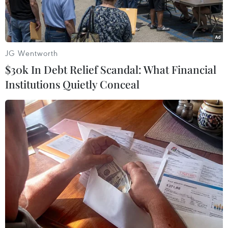
JG Wentworth
$30k In Debt Relief Scandal: What Financial
Institutions Quietly Conceal
Ảnh minh họa. (Nguồn: EU Today)
Tờ Wall Street Journal (WSJ) ngày 31/3 dẫn các
quan chức am hiểu vấn đề cho biết các cuộc
điều tra thiệt hại cáp ở Biển Baltic hồi năm 2024
cho thấy không có bằng chứng rằng Nga chịu
trách nhiệm về các sự cố.
Các quốc gia thuộc Tổ chức Hiệp ước Bắc Đại
Tây Dương (NATO) đã triển khai sứ mệnh Baltic