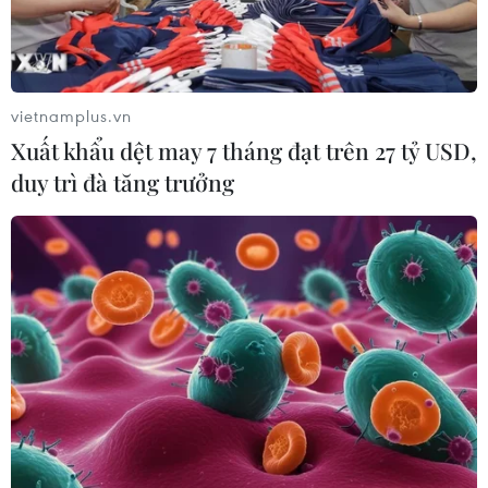
Bạn bè Canada chia sẻ về giá trị độc
lập, tự chủ của Việt Nam
vietnamplus.vn
09/08/2026 05:13
Xuất khẩu dệt may 7 tháng đạt trên 27 tỷ USD,
duy trì đà tăng trưởng
Dấu mốc quan trọng đưa quan hệ
Việt Nam-New Zealand phát triển
thực chất và hiệu quả hơn
09/08/2026 02:46
Thắt chặt đoàn kết, hướng tới một
Cộng đồng ASEAN tự cường và bền
vững
09/08/2026 02:40