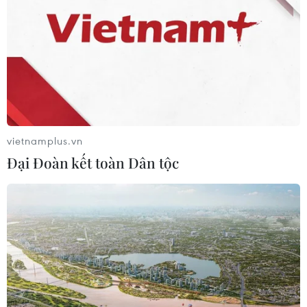
vietnamplus.vn
Đại Đoàn kết toàn Dân tộc
Nga: Cáp ngầm của công ty Rostelecom
dưới biển Baltic bị hư hại
09/02/2025 04:43