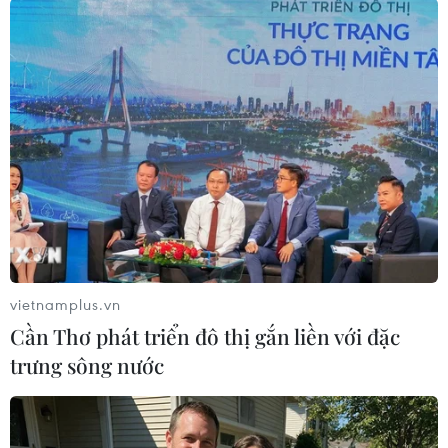
#thiệt hại cáp ở Biển Baltic
#cáp biển
#Nga
Theo dõi VietnamPlus
vietnamplus.vn
Cần Thơ phát triển đô thị gắn liền với đặc
trưng sông nước
TIN LIÊN QUAN