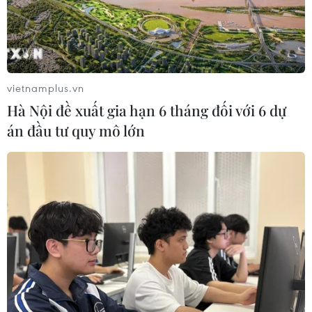
Rostelecom nhấn mạnh tuyến cáp ngầm của công ty
này dưới biển Baltic bị hư hại “có tác động từ bên
ngoài," và hiện công tác khắc phục đoạn cáp hỏng
đang được tiến hành.
vietnamplus.vn
Hà Nội đề xuất gia hạn 6 tháng đối với 6 dự
án đầu tư quy mô lớn