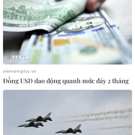
Việt Nam cần theo dõi chặt chẽ các
biện pháp phòng vệ thương mại tại
Canada
08/08/2026 00:39
Libya tiến gần hơn tới mục tiêu khai
thác 2 triệu thùng dầu mỗi ngày
08/08/2026 00:12
vietnamplus.vn
Đồng USD dao động quanh mức đáy 2 tháng
Xem thêm