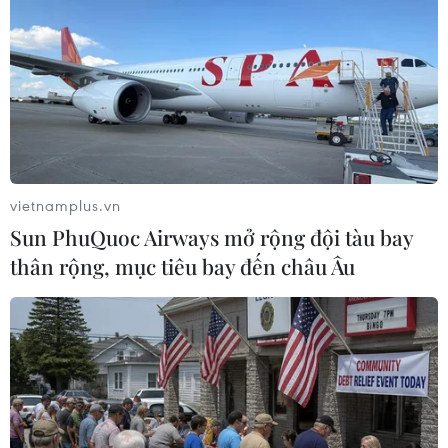
Giá vàng trong nước đi xuống, giao
dịch quanh mức 143,5 triệu đồng
10/08/2026 02:44
Giá vàng ngày 10/8: Bảng giá tại các
công ty vàng bạc đá quý
vietnamplus.vn
10/08/2026 02:06
Sun PhuQuoc Airways mở rộng đội tàu bay
thân rộng, mục tiêu bay đến châu Âu
Giá dầu tiếp tục leo thang khi rủi ro
gián đoạn nguồn cung gia tăng
10/08/2026 02:03
Giá vàng đi ngang trong phiên giao