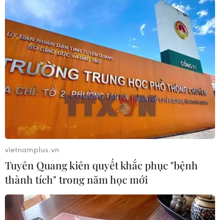
#Bộ Nông nghiệp và Phát triển Nông thôn
#Đề án phát triển cây công nghiệp chủ lực
#càphê
#cao su
#hồ tiêu
Theo dõi VietnamPlus
vietnamplus.vn
Tuyên Quang kiên quyết khắc phục "bệnh
thành tích" trong năm học mới
TIN CÙNG CHUYÊN MỤC