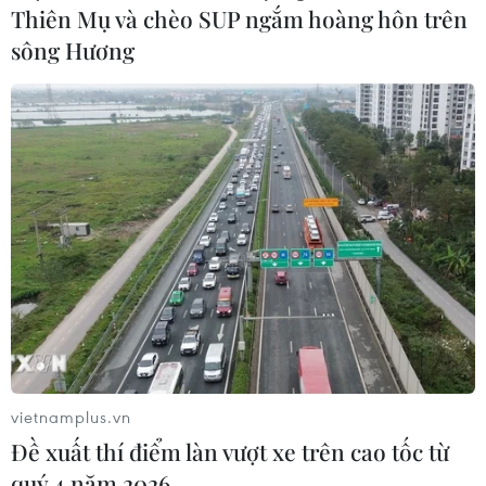
Thiên Mụ và chèo SUP ngắm hoàng hôn trên
sông Hương
Động lực mới cho hợp tác thương
mại Việt Nam-Australia
08/08/2026 12:20
Mỹ chi hơn 2 tỷ USD thúc đẩy ngành
pin và khoáng sản nội địa
08/08/2026 08:16
Chủ sân Azteca lỗ hơn 47 triệu USD vì
World Cup 2026
vietnamplus.vn
08/08/2026 06:43
Đề xuất thí điểm làn vượt xe trên cao tốc từ
quý 4 năm 2026