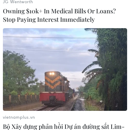
JG Wentworth
Owning $10k+ In Medical Bills Or Loans?
Stop Paying Interest Immediately
Bộ Nông nghiệp và Phát triển Nông thôn ban
vietnamplus.vn
hành Quyết định số 431/QĐ-BNN-TT ngày
Bộ Xây dựng phản hồi Dự án đường sắt Lim-
26/01/2024 phê duyệt Đề án phát triển cây công