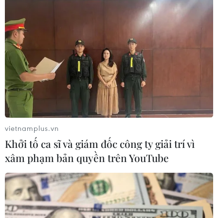
Phim mới trên VTV: Cuộc đấu trí âm
thầm để gìn giữ 'Trời cao nguyên
xanh'
01/07/2026 11:10
Điện ảnh Việt kết nối văn hóa, lan tỏa
khát vọng hòa bình tại Australia
29/06/2026 13:01
vietnamplus.vn
Khởi tố ca sĩ và giám đốc công ty giải trí vì
Liên hoan Phim Châu Á lần thứ 4 báo
xâm phạm bản quyền trên YouTube
hiệu nhiều đột phá cho điện ảnh Việt
Nam
27/06/2026 12:45