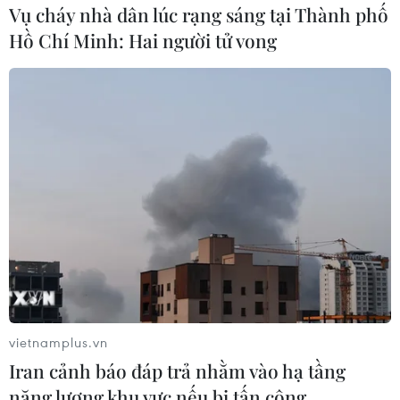
Theo dõi VietnamPlus
Vụ cháy nhà dân lúc rạng sáng tại Thành phố
Hồ Chí Minh: Hai người tử vong
TIN CÙNG CHUYÊN MỤC
Giới thiệu Bộ sách Tuyển tập các tác
phẩm chọn lọc của Tổng Tư lệnh
Fidel Castro Ruz
05/08/2026 10:10
FAHASA mở lối đưa sách Việt
ra thế giới
vietnamplus.vn
Iran cảnh báo đáp trả nhằm vào hạ tầng
30/07/2026 13:41
năng lượng khu vực nếu bị tấn công