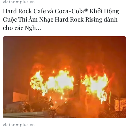
vietnamplus.vn
Hard Rock Cafe và Coca-Cola® Khởi Động
Cuộc Thi Âm Nhạc Hard Rock Rising dành
cho các Ngh…
#Tinh thần Samurai trong thế giới phẳng
#Tiền bạc
#Giàu có
vietnamplus.vn