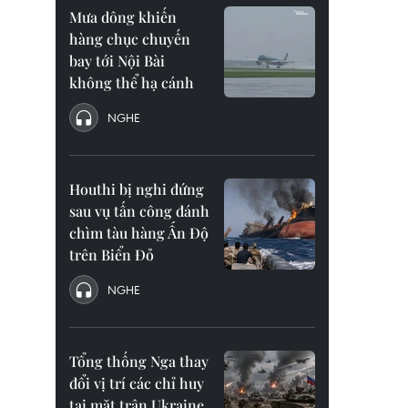
Mưa dông khiến
hàng chục chuyến
bay tới Nội Bài
không thể hạ cánh
NGHE
Houthi bị nghi đứng
sau vụ tấn công đánh
chìm tàu hàng Ấn Độ
trên Biển Đỏ
NGHE
Tổng thống Nga thay
đổi vị trí các chỉ huy
tại mặt trận Ukraine