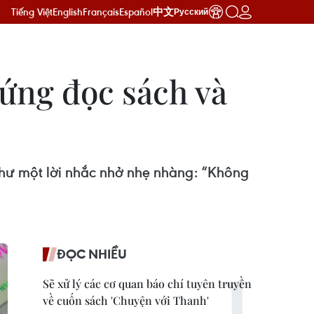
Tiếng Việt
English
Français
Español
中文
Русский
ứng đọc sách và
như một lời nhắc nhở nhẹ nhàng: “Không
ĐỌC NHIỀU
Sẽ xử lý các cơ quan báo chí tuyên truyền
về cuốn sách 'Chuyện với Thanh'