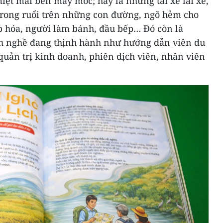
miệt mài bên máy móc; hay là những tài xế lái xe,
 rong ruổi trên những con đường, ngõ hẻm cho
ạp hóa, người làm bánh, đầu bếp… Đó còn là
h nghề đang thịnh hành như hướng dẫn viên du
quản trị kinh doanh, phiên dịch viên, nhân viên