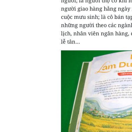
người; là người thợ cơ khí 
người giao hàng hằng ngày
cuộc mưu sinh; là cô bán t
những người theo các ngàn
lịch, nhân viên ngân hàng, 
lễ tân…