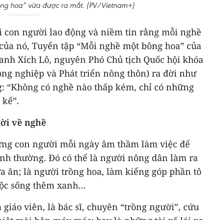
ông hoa” vừa được ra mắt. (PV/Vietnam+)
ới con người lao động và niềm tin rằng mỗi nghề
 của nó, Tuyển tập “Mỗi nghề một bông hoa” của
danh Xích Lô, nguyên Phó Chủ tịch Quốc hội khóa
ng nghiệp và Phát triển nông thôn) ra đời như
: “Không có nghề nào thấp kém, chỉ có những
 kể”.
ời về nghề
ững con người mỗi ngày âm thầm làm việc để
nh thường. Đó có thể là người nông dân làm ra
a ăn; là người trồng hoa, làm kiểng góp phần tô
uộc sống thêm xanh…
à giáo viên, là bác sĩ, chuyên “trồng người”, cứu