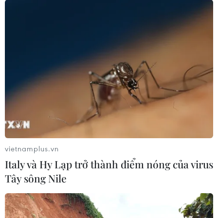
không gian để đưa runway hòa vào nhịp sống
đường phố.
Sự giao thoa giàu nội lực này khẳng định bước
chuyển mình mang tính tích cực của làng mốt
nội địa khi dám bứt phá khỏi những khuôn mẫu
cũ để định hình một tương lai thời trang Việt
Nam tự chủ, sáng tạo và sẵn sàng hội nhập với
thế giới./.
Vietnam International Fashion Week 21st
vietnamplus.vn
Edition 2026 sẽ được diễn ra từ ngày 18-
Italy và Hy Lạp trở thành điểm nóng của virus
21/6/2026, tại Nhà thi đấu Nguyễn Du,
Tây sông Nile
Thành phố Hồ Chí Minh cùng nhiều hoạt
động bên lề thú vị lần đầu xuất hiện tại
chương trình năm nay.