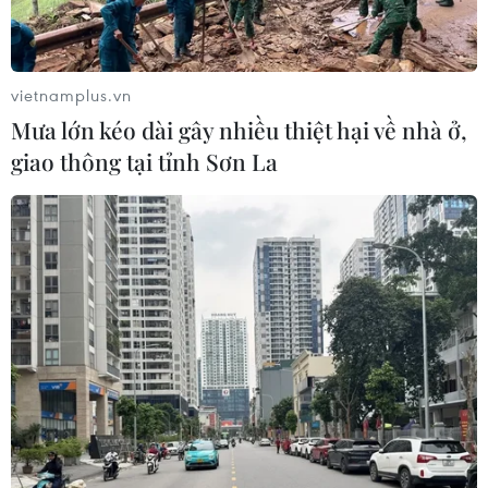
vietnamplus.vn
Mưa lớn kéo dài gây nhiều thiệt hại về nhà ở,
giao thông tại tỉnh Sơn La
TIN CÙNG CHUYÊN MỤC
Model Kid Vietnam 2026 "tiếp lửa"
cho thí sinh nhí khu vực phía Nam
27/07/2026 07:48
VPBank và Coolmate nâng trải
nghiệm tại VPBank Hanoi
International Marathon