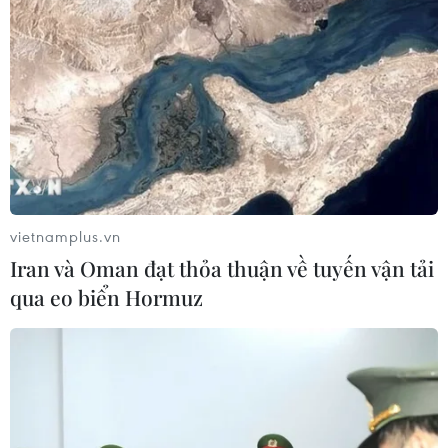
Những dấu ấn sáng tạo trong đêm
khai màn Vietnam International
Fashion Week 2026
19/06/2026 04:22
Các nhà thiết kế "nhá hàng" trước giờ
G tuần lễ thời trang quốc tế
vietnamplus.vn
18/06/2026 05:10
Iran và Oman đạt thỏa thuận về tuyến vận tải
qua eo biển Hormuz
Adidas gặp sự cố hy hữu vì sức hút
của dàn sao tuyển Đức
17/06/2026 12:51