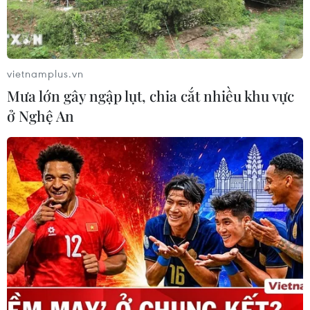
vietnamplus.vn
Mưa lớn gây ngập lụt, chia cắt nhiều khu vực
ở Nghệ An
Dàn Hoa hậu "thị phạm" tại
casting Tuần lễ thời trang Quốc tế Việt
Nam 2026
25/05/2026 07:02