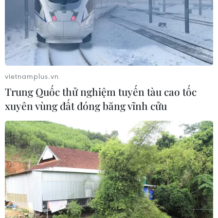
#Thay đổi định nghĩa giới tính trong thời trang
#Sử dụng lại và hồi sinh chất liệu denim cũ
#Phong cách tối giản và biểu cảm nghệ thuật
#Vai trò của các nhà thiết kế trẻ trong chuyển đổi ngành thời
trang
vietnamplus.vn
Tp. Hồ Chí Minh
Trung Quốc thử nghiệm tuyến tàu cao tốc
xuyên vùng đất đóng băng vĩnh cửu
Theo dõi VietnamPlus
TIN LIÊN QUAN