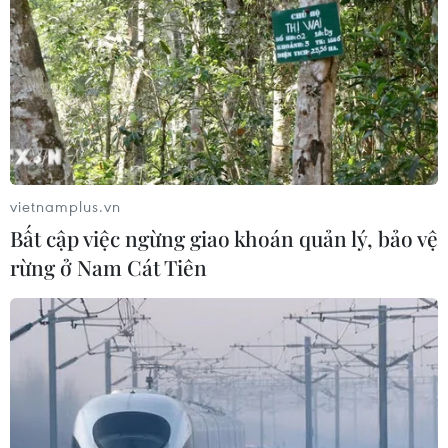
vietnamplus.vn
Bất cập việc ngừng giao khoán quản lý, bảo vệ
rừng ở Nam Cát Tiên
#Thời trang bền vững và di sản Việt Nam
#Chương trình Vietnam International Fashion Week
#Nhà thiết kế trẻ và sáng tạo mới
#Phong cách thời trang cá nhân và tự do thể hiện
#Thời trang truyền thống và hiện đại kết hợp
#Thúc đẩy thời trang Việt Nam hội nhập quốc tế