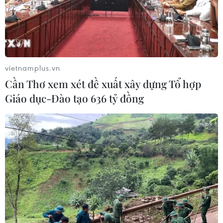
vietnamplus.vn
Cần Thơ xem xét đề xuất xây dựng Tổ hợp
Giáo dục-Đào tạo 636 tỷ đồng