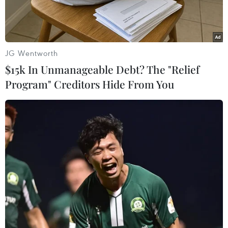
hội nhập.
JG Wentworth
$15k In Unmanageable Debt? The "Relief
Program" Creditors Hide From You
Những thiết kế mang tinh thần unisex, hiện đại của Nobody
Knows.
Vietnam International Fashion Week mùa thứ 21