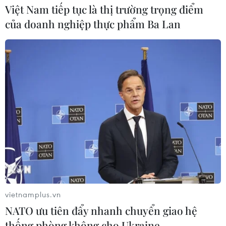
Việt Nam tiếp tục là thị trường trọng điểm
của doanh nghiệp thực phẩm Ba Lan
Lộ diện các NTK quốc tế tham gia
Vietnam International Fashion Week 2026
04/06/2026 02:02
Thông tin từ ban tổ chức, tuần thời trang mùa này chào
đón các NTK, thương hiệu quốc tế như: Angelo Crucian,
Italy; Frederick Lee, Singapore; Chung Chung Lee và
Slingstone, Hàn Quốc; TANDT, Thái Lan.
vietnamplus.vn
NATO ưu tiên đẩy nhanh chuyển giao hệ
thống phòng không cho Ukraine