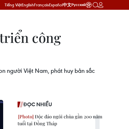
Tiếng Việt
English
Français
Español
中文
Русский
 triển công
on người Việt Nam, phát huy bản sắc
ĐỌC NHIỀU
Độc đáo ngôi chùa gần 200 năm
tuổi tại Đồng Tháp