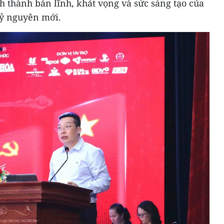
nh thành bản lĩnh, khát vọng và sức sáng tạo của
kỷ nguyên mới.