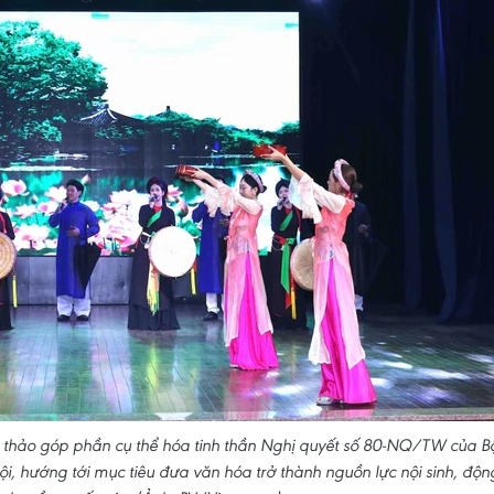
i thảo góp phần cụ thể hóa tinh thần Nghị quyết số 80-NQ/TW của B
, hướng tới mục tiêu đưa văn hóa trở thành nguồn lực nội sinh, độn