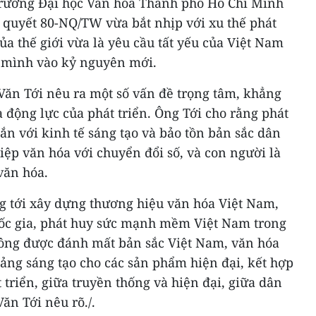
Trường Đại học Văn hóa Thành phố Hồ Chí Minh
 quyết 80-NQ/TW vừa bắt nhịp với xu thế phát
ủa thế giới vừa là yêu cầu tất yếu của Việt Nam
 mình vào kỷ nguyên mới.
Văn Tới nêu ra một số vấn đề trọng tâm, khẳng
 động lực của phát triển. Ông Tới cho rằng phát
ắn với kinh tế sáng tạo và bảo tồn bản sắc dân
hiệp văn hóa với chuyển đổi số, và con người là
văn hóa.
 tới xây dựng thương hiệu văn hóa Việt Nam,
ốc gia, phát huy sức mạnh mềm Việt Nam trong
ông được đánh mất bản sắc Việt Nam, văn hóa
tảng sáng tạo cho các sản phẩm hiện đại, kết hợp
 triển, giữa truyền thống và hiện đại, giữa dân
ăn Tới nêu rõ./.