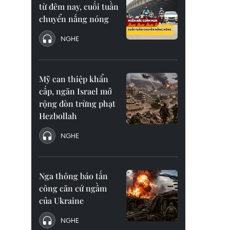
từ đêm nay, cuối tuần
chuyển nắng nóng
NGHE
Mỹ can thiệp khẩn
cấp, ngăn Israel mở
rộng đòn trừng phạt
Hezbollah
NGHE
Nga thông báo tấn
công căn cứ ngầm
của Ukraine
NGHE