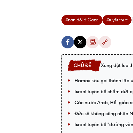
#nạn đói ở Gaza
#tuyệt thực
Xung đột leo t
Hamas kêu gọi thành lập ủ
Israel tuyên bố chấm dứt 
Các nước Arab, Hồi giáo r
Đức sẽ không công nhận Nh
Israel tuyên bố "đường vàn