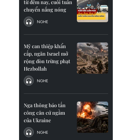
từ đêm nay, cuối tuần
chuyển nắng nóng
NGHE
Mỹ can thiệp khẩn
cấp, ngăn Israel mở
rộng đòn trừng phạt
Hezbollah
NGHE
Nga thông báo tấn
công căn cứ ngầm
của Ukraine
NGHE