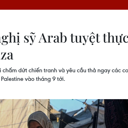
ghị sỹ Arab tuyệt thự
aza
chấm dứt chiến tranh và yêu cầu thả ngay các con
alestine vào tháng 9 tới.