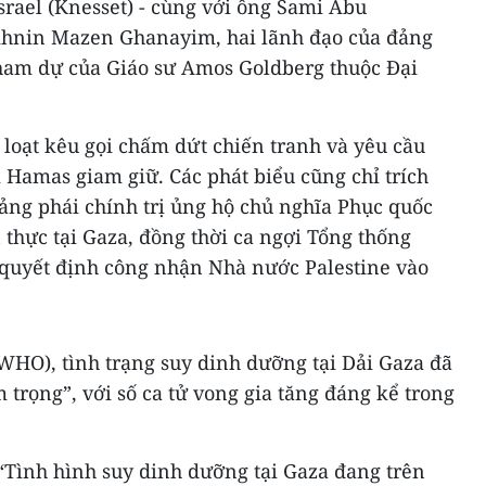
Israel (Knesset) - cùng với ông Sami Abu
khnin Mazen Ghanayim, hai lãnh đạo của đảng
 tham dự của Giáo sư Amos Goldberg thuộc Đại
oạt kêu gọi chấm dứt chiến tranh và yêu cầu
ị Hamas giam giữ. Các phát biểu cũng chỉ trích
đảng phái chính trị ủng hộ chủ nghĩa Phục quốc
 thực tại Gaza, đồng thời ca ngợi Tổng thống
uyết định công nhận Nhà nước Palestine vào
(WHO), tình trạng suy dinh dưỡng tại Dải Gaza đã
trọng”, với số ca tử vong gia tăng đáng kể trong
Tình hình suy dinh dưỡng tại Gaza đang trên