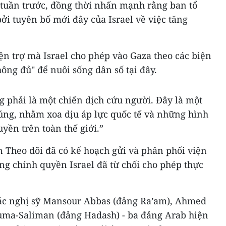
 tuần trước, đồng thời nhấn mạnh rằng ban tổ
ởi tuyên bố mới đây của Israel về việc tăng
n trợ mà Israel cho phép vào Gaza theo các biện
ng đủ" để nuôi sống dân số tại đây.
phải là một chiến dịch cứu người. Đây là một
úng, nhằm xoa dịu áp lực quốc tế và những hình
yền trên toàn thế giới.”
n Theo dõi đã có kế hoạch gửi và phân phối viện
ng chính quyền Israel đã từ chối cho phép thực
các nghị sỹ Mansour Abbas (đảng Ra’am), Ahmed
Touma-Saliman (đảng Hadash) - ba đảng Arab hiện