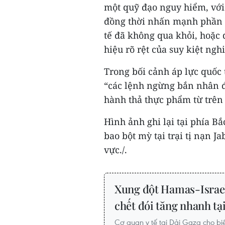
một quỹ đạo nguy hiểm, với s
đồng thời nhấn mạnh phần 
tế đã không qua khỏi, hoặc 
hiệu rõ rệt của suy kiệt ngh
Trong bối cảnh áp lực quốc t
“các lệnh ngừng bắn nhân đ
hành thả thực phẩm từ trên
Hình ảnh ghi lại tại phía B
bao bột mỳ tại trại tị nạn J
vực./.
Xung đột Hamas-Israel
chết đói tăng nhanh tạ
Cơ quan y tế tại Dải Gaza cho biế