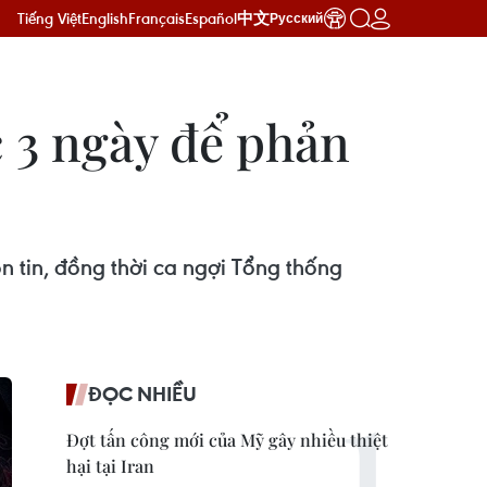
Tiếng Việt
English
Français
Español
中文
Русский
c 3 ngày để phản
 tin, đồng thời ca ngợi Tổng thống
ĐỌC NHIỀU
Đợt tấn công mới của Mỹ gây nhiều thiệt
hại tại Iran