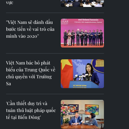
vực
''Việt Nam sẽ đánh dấu
bước tiến về vai trò của
mình vào 2020''
Việt Nam bác bỏ phát
biểu của Trung Quốc về
chủ quyền với Trường
Sa
'Cần thiết duy trì và
tuân thủ luật pháp quốc
tế tại Biển Đông'