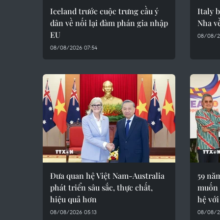
Iceland trước cuộc trưng cầu ý
Italy 
dân về nối lại đàm phán gia nhập
Nha về
EU
08/08/2
08/08/2026 07:54
Đưa quan hệ Việt Nam-Australia
59 nă
phát triển sâu sắc, thực chất,
muốn 
hiệu quả hơn
hệ vớ
08/08/2026 05:13
08/08/2