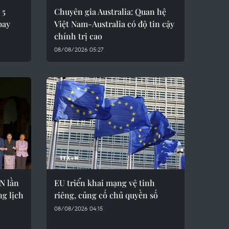
 5
Chuyên gia Australia: Quan hệ
bay
Việt Nam-Australia có độ tin cậy
chính trị cao
08/08/2026 05:27
N lần
EU triển khai mạng vệ tinh
ng lịch
riêng, củng cố chủ quyền số
08/08/2026 04:15