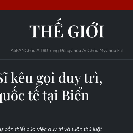
THẾ GIỚI
ASEAN
Châu Á-TBD
Trung Đông
Châu Âu
Châu Mỹ
Châu Phi
ĩ kêu gọi duy trì,
quốc tế tại Biển
ự cần thiết của việc duy trì và tuân thủ luật