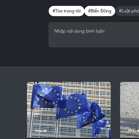
#Tòa trọng tài
#Biển Đông
#Luật phá