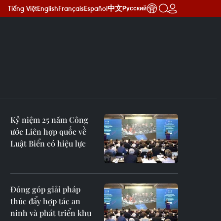
Tiếng Việt
English
Français
Español
中文
Русский
Kỷ niệm 25 năm Công
ước Liên hợp quốc về
Luật Biển có hiệu lực
Đóng góp giải pháp
thúc đẩy hợp tác an
ninh và phát triển khu