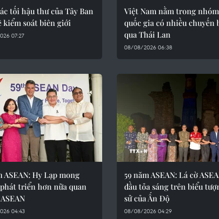
bác tối hậu thư của Tây Ban
Việt Nam nằm trong nhóm
 kiểm soát biên giới
quốc gia có nhiều chuyến 
qua Thái Lan
026 07:27
08/08/2026 06:38
m ASEAN: Hy Lạp mong
59 năm ASEAN: Lá cờ ASEA
phát triển hơn nữa quan
đầu tỏa sáng trên biểu tượ
i ASEAN
sử của Ấn Độ
026 04:43
08/08/2026 04:29