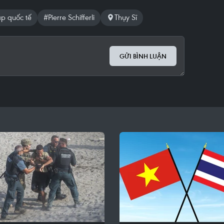
p quốc tế
#Pierre Schifferli
Thụy Sĩ
GỬI BÌNH LUẬN