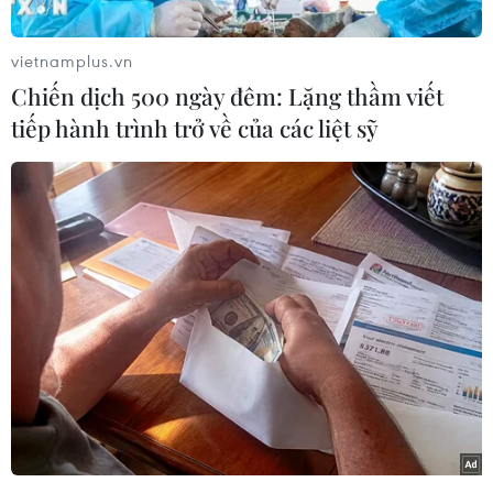
Huy Bình (Vietnam+)
vietnamplus.vn
Chiến dịch 500 ngày đêm: Lặng thầm viết
tiếp hành trình trở về của các liệt sỹ
#Nissan
#Alpha Omega GT-R
#Động cơ
#Tốc độ