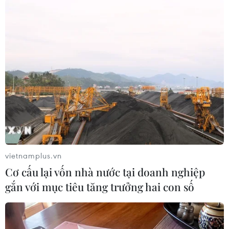
TIN CÙNG CHUYÊN MỤC
ChatGPT cung cấp tính năng chat
không giới hạn cho người dùng miễn
phí
06/08/2026 23:32
vietnamplus.vn
Cơ cấu lại vốn nhà nước tại doanh nghiệp
Meta tung công cụ AI lập trình tự
gắn với mục tiêu tăng trưởng hai con số
động cho nhà phát triển
06/08/2026 06:40