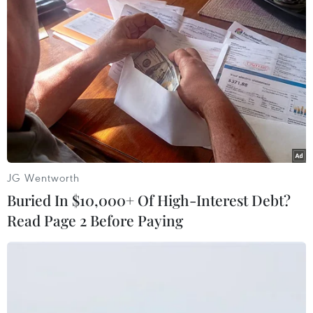
Điện thoại gập Galaxy Z8 của
Samsung lập kỷ lục về lượng đặt
trước ở Hàn Quốc ​
04/08/2026 23:22
Alibaba ra mắt mô hình ngôn ngữ lớn
mới Qwen3.8-Max
03/08/2026 12:32
JG Wentworth
Buried In $10,000+ Of High-Interest Debt?
Read Page 2 Before Paying
Samsung ra mắt dòng điện thoại
Galaxy Z mới, tăng tốc chiến lược AI
23/07/2026 06:46