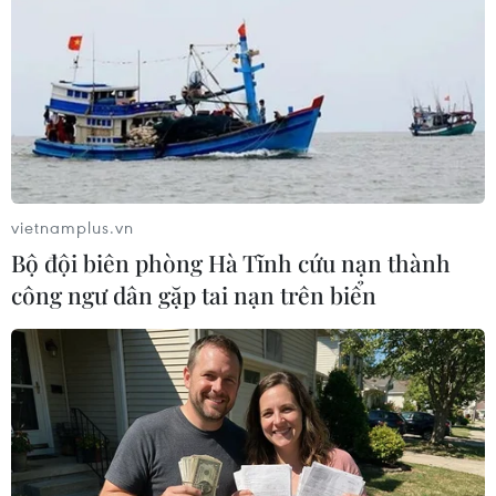
Mỹ phát triển siêu vũ khí
laser năng lượng cao chống UAV
21/07/2026 15:48
Adobe bổ sung tính năng mới hỗ trợ
AI cho camera
vietnamplus.vn
20/07/2026 22:57
Bộ đội biên phòng Hà Tĩnh cứu nạn thành
công ngư dân gặp tai nạn trên biển
Samsung ra mắt Galaxy Z Fold 8 và
kính AI, tăng tốc cuộc đua thiết bị
thông minh
19/07/2026 22:50