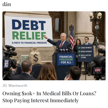
dân
#Máy ảnh
#Chuyên nghiệp
#Cảm biến
#GPS
Việt Nam
JG Wentworth
Owning $10k+ In Medical Bills Or Loans?
Stop Paying Interest Immediately
Theo dõi VietnamPlus