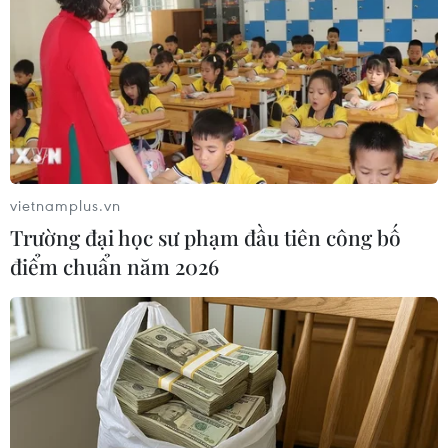
xe hiếm tại Triển lãm ProDvizhenie-
2026 ở Nga
31/07/2026 01:51
Toyota giữ vững vị trí hãng xe bán
chạy nhất toàn cầu trong 7 năm liên
tiếp
vietnamplus.vn
30/07/2026 11:20
Trường đại học sư phạm đầu tiên công bố
điểm chuẩn năm 2026
Các nhà sản xuất ôtô Trung Quốc
đang gây áp lực lên các đối thủ Anh
30/07/2026 03:59
Pin xe điện - lời giải của bài toán