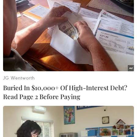
Ôtô Trung Quốc có tạo nên “làn sóng
tràn” tại châu Âu?
04/08/2026 00:17
Châu Phi tận dụng lợi thế quang điện
cho ngành xe điện
03/08/2026 09:46
JG Wentworth
Buried In $10,000+ Of High-Interest Debt?
Thiếu tài xế, khoảng 25-30% xe đầu
Read Page 2 Before Paying
kéo phải nằm bãi
02/08/2026 09:42
Chiêm ngưỡng những mẫu