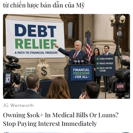
từ chiến lược bán dẫn của Mỹ
Mỹ
Theo dõi VietnamPlus
TIN CÙNG CHUYÊN MỤC
Xe điện Trung Quốc mở rộng
JG Wentworth
cuộc đua công nghệ ra Đông Nam Á
Owning $10k+ In Medical Bills Or Loans?
08/08/2026 03:00
Stop Paying Interest Immediately