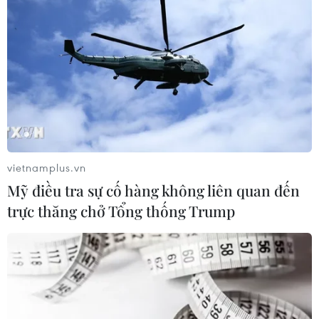
vietnamplus.vn
Giá trị thị trường của Tesla lần đầu vượt
Mỹ điều tra sự cố hàng không liên quan đến
mức 700 tỷ USD
trực thăng chở Tổng thống Trump
07/01/2021 06:04
Với cột mốc này, Tesla có giá trị thị trường cao hơn tổng
giá trị hiện của các đối thủ là General Motors, Ford,
Toyota, Honda, Fiat Chrysler và Volkswagen cộng lại.