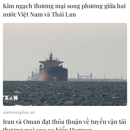
Kim ngạch thương mại song phương giữa hai
nước Việt Nam và Thái Lan
Kia đầu tư 649 triệu USD sản xuất ôtô
điện tại Mexico
29/07/2026 23:45
Động đất tại Kumamoto làm đình trệ
chuỗi cung ứng bán dẫn và ôtô Nhật
Bản
29/07/2026 14:37
Triệu hồi để kiểm tra sản phẩm xe
môtô Honda CB1000 Hornet
vietnamplus.vn
29/07/2026 07:19
Iran và Oman đạt thỏa thuận về tuyến vận tải
thương mại qua eo biển Hormuz