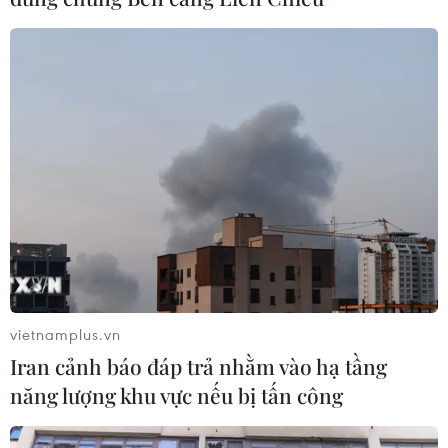
Doanh số xe ôtô điện của Tesla đạt mức kỷ
lục trong năm 2020
04/01/2021 10:03
Theo thông báo, công ty tiên phong trong lĩnh vực sản
xuất xe điện cao cấp cho biết đã bán được 180.570 ôtô
và sản xuất được 179.757 ôtô trong quý 4 năm 2020.
vietnamplus.vn
Iran cảnh báo đáp trả nhằm vào hạ tầng
năng lượng khu vực nếu bị tấn công