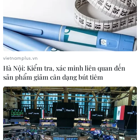
vietnamplus.vn
Hà Nội: Kiểm tra, xác minh liên quan đến
sản phẩm giảm cân dạng bút tiêm
Tỷ phú Elon Musk trở thành người giàu
nhất thế giới
07/01/2021 22:36
Giá cổ phiếu của hãng sản xuất xe điện Tesla đã tăng
4,8% trong ngày 7/1, qua đó đưa Elon Musk vượt qua