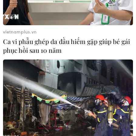
vietnamplus.vn
Ca vi phẫu ghép da đầu hiếm gặp giúp bé gái
phục hồi sau 10 năm
Một phòng trưng bày của Tesla. (Nguồn: AFP/TTXVN)
Ông Joe Biden lên làm Tổng thống Mỹ, một cục
diện đấu tranh nước lớn mới giữa Trung Quốc
và Mỹ sẽ mở ra.
Bắc Kinh đang tích cực bố trí chiến lược “tuần
hoàn kép” (còn gọi là “tuần hoàn 2 quỹ đạo”) để