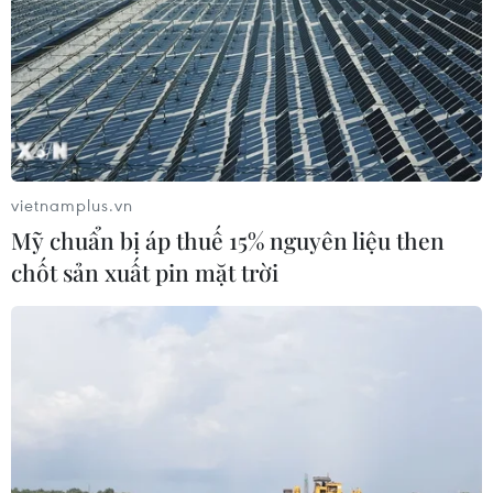
vietnamplus.vn
Mỹ chuẩn bị áp thuế 15% nguyên liệu then
chốt sản xuất pin mặt trời