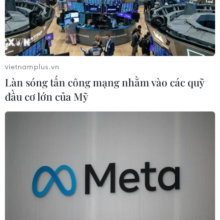
Jeff Bezos trong danh sách 500 tỷ phú giàu nhất thế giới
của hãng tin Bloomberg.
vietnamplus.vn
Làn sóng tấn công mạng nhằm vào các quỹ
đầu cơ lớn của Mỹ
Hãng sản xuất ôtô điện Tesla tiến gần hơn