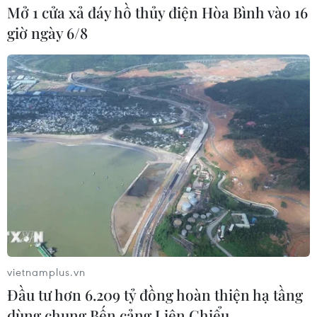
Mở 1 cửa xả đáy hồ thủy điện Hòa Bình vào 16
Theo dõi VietnamPlus
giờ ngày 6/8
TIN LIÊN QUAN
vietnamplus.vn
Đầu tư hơn 6.209 tỷ đồng hoàn thiện hạ tầng
dùng chung Bến cảng Liên Chiểu