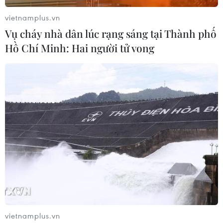
vietnamplus.vn
Vụ cháy nhà dân lúc rạng sáng tại Thành phố
Hồ Chí Minh: Hai người tử vong
#Elon Musk
#Thị trường Trung Quốc
#Tổng thống Mỹ Donald Trump
#Nhân dân tệ
Trung Quốc
vietnamplus.vn