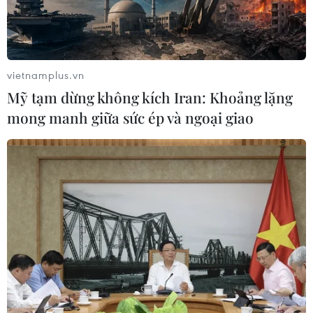
Khởi tố, truy nã 3 đối tượng hoạt
động nhằm lật đổ chính quyền nhân
dân
vietnamplus.vn
07/08/2026 13:51
Mỹ tạm dừng không kích Iran: Khoảng lặng
mong manh giữa sức ép và ngoại giao
Bảo mẫu tại cơ sở mầm non thừa
nhận hành vi bạo hành hai trẻ
07/08/2026 12:27
Phát hiện đối tượng tàng trữ trái
phép vũ khí quân dụng
07/08/2026 12:25