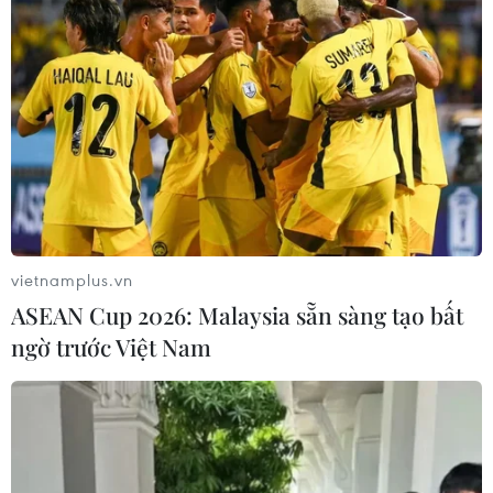
vietnamplus.vn
ASEAN Cup 2026: Malaysia sẵn sàng tạo bất
ngờ trước Việt Nam
Khởi tố, tạm giam Hồ Thị Thanh Phúc,
Tổng giám đốc Công ty Nam Sài Gòn
15/05/2019 15:05