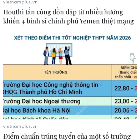
vietnamplus.vn
phạm quy định về quản lý, sử dụng tài sản Nhà
Houthi tấn công dồn dập từ nhiều hướng
nước gây thất thoát lãng phí” vì liên quan đến
khiến 4 binh sĩ chính phủ Yemen thiệt mạng
những vi phạm khi thực hiện dự án khu dân cư
Phước Kiển (huyện Nhà Bè)./.
(TTXVN/Vietnam+)
vietnamplus.vn
Điểm chuẩn trúng tuyển của một số trường