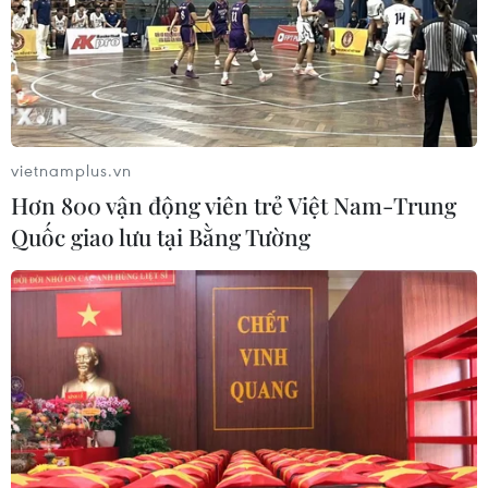
vietnamplus.vn
Hơn 800 vận động viên trẻ Việt Nam-Trung
Quốc giao lưu tại Bằng Tường
TIN CÙNG CHUYÊN MỤC
Không để khoảng trống pháp luật
khi tinh gọn các hình thức văn bản
quy phạm pháp luật
10/08/2026 14:24