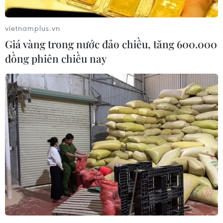
vietnamplus.vn
Giá vàng trong nước đảo chiều, tăng 600.000
đồng phiên chiều nay
Bán đấu giá các khu đất trong Khu đô thị
mới Nam Thành phố Hồ Chí Minh
10/02/2020 09:13
UBND TP.HCM giao Trung tâm Phát triển quỹ đất thành
phố lập thủ tục bán đấu giá 2 khu đất thương mại-dịch
vụ có diện tích 1.802m2 (phía Bắc) và 2.464m2 (phía
Nam) thuộc Khu Đô thị mới Nam thành phố.