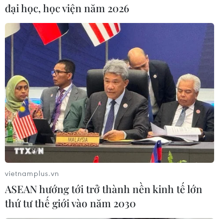
đại học, học viện năm 2026
#tề trí dũng
#Sadeco
#IPC
#tham ô tài sản
#thất thoát lãng phí
Tp. Hồ Chí Minh
Theo dõi VietnamPlus
vietnamplus.vn
TIN LIÊN QUAN
ASEAN hướng tới trở thành nền kinh tế lớn
thứ tư thế giới vào năm 2030