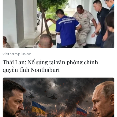
Bị can Hồ Thị Thanh Phúc, Tổng Giám đốc Sadeco bị
Công an TP.HCM khởi tố, bắt tạm giam để điều tra tội
"Tham ô tài sản" "Vi phạm quy định về quản lý, sử dụng
tài sản Nhà nước gây thất thoát lãng phí."
vietnamplus.vn
Thái Lan: Nổ súng tại văn phòng chính
quyền tỉnh Nonthaburi