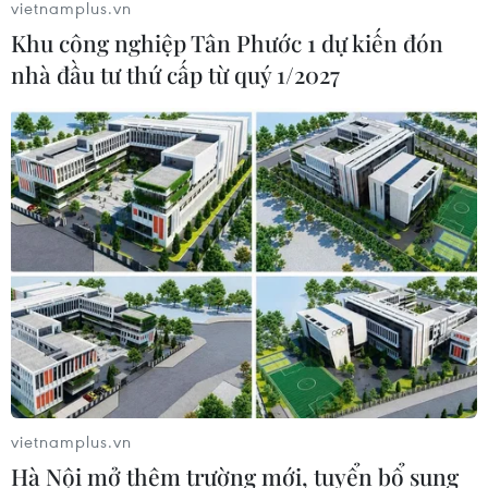
vietnamplus.vn
dùng súng tự chế tấn công công an
Khu công nghiệp Tân Phước 1 dự kiến đón
10/08/2026 04:36
nhà đầu tư thứ cấp từ quý 1/2027
Cảnh báo các thủ đoạn
lừa đảo trong mùa tựu trường
10/08/2026 03:08
Lào Cai: Khởi tố 2 đối tượng sản xuất,
buôn bán hơn 22 tấn gạo giả Séng Cù
09/08/2026 22:44
vietnamplus.vn
Hà Nội: Xử lý dứt điểm 3 vụ việc vi
Hà Nội mở thêm trường mới, tuyển bổ sung