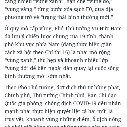
càng nhiều “vùng xanh”, hạn chế “vùng đỏ,”
“vùng vàng,” từng bước xóa sạch F0, đưa địa
phương trở về “trạng thái bình thường mới.”
Ở quy mô cấp vùng, Phó Thủ tướng Vũ Đức Đam
đã lưu ý chiến lược chung của 19 tỉnh, thành
phố khu vực phía Nam (đang thực hiện giãn
cách xã hội theo Chỉ thị 16) là phải mở rộng
“vùng xanh,” thu hẹp và khoanh nhiều lớp
“vùng đỏ” để bên ngoài dần quay lại cuộc sống
bình thường mới sớm nhất.
Theo Phó Thủ tướng, đợt dịch thứ tư bùng phát,
Chính phủ, Thủ tướng Chính phủ, Ban Chỉ đạo
Quốc gia phòng, chống dịch COVID-19 đều nhấn
mạnh phải thực hiện quyết liệt cả hai mũi là
truy vết, khoanh vùng những điểm, ổ dịch nóng
và phải giữ bằng được những vùng còn an toàn.