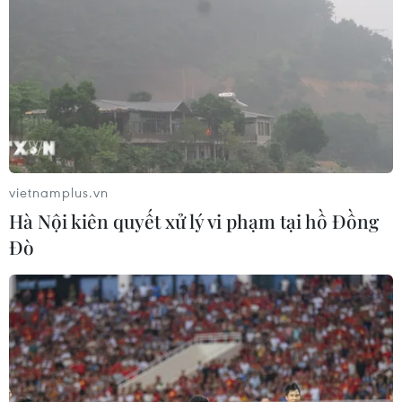
vietnamplus.vn
Hà Nội kiên quyết xử lý vi phạm tại hồ Đồng
Đò