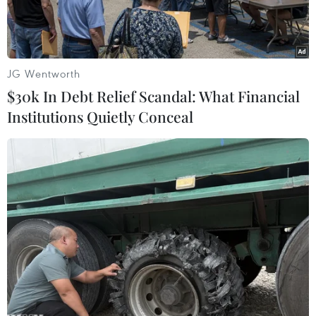
JG Wentworth
$30k In Debt Relief Scandal: What Financial
Institutions Quietly Conceal
Một điểm tiêm vaccine ngừa bệnh đậu mùa khỉ ở Los Angeles,
California, Mỹ. (Ảnh: AFP/TTXVN)
Ngày 2/8, Tổng thống Mỹ Joe Biden đã chỉ định
các quan chức hàng đầu của Cơ quan Quản lý
khẩn cấp liên bang (FEMA) và Trung tâm Phòng