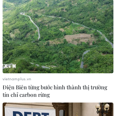
vietnamplus.vn
Điện Biên từng bước hình thành thị trường
#Tổng thống Mỹ Joe Biden
#Bệnh đậu mùa khỉ
tín chỉ carbon rừng
#Vaccine phòng COVID-19
#Tiêm phòng
Mỹ