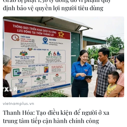
Phương pháp mới giúp phát hiện
định bảo vệ quyền lợi người tiêu dùng
sớm bệnh Alzheimer
30/07/2026 14:27
Virus H5N1 lây lan trong quần thể
chim bản địa tại Australia
29/07/2026 11:42
UNAIDS cảnh báo nguy cơ đại dịch
HIV/AIDS bùng phát trở lại
29/07/2026 05:17
vietnamplus.vn
Thanh Hóa: Tạo điều kiện để người ở xa
trung tâm tiếp cận hành chính công
Johnson & Johnson chi 5,5 tỷ USD