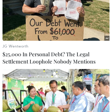
Ấn Độ ghi nhận trường hợp đầu tiên tử
JG Wentworth
vong vì bệnh đậu mùa khỉ
$25,000 In Personal Debt? The Legal
31/07/2022 22:54
Settlement Loophole Nobody Mentions
Bệnh nhân là thanh niên 22 tuổi, quê ở quận Punniyoor,
thành phố Thrissur, đã qua đời tại một bệnh viện tư vài
ngày sau khi trở về từ Các tiểu vương quốc Arab thống
nhất (UAE).