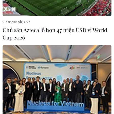
vietnamplus.vn
Chủ sân Azteca lỗ hơn 47 triệu USD vì World
Cup 2026
Bộ Y tế xây dựng phương án ứng phó khi
bệnh đậu mùa khỉ xâm nhập
01/08/2022 13:53