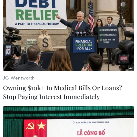
Theo dõi VietnamPlus
TIN LIÊN QUAN
JG Wentworth
Owning $10k+ In Medical Bills Or Loans?
Stop Paying Interest Immediately