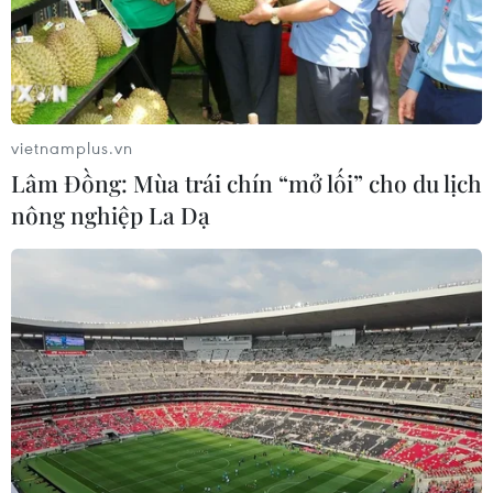
vietnamplus.vn
Lâm Đồng: Mùa trái chín “mở lối” cho du lịch
nông nghiệp La Dạ
Yêu cầu tăng cường kiểm soát, phòng,
chống bệnh đậu mùa khỉ
01/08/2022 11:46
Ủy ban Nhân dân các tỉnh, thành phố giám sát chặt chẽ
dịch ngay tại các cửa khẩu trong cộng đồng, phát hiện
sớm, điều trị kịp thời người mắc, hạn chế thấp nhất
trường hợp tử vong.