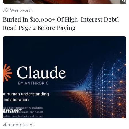
Edmunds.com Lacey Plache cho hay bàcũng lạc
JG Wentworth
quan về năm 2013.
Buried In $10,000+ Of High-Interest Debt?
Read Page 2 Before Paying
Bà nói: “Điều đáng khích lệ chính là sức mạnh
cạnhtranh hiện nay giữa các hãng xe. Khách
hàng sẽ tiếp tục được hưởng lợi từ cácmẫu xe và
công nghệ mới đầy thú vị và cả khả năng các
mẫu xe này có mức giá thấphơn trong bối cảnh
các hãng xe tiếp tục cuộc chiến giành giật thị
trường”.
Các xu hướng khác mà Plache dự báo trong
ngành ôtô Mỹ trong năm tới còn cómức giá thấp
hơn dành cho xe đã qua sử dụng và việc doanh
số xe tải bán ra tănglên./.
vietnamplus.vn