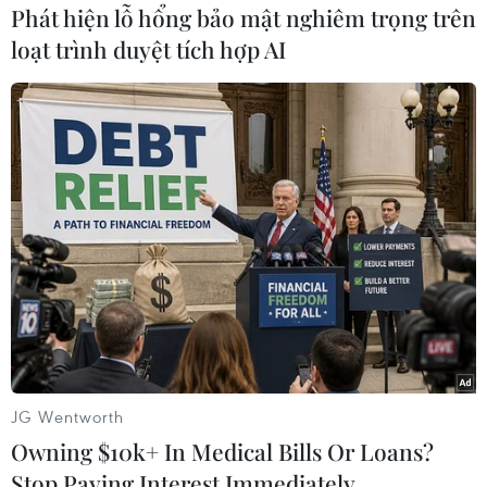
Phát hiện lỗ hổng bảo mật nghiêm trọng trên
Huy Bình (Vietnam+)
loạt trình duyệt tích hợp AI
JG Wentworth
#Thị trường Mỹ
#Doanh số
#Xe mới
Owning $10k+ In Medical Bills Or Loans?
#Vách đá tài chính
Anh
Áo
Mỹ
Stop Paying Interest Immediately