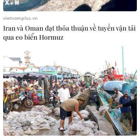
UNAIDS cảnh báo nguy cơ đại dịch
HIV/AIDS bùng phát trở lại
vietnamplus.vn
29/07/2026 05:17
Iran và Oman đạt thỏa thuận về tuyến vận tải
qua eo biển Hormuz
Johnson & Johnson chi 5,5 tỷ USD
dàn xếp vụ kiện phấn rôm gây ung
thư
28/07/2026 04:37
Panama cảnh báo ổ dịch hô hấp lạ
sau 6 ca tử vong liên tiếp
28/07/2026 01:50
Nắng nóng khốc liệt tại Mỹ và Hàn