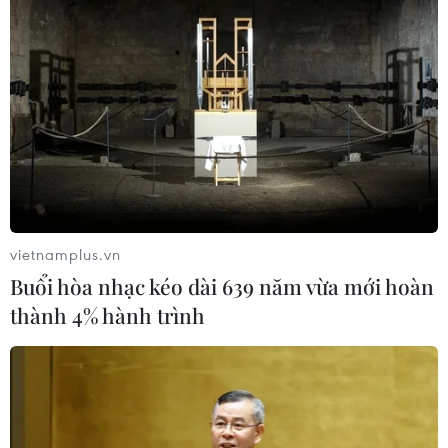
TIN LIÊN QUAN
vietnamplus.vn
Buổi hòa nhạc kéo dài 639 năm vừa mới hoàn
thành 4% hành trình
Campuchia xác nhận một trường hợp mắc
cúm gia cầm H5N1 ở người