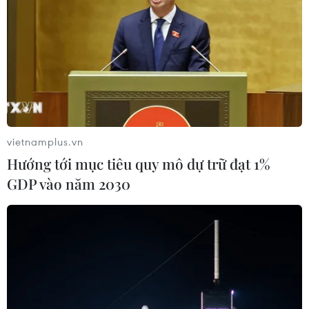
26/01/2024 11:26
Viện Y tế quốc gia và Viện Pasteur ở Campuchia xác
nhận mẫu bệnh phẩm của bệnh nhân cho kết quả
dương tính với virus cúm gia cầm H5N1 và hiện bệnh
nhân được các bác sỹ chăm sóc đặc biệt.
vietnamplus.vn
Hướng tới mục tiêu quy mô dự trữ đạt 1%
GDP vào năm 2030