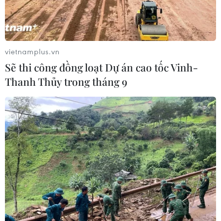
vietnamplus.vn
Sẽ thi công đồng loạt Dự án cao tốc Vinh-
Thanh Thủy trong tháng 9
Nhân viên y tế tiêm vaccine ngừa bệnh cúm cho người dân tại
San Fernando, California, Mỹ. (Ảnh: AFP/TTXVN)
Ngày 26/1, Trung tâm Kiểm soát và Phòng ngừa
Dịch bệnh (CDC) Mỹ công bố số liệu cho thấy
13.000 người đã tử vong do mắc cúm trong mùa
dịch năm nay tại Mỹ tính đến thời điểm này.