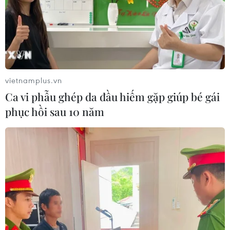
Mỹ ghi nhận ca tử vong đầu tiên
trong mùa dịch cyclosporiasis
04/08/2026 07:11
vietnamplus.vn
Ca vi phẫu ghép da đầu hiếm gặp giúp bé gái
Phát hiện mới về quá trình lão hóa
phục hồi sau 10 năm
của con người
02/08/2026 13:31
Sâm Ngọc Linh: Báu vật trong tay,
bao giờ "hóa rồng"?
02/08/2026 11:38