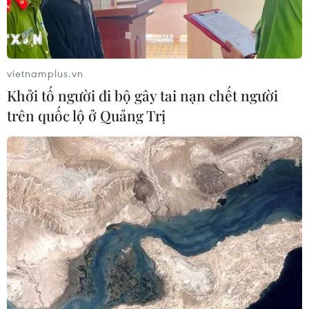
Yếu tố di truyền có thể quyết định
quá trình phát triển ung thư
02/08/2026 09:43
vietnamplus.vn
Khởi tố người đi bộ gây tai nạn chết người
trên quốc lộ ở Quảng Trị
Phương pháp mới giúp phát hiện
sớm bệnh Alzheimer
30/07/2026 14:27
Virus H5N1 lây lan trong quần thể
chim bản địa tại Australia
29/07/2026 11:42