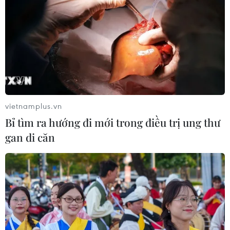
vietnamplus.vn
Bỉ tìm ra hướng đi mới trong điều trị ung thư
gan di căn