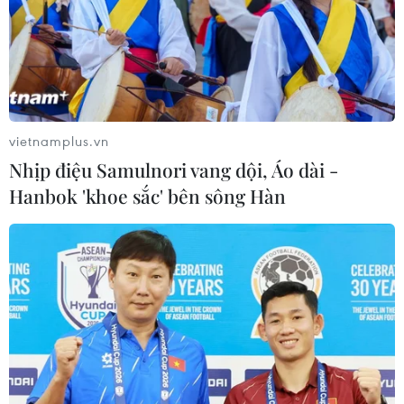
vietnamplus.vn
Nhịp điệu Samulnori vang dội, Áo dài -
Hanbok 'khoe sắc' bên sông Hàn