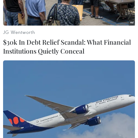
mạng.
JG Wentworth
$30k In Debt Relief Scandal: What Financial
Institutions Quietly Conceal
Tổng thống Nam Sudan Salva Kiir (trái) và lãnh đạo phe đối lập
Riek Machar tại lễ ký thỏa thuận hòa bình ở Juba, ngày
3/4/2022. (Ảnh: AFP/TTXVN)
Các nhà lãnh đạo của Nam Sudan ngày 4/8
thông báo chính phủ chuyển tiếp ở nước này sẽ
tiếp tục nắm quyền thêm hai năm nữa sau hạn