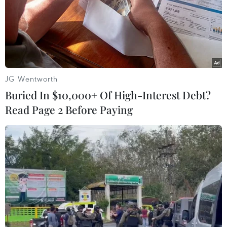
Nam Sudan."
JG Wentworth
Buried In $10,000+ Of High-Interest Debt?
Read Page 2 Before Paying
Nam Sudan đạt được bước đột phá trong
tiến trình hòa giải nội bộ
03/04/2022 22:49