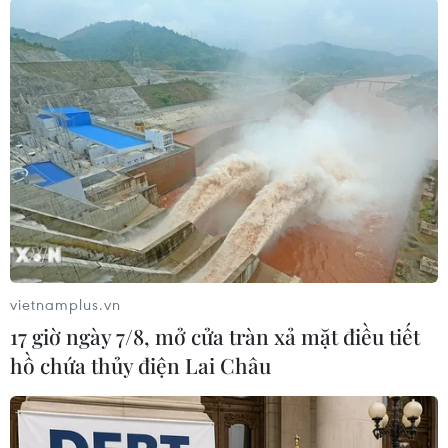
báo hồi tháng Ba rằng hơn 70% trong số 11 triệu
dân nước này sẽ phải đối mặt với nạn đói
nghiêm trọng trong năm nay vì thiên tai và bạo
lực./.
(TTXVN/Vietnam+)
vietnamplus.vn
17 giờ ngày 7/8, mở cửa tràn xả mặt điều tiết
hồ chứa thủy điện Lai Châu