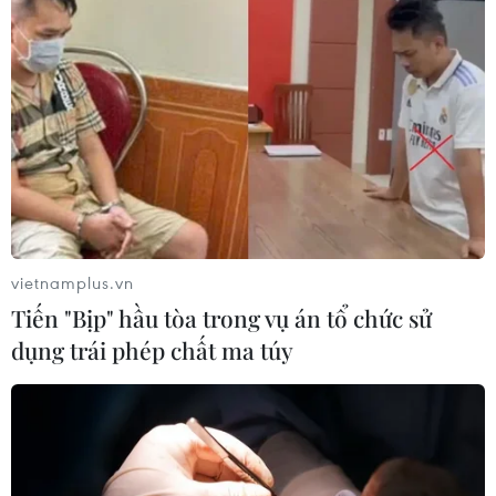
vietnamplus.vn
Tiến "Bịp" hầu tòa trong vụ án tổ chức sử
dụng trái phép chất ma túy