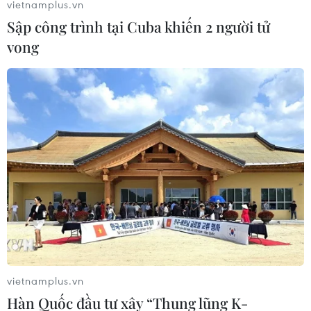
vietnamplus.vn
Sập công trình tại Cuba khiến 2 người tử
vong
Nam Sudan: Lực lượng thân Chính phủ lại
giao tranh với phe đối lập
09/04/2022 00:16
Đụng độ tái bùng phát ở bang Unity giàu dầu mỏ giữa
lực lượng ủng hộ Tổng thống Salva Kiir với những người
trung thành với thủ lĩnh đối lập kỳ cựu, Phó Tổng thống
Riek Machar.
vietnamplus.vn
Hàn Quốc đầu tư xây “Thung lũng K-