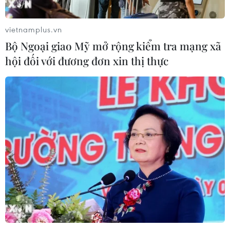
vietnamplus.vn
Bộ Ngoại giao Mỹ mở rộng kiểm tra mạng xã
hội đối với đương đơn xin thị thực
TIN CÙNG CHUYÊN MỤC
Giao tranh dữ dội ở miền Tây Libya,
nhiều tù nhân vượt ngục
05/08/2026 05:58
Lở đất tại Ethiopia khiến ít nhất 14