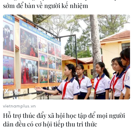
sớm để bàn về người kế nhiệm
03/08/2026 09:46
Động đất mạnh làm rung chuyển
nhiều khu vực tại Ai Cập
03/08/2026 03:11
90 người thiệt mạng trong khủng
hoảng di cư tại Ceuta
02/08/2026 23:08
vietnamplus.vn
Hỗ trợ thúc đẩy xã hội học tập để mọi người
Giao tranh tại Sudan leo thang, hàng
chục dân thường thương vong
dân đều có cơ hội tiếp thu tri thức
31/07/2026 11:24