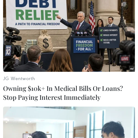
#Nam Sudan
#chính phủ chuyển tiếp
#thỏa thuận hòa bình
#nội chiến
#nạn đói
#bạo lực
Nam Sudan
Theo dõi VietnamPlus
JG Wentworth
Owning $10k+ In Medical Bills Or Loans?
Stop Paying Interest Immediately
TIN LIÊN QUAN