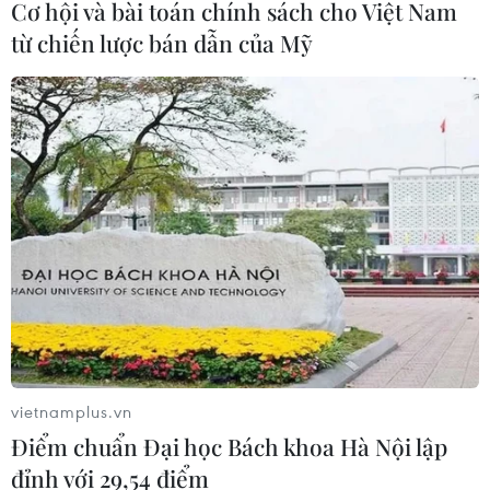
Cơ hội và bài toán chính sách cho Việt Nam
từ chiến lược bán dẫn của Mỹ
Italy và Hy Lạp trở thành điểm nóng
của virus Tây sông Nile
06/08/2026 13:24
WHO ghi nhận tín hiệu tích cực từ
thử nghiệm điều trị Ebola tại Congo
04/08/2026 22:42
Báo động xu hướng gia tăng người
vietnamplus.vn
trẻ mắc ung thư
Điểm chuẩn Đại học Bách khoa Hà Nội lập
04/08/2026 14:10
đỉnh với 29,54 điểm