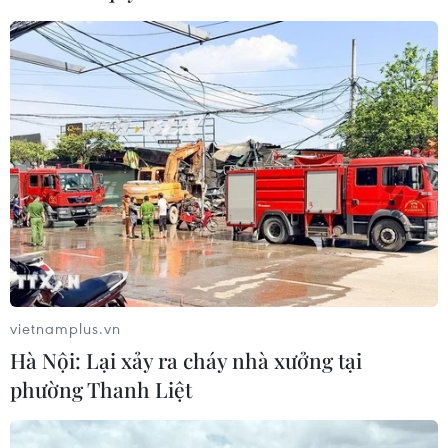
CƠ QUAN CHỦ QUẢN: THÔNG TẤN XÃ VIỆT NAM
Tổng Biên tập: TRẦN TIẾN DUẨN
Phó Tổng Biên tập: NGUYỄN THỊ TÁM, KHÚC THANH
THỦY
Sở hữu trí tuệ
Quy định sử dụng
RSS
Hỗ trợ
Ngôn ngữ
TTXVN
Dịch vụ tin
Quảng cáo
vietnamplus.vn
Liên hệ
Hà Nội: Lại xảy ra cháy nhà xưởng tại
phường Thanh Liệt
Giấy phép số: 1374/GP-BTTTT do Bộ Thông tin và Truyền thông