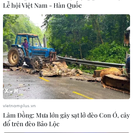
Lễ hội Việt Nam - Hàn Quốc
Nhật Bản: Ca mắc COVID-19 trong ngày
lần đầu vượt ngưỡng 200.000 ca
23/07/2022 14:43
Trong số hơn 200.000 ca mắc mới ngày 23/7, Tokyo ghi
nhận 32.698 ca, vượt ngưỡng 30.000 ca trong ngày thứ
ba liên tiếp; các ca mắc chủ yếu được ghi nhận ở
Kanagawa, Aichi, Osaka, Fukuoka và Okinawa.
vietnamplus.vn
Lâm Đồng: Mưa lớn gây sạt lở đèo Con Ó, cây
đổ trên đèo Bảo Lộc