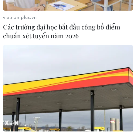
lây nhiễm trước đó hồi tháng 3.
vietnamplus.vn
Các trường đại học bắt đầu công bố điểm
chuẩn xét tuyển năm 2026
Ấn Độ: Ngày thứ 3 liên tiếp vượt mốc
21.000 ca mắc mới COVID-19
23/07/2022 10:24