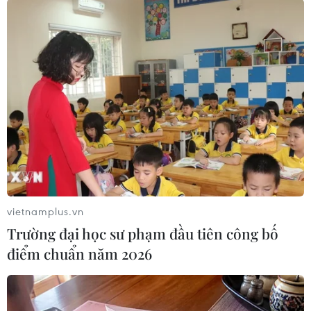
vietnamplus.vn
Trường đại học sư phạm đầu tiên công bố
#COVID-19
#Virus SARS-CoV-2
#Ca tử vong
điểm chuẩn năm 2026
#Làn sóng dịch
Nga
Nhật Bản