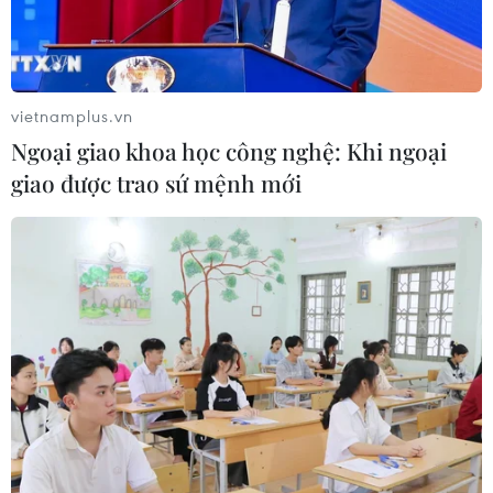
vietnamplus.vn
Ngoại giao khoa học công nghệ: Khi ngoại
giao được trao sứ mệnh mới
New Zealand ghi nhận tuần có số ca tử
vong vì COVID-19 cao kỷ lục
22/07/2022 09:23
Theo dữ liệu của Bộ Y tế New Zealand, trong 7 ngày tính
đến 16/7, nước này ghi nhận 151 ca tử vong, cao hơn
nhiều so với 115 ca vào tuần tồi tệ nhất trong làn sóng