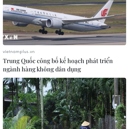
Quốc đe dọa sức khỏe cộng đồng
27/07/2026 23:07
Số ca nhiễm virus Tây sông Nile gia
tăng khắp châu Âu
vietnamplus.vn
26/07/2026 09:18
Trung Quốc công bố kế hoạch phát triển
ngành hàng không dân dụng
Số ca mắc sởi tại Mỹ lập đỉnh 30 năm
do tỷ lệ tiêm chủng giảm
24/07/2026 23:59
Mỹ điều tra một đợt bùng phát bệnh
tả do ký sinh trùng cyclospora