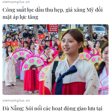
vietnamplus.vn
Theo số liệu của Bộ Y tế Ấn Độ, trong 24 giờ qua có
Công suất lọc dầu thu hẹp, giá xăng Mỹ đối
thêm 21.411 ca mới, nâng tổng số ca mắc COVID-19 từ
mặt áp lực tăng
đầu dịch lên 43.868.476 ca; số ca đang dương tính hiện
là 150.100 ca.
vietnamplus.vn
Đà Nẵng: Sôi nổi các hoạt động giao lưu tại