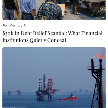
JG Wentworth
$30k In Debt Relief Scandal: What Financial
Institutions Quietly Conceal
Người dân đeo khẩu trang phòng dịch COVID-19 tại Moskva,
Nga. (Ảnh: AFP/TTXVN)
Ngày 24/7, Cơ quan điều phối Liên bang về
ngăn ngừa lây nhiễm mới cho hay số ca nhiễm
virus SARS-CoV-2 ở Nga trong 24 giờ qua đã