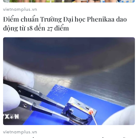
vietnamplus.vn
Điểm chuẩn Trường Đại học Phenikaa dao
Phía Nam châu Phi tăng cường phối
động từ 18 đến 27 điểm
hợp ngăn chặn dịch Ebola
19/07/2026 01:03
Điều gì tạo nên niềm tin khi lựa chọn
dinh dưỡng đầu đời cho trẻ?
18/07/2026 01:00
Phân bổ ngân sách chăm sóc sức
khỏe và dân số: Ưu tiên các địa bàn
khó khăn
vietnamplus.vn
17/07/2026 22:30