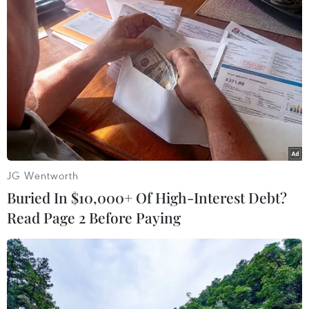
Theo dõi VietnamPlus
TIN LIÊN QUAN
JG Wentworth
Buried In $10,000+ Of High-Interest Debt?
Read Page 2 Before Paying