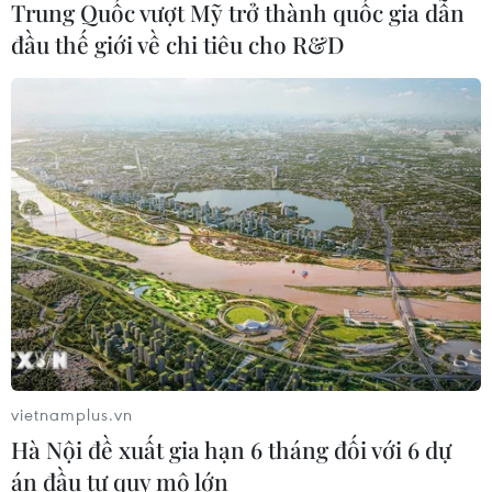
Trung Quốc vượt Mỹ trở thành quốc gia dẫn
đầu thế giới về chi tiêu cho R&D
Đà Nẵng tổ chức Lễ hội Sâm Ngọc
Linh 2026: Cam kết 100% sâm thật
17/07/2026 06:09
Tìm ra cơ chế gây bệnh ung thư
xương hiếm gặp
17/07/2026 01:05
Xem thêm
vietnamplus.vn
Hà Nội đề xuất gia hạn 6 tháng đối với 6 dự
án đầu tư quy mô lớn