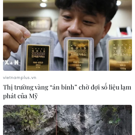
sau 6 ca tử vong liên tiếp
28/07/2026 01:50
Nắng nóng khốc liệt tại Mỹ và Hàn
Quốc đe dọa sức khỏe cộng đồng
27/07/2026 23:07
vietnamplus.vn
Số ca nhiễm virus Tây sông Nile gia
Thị trường vàng “án binh” chờ đợi số liệu lạm
tăng khắp châu Âu
phát của Mỹ
26/07/2026 09:18
Số ca mắc sởi tại Mỹ lập đỉnh 30 năm
do tỷ lệ tiêm chủng giảm