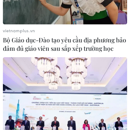
vietnamplus.vn
Bộ Giáo dục-Đào tạo yêu cầu địa phương bảo
đảm đủ giáo viên sau sắp xếp trường học
Hàn Quốc đã phát hiện thêm một ổ dịch
cúm gia cầm H5N8
06/06/2017 08:16
Ngày 6/6, cơ quan chức năng Hàn Quốc xác nhận
phát hiện thêm ổ dịch cúm gia cầm chủng virus H5N8
tại một trang trại gà ở thành phố Paju thuộc tỉnh
Gyeonggi.