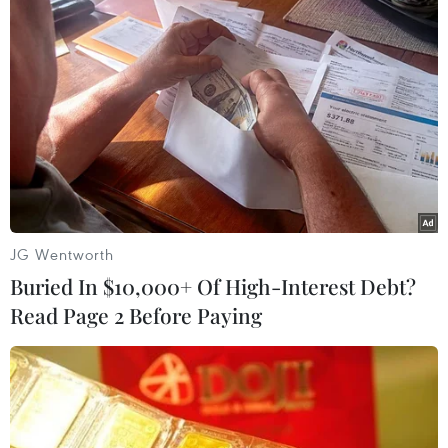
02/02/2017 03:43
Cơ quan liên bang về an toàn thực phẩm của Bỉ thông
báo tối 1/2 đã phát hiện virus cúm gia cầm H5N8 tại
một trang trại chăn nuôi gia đình ở tỉnh Lebbeke, phía
Đông Flanders, Tây Bắc nước Bỉ.
JG Wentworth
Buried In $10,000+ Of High-Interest Debt?
Read Page 2 Before Paying