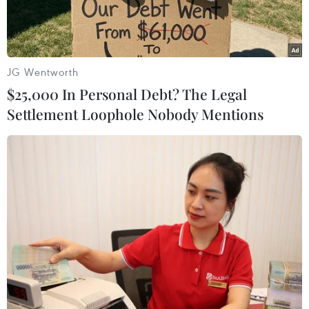
JG Wentworth
$25,000 In Personal Debt? The Legal
Settlement Loophole Nobody Mentions
(Nguồn: ebene-magazine.com)
Ngày 20/2, Nga thông báo ghi nhận trường hợp
đầu tiên lây nhiễm virus cúm gia cầm H5N8 ở
người và đã thông báo điều này với Tổ chức Y tế
Thế giới (WHO).