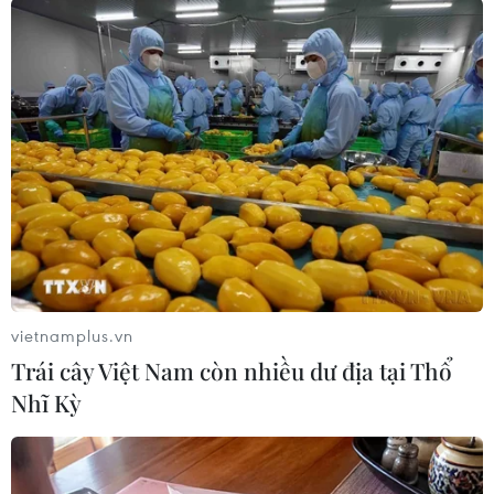
TIN LIÊN QUAN
vietnamplus.vn
Trái cây Việt Nam còn nhiều dư địa tại Thổ
Nhĩ Kỳ
Bỉ phát hiện virus cúm gia cầm H5N8 tại
vùng Tây Bắc