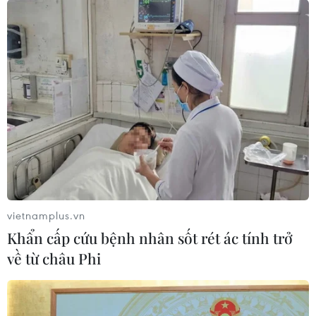
vietnamplus.vn
Khẩn cấp cứu bệnh nhân sốt rét ác tính trở
về từ châu Phi