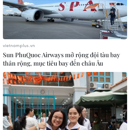
vietnamplus.vn
Sun PhuQuoc Airways mở rộng đội tàu bay
thân rộng, mục tiêu bay đến châu Âu
TIN CÙNG CHUYÊN MỤC
Dogo Onsen - suối nước nóng hơn
3.000 năm tuổi và những giá trị sức