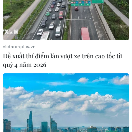
Sản phụ ở Australia sinh 4 bé gái
cùng trứng theo cách hoàn toàn tự
nhiên
vietnamplus.vn
22/07/2026 06:38
Đề xuất thí điểm làn vượt xe trên cao tốc từ
quý 4 năm 2026
Thành phố Hồ Chí Minh: 5 người tử
vong vì bệnh dại trong 6 tháng đầu
năm
20/07/2026 05:41
Vụ ngạt khí tại trang trại heo
ở Thanh Hóa: 5 người tử vong, nhiều
nạn nhân cấp cứu