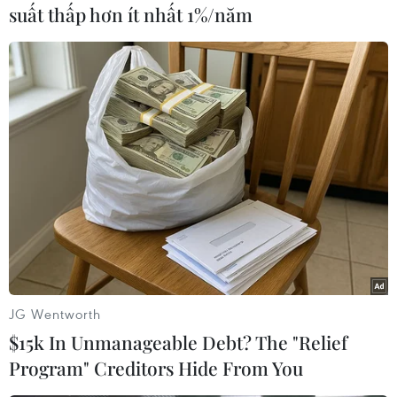
suất thấp hơn ít nhất 1%/năm
#virus H5N8
#WHO
#cúm gia cầm
#Rossiya 24
#Rospotrebnadzor
Nga
JG Wentworth
Theo dõi VietnamPlus
$15k In Unmanageable Debt? The "Relief
Program" Creditors Hide From You