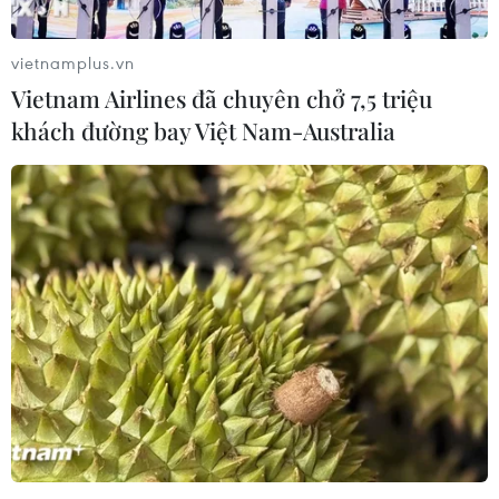
vietnamplus.vn
Vietnam Airlines đã chuyên chở 7,5 triệu
khách đường bay Việt Nam-Australia
Anh phát hiện ổ dịch cúm gia cầm H5N8
tại một trang trại gà tây
29/11/2020 13:19
Chính phủ Anh ngày 29/11 thông báo đã phát hiện ổ