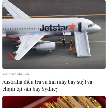
vietnamplus.vn
Australia điều tra vụ hai máy bay suýt va
chạm tại sân bay Sydney