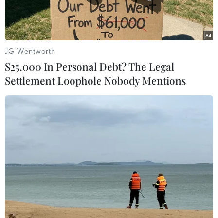
JG Wentworth
$25,000 In Personal Debt? The Legal
Settlement Loophole Nobody Mentions
Tiêm vaccine ngừa COVID-19. (Nguồn: TTXVN)
Theo bản tin của Bộ Y tế, tính từ 16h ngày 13/5
đến 16h ngày 14/5, trên Hệ thống Quốc gia quản
lý ca bệnh COVID-19 ghi nhận 1.895 ca nhiễm
mới (giảm 331 ca so với ngày trước đó) tại 46
tỉnh, thành phố (có 1.585 ca trong cộng đồng).