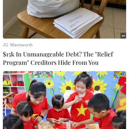
Công điện số 416/CĐ-TTg ngày 13/5/2022 của Thủ
tướng Chính phủ về việc tạm dừng yêu cầu phải
xét nghiệm virus SARS-CoV-2 trước khi nhập
cảnh vào Việt Nam từ 0h ngày 15/5/2022.
JG Wentworth
Tiếp tục tăng cường giám sát trường hợp viêm
$15k In Unmanageable Debt? The "Relief
gan cấp tính không rõ nguyên nhân, trong đó
Program" Creditors Hide From You
thực hiện tốt việc khám, sàng lọc phát hiện sớm
các trường hợp nhiễm vi rút viêm gan để điều
trị, quản lý kịp thời hạn chế biến chứng. Chỉ
đạo, hướng dẫn các đơn vị y tế trên địa bàn
thực hiện tốt các hướng dẫn chuyên môn của Bộ
Y tế trong việc dự phòng, chẩn đoán, điều trị và
chăm sóc bệnh nhân viêm gan virus.
Tiếp tục chủ động bám sát diễn biến tình hình