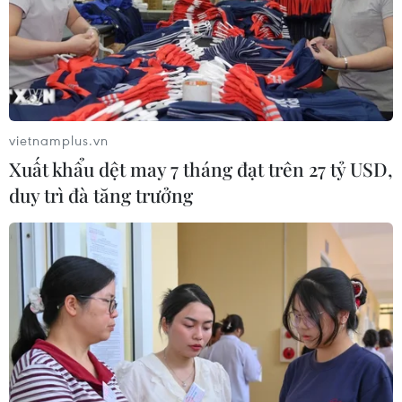
Một số quận, huyện của Hà Nội ghi nhận nhiều bệnh
nhân trong ngày như: Hà Đông (105); Đông Anh (91);
Long Biên (41); Thanh Xuân (29); Nam Từ Liêm (29).
vietnamplus.vn
Xuất khẩu dệt may 7 tháng đạt trên 27 tỷ USD,
duy trì đà tăng trưởng