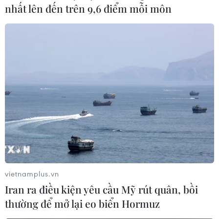
nhất lên đến trên 9,6 điểm mỗi môn
Tuyên Quang
Thái Bình
Thái Nguyên
Vĩnh Long
Vĩnh Phúc
Hậu Giang
Điện Biên
Theo dõi VietnamPlus
TIN LIÊN QUAN
vietnamplus.vn
Iran ra điều kiện yêu cầu Mỹ rút quân, bồi
thường để mở lại eo biển Hormuz