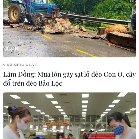
Đông Anh (38); Long Biên (37); Nam Từ Liêm (36).
vietnamplus.vn
Lâm Đồng: Mưa lớn gây sạt lở đèo Con Ó, cây
đổ trên đèo Bảo Lộc
Ngày 12/5: Thành phố Hà Nội ghi nhận 509
trường hợp mắc COVID-19
12/05/2022 10:39