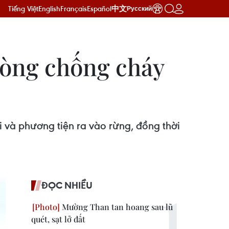
Tiếng Việt
English
Français
Español
中文
Русский
hòng chống cháy
và phương tiện ra vào rừng, đồng thời
ĐỌC NHIỀU
Mường Than tan hoang sau lũ
quét, sạt lở đất