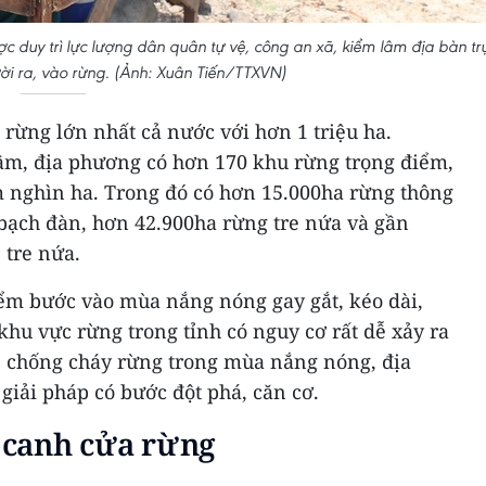
c duy trì lực lượng dân quân tự vệ, công an xã, kiểm lâm địa bàn tr
ời ra, vào rừng. (Ảnh: Xuân Tiến/TTXVN)
 rừng lớn nhất cả nước với hơn 1 triệu ha.
âm, địa phương có hơn 170 khu rừng trọng điểm,
m nghìn ha. Trong đó có hơn 15.000ha rừng thông
bạch đàn, hơn 42.900ha rừng tre nứa và gần
 tre nứa.
ểm bước vào mùa nắng nóng gay gắt, kéo dài,
 khu vực rừng trong tỉnh có nguy cơ rất dễ xảy ra
 chống cháy rừng trong mùa nắng nóng, địa
giải pháp có bước đột phá, căn cơ.
t canh cửa rừng