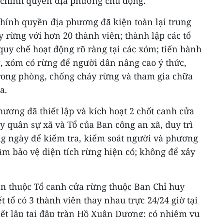
 chính quyền địa phương chủ động.
ính quyền địa phương đã kiện toàn lại trung
 rừng với hơn 20 thành viên; thành lập các tổ
uy chế hoạt động rõ ràng tại các xóm; tiến hành
g, xóm có rừng để người dân nâng cao ý thức,
rong phòng, chống cháy rừng và tham gia chữa
a.
hương đã thiết lập và kích hoạt 2 chốt canh cửa
 quân sự xã và Tổ của Ban công an xã, duy trì
ng ngày để kiểm tra, kiểm soát người và phương
tâm bảo vệ diện tích rừng hiện có; không để xảy
n thuộc Tổ canh cửa rừng thuộc Ban Chỉ huy
 tổ có 3 thành viên thay nhau trực 24/24 giờ tại
iết lập tại đập tràn Hồ Xuân Dương; có nhiệm vụ