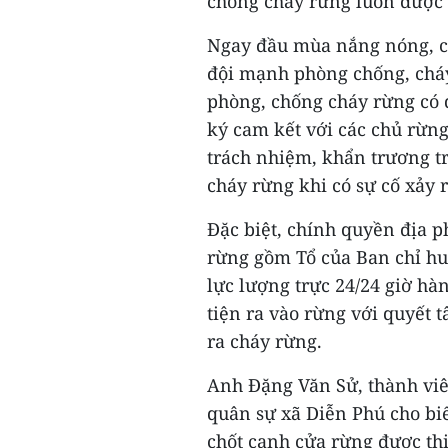
chống cháy rừng luôn được
Ngay đầu mùa nắng nóng, ch
đội mạnh phòng chống, cháy
phòng, chống cháy rừng có q
ký cam kết với các chủ rừn
trách nhiệm, khẩn trương t
cháy rừng khi có sự cố xảy r
Đặc biệt, chính quyền địa p
rừng gồm Tổ của Ban chỉ huy
lực lượng trực 24/24 giờ hà
tiện ra vào rừng với quyết 
ra cháy rừng.
Anh Đặng Văn Sử, thành viê
quân sự xã Diễn Phú cho biết
chốt canh cửa rừng được th