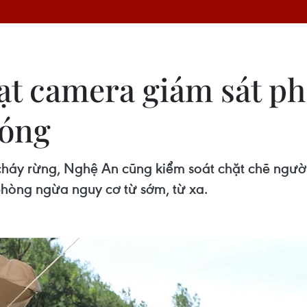
ạt camera giám sát p
nóng
áy rừng, Nghệ An cũng kiểm soát chặt chẽ người 
phòng ngừa nguy cơ từ sớm, từ xa.