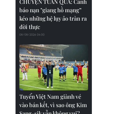
CHUYỆN TUẦN QUA: Cảnh
báo nạn "giang hồ mạng”
kéo những hệ lụy ảo tràn ra
đời thực
08/08/2026 04:00
Tuyển Việt Nam giành vé
vào bán kết, vì sao ông Kim
Sang-sik vẫn không vui?