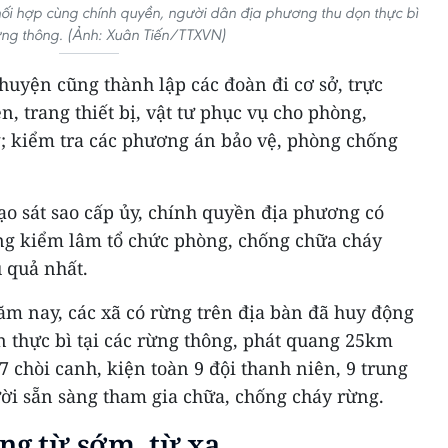
ối hợp cùng chính quyền, người dân địa phương thu dọn thực bì
ừng thông. (Ảnh: Xuân Tiến/TTXVN)
uyện cũng thành lập các đoàn đi cơ sở, trực
n, trang thiết bị, vật tư phục vụ cho phòng,
g; kiểm tra các phương án bảo vệ, phòng chống
đạo sát sao cấp ủy, chính quyền địa phương có
ợng kiểm lâm tổ chức phòng, chống chữa cháy
u quả nhất.
 nay, các xã có rừng trên địa bàn đã huy động
n thực bì tại các rừng thông, phát quang 25km
7 chòi canh, kiện toàn 9 đội thanh niên, 9 trung
ời sẵn sàng tham gia chữa, chống cháy rừng.
ng từ sớm, từ xa