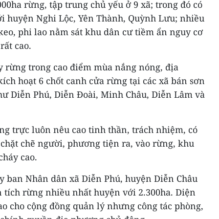
0ha rừng, tập trung chủ yếu ở 9 xã; trong đó có
với huyện Nghi Lộc, Yên Thành, Quỳnh Lưu; nhiều
keo, phi lao nằm sát khu dân cư tiềm ẩn nguy cơ
rất cao.
y rừng trong cao điểm mùa nắng nóng, địa
kích hoạt 6 chốt canh cửa rừng tại các xã bán sơn
như Diễn Phú, Diễn Đoài, Minh Châu, Diễn Lâm và
ợng trực luôn nêu cao tinh thần, trách nhiệm, có
chặt chẽ người, phương tiện ra, vào rừng, khu
cháy cao.
Ủy ban Nhân dân xã Diễn Phú, huyện Diễn Châu
n tích rừng nhiều nhất huyện với 2.300ha. Diện
iao cho cộng đồng quản lý nhưng công tác phòng,