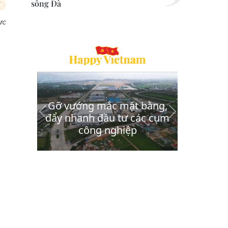
sông Đà
ực