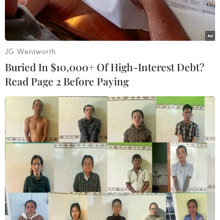
2023.
JG Wentworth
Buried In $10,000+ Of High-Interest Debt?
Read Page 2 Before Paying
Bước sang năm 2023, những chính sách tác động lên thu nhập
là mối quan tâm và kỳ vọng hàng đầu của người lao động.
(Ảnh minh hoạ: PV/Vietnam+)
Tiền lương của người lao động trong năm 2022
vẫn bị ảnh hưởng bởi giai đoạn phục hồi sau đại