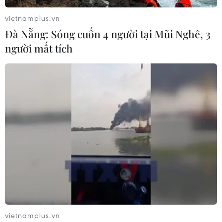
vietnamplus.vn
Đà Nẵng: Sóng cuốn 4 người tại Mũi Nghê, 3
người mất tích
TIN CÙNG CHUYÊN MỤC
Xe tải va chạm xe máy tại Đắk Lắk
làm hai người thương vong
08/08/2026 14:58
vietnamplus.vn