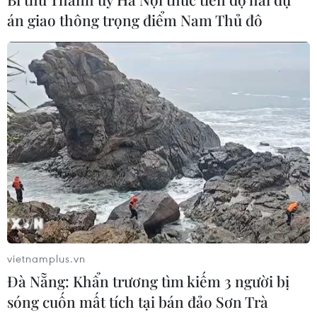
án giao thông trọng điểm Nam Thủ đô
Chuyển mạnh sang ngăn chặn,
phòng ngừa từ sớm, từ xa thông tin
xấu độc trên mạng
08/08/2026 05:35
Xem thêm
CƠ QUAN CHỦ QUẢN: THÔNG TẤN XÃ VIỆT NAM
vietnamplus.vn
Đà Nẵng: Khẩn trương tìm kiếm 3 người bị
Tổng Biên tập: TRẦN TIẾN DUẨN
sóng cuốn mất tích tại bán đảo Sơn Trà
Phó Tổng Biên tập: NGUYỄN THỊ TÁM, KHÚC THANH