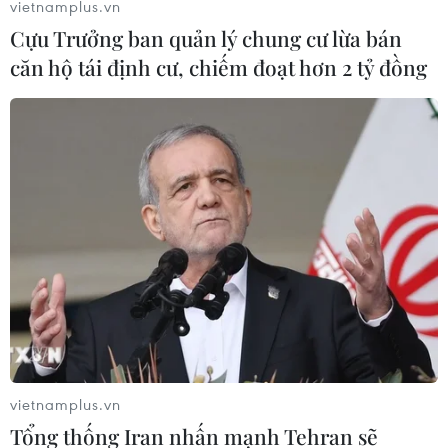
vietnamplus.vn
Cựu Trưởng ban quản lý chung cư lừa bán
căn hộ tái định cư, chiếm đoạt hơn 2 tỷ đồng
Hà Nội: Gần 2.000 việc làm bán thời gian
dành cho lao động dịp Tết
04/01/2023 12:35
Tại phiên giao dịch việc làm của Hà Nội với chuyên đề
"Việc làm bán thời gian" có gần 2.000 chỉ tiêu dành cho
người lao động tại thời điểm Tết Nguyên đán Quý Mão
2023.
vietnamplus.vn
Tổng thống Iran nhấn mạnh Tehran sẽ