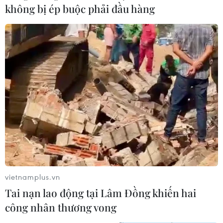
không bị ép buộc phải đầu hàng
Nghiên cứu dùng kinh phí công đoàn hỗ
trợ người lao động mất việc làm
12/01/2023 14:03
Thủ tướng đề nghị Tổng Liên đoàn Lao động sớm
nghiên cứu sử dụng nguồn kinh phí công đoàn để hỗ trợ
đoàn viên, người lao động bị mất việc làm, đặc biệt là
vietnamplus.vn
người lao động có hoàn cảnh khó khăn.
Tai nạn lao động tại Lâm Đồng khiến hai
công nhân thương vong