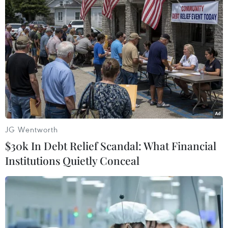
an toàn từ doanh nghiệp, sự nghiệp vẫn ổn định
khi có các yếu tố rủi ro bất ngờ xảy ra" và "kỳ
vọng văn hóa doanh nghiệp thay đổi, với môi
trường cởi mở và thẳng thắn chia sẻ thông tin."
Có thể thấy, ngoài tăng lương, sự an toàn và ổn
định nghề nghiệp cũng là một trong những kỳ
vọng, mong muốn của người lao động dành cho
các doanh nghiệp trong năm 2023.
JG Wentworth
Theo dự báo của các chuyên gia Navigos Group,
$30k In Debt Relief Scandal: What Financial
thị trường thế giới năm 2023 còn tiềm ẩn những
Institutions Quietly Conceal
nhân tố bất lợi nhưng sẽ có khả năng có thể sẽ
phục hồi trở lại từ giữa năm 2023. Điều đó cũng
đồng nghĩa với việc mở ra những triển vọng cho
Việt Nam trong năm tới.