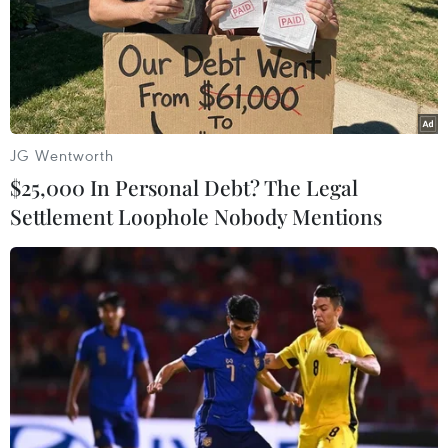
JG Wentworth
$25,000 In Personal Debt? The Legal
Settlement Loophole Nobody Mentions
#tiền lương
#phúc lợi
#Navigos Group
#việc làm
Theo dõi VietnamPlus