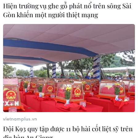
Hiện trường vụ ghe gỗ phát nổ trên sông Sài
Gòn khiến một người thiệt mạng
Chuyển Bộ Công an thông tin 7 cá
nhân bán vàng không rõ nguồn gốc
08/08/2026 14:37
Olympic Trí tuệ nhân
tạo quốc tế 2026: 7/8 học sinh Việt
Nam đoạt huy chương
08/08/2026 14:24
Áp thấp nhiệt đới đã suy yếu thành
một vùng áp thấp
vietnamplus.vn
08/08/2026 14:19
Đội K93 quy tập được 11 bộ hài cốt liệt sỹ trên
địa bàn An Giang