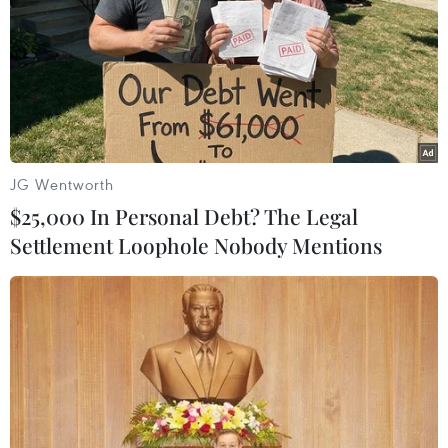
JG Wentworth
$25,000 In Personal Debt? The Legal
Settlement Loophole Nobody Mentions
Chloe Moretz – biểu tượng mới của làng
thời trang thế giới
19/01/2015 02:29
Sở hữu vẻ đẹp ngây thơ, quyến rũ, nữ diễn viên trẻ