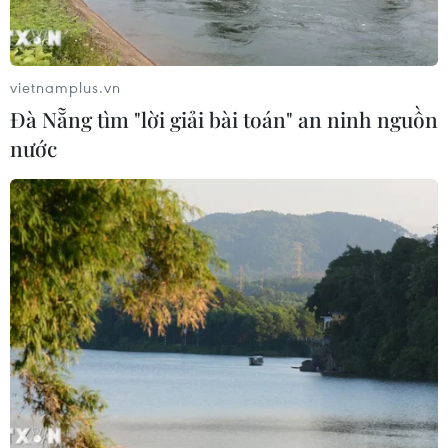
Các nhà thiết kế Việt kể câu chuyện
về di sản Áo dài qua triển lãm đặc
biệt
vietnamplus.vn
27/05/2026 01:03
Đà Nẵng tìm "lời giải bài toán" an ninh nguồn
nước
Siêu mẫu Võ Hoàng Yến thần
thái "ngút ngàn" sau thời gian "ở ẩn"
26/05/2026 07:04
Dàn Hoa hậu "thị phạm" tại
casting Tuần lễ thời trang Quốc tế
Việt Nam 2026
25/05/2026 07:02