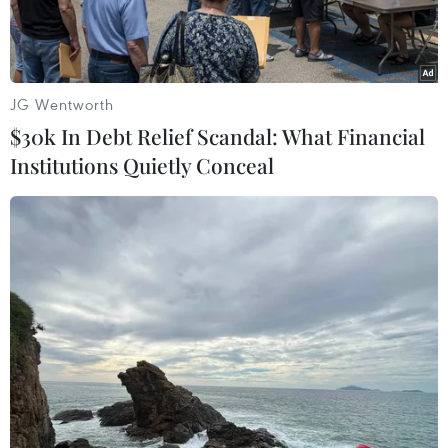
JG Wentworth
$30k In Debt Relief Scandal: What Financial
Institutions Quietly Conceal
Người tiêu dùng đang gây sức ép ngày càng lớn
với thương hiệu đồ lót danh tiếng nhất thế giới
Victoria’s Secret, nhằm buộc hãng này cung cấp
các mẫu đồ lót với kích cỡ lớn.
Trong những tuần gần đây, hàng ngàn người đã
ký bản kiến nghị gửi tới Victoria’s Secret để