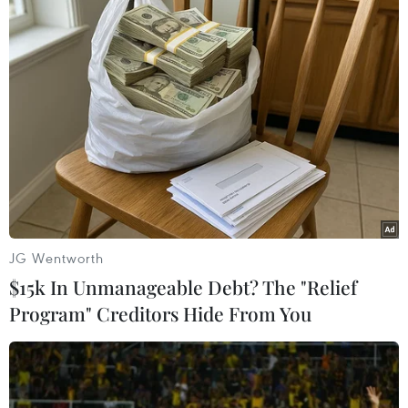
“Victoria’s Secret nên xem xét tới lợi ích của họ
khi thực hiện quyết định này,” bản kiến nghị
viết. “Có tới hơn 100 triệu phụ nữ có thân hình
quá cỡ tại Mỹ, và chúng tôi đã dành tới hơn 17,5
tỷ USD để mua quần áo cỡ lớn trong năm
ngoái”./.
(Vietnam+)
JG Wentworth
$15k In Unmanageable Debt? The "Relief
Program" Creditors Hide From You