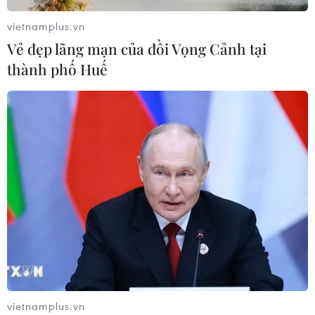
Xem thêm
vietnamplus.vn
Vẻ đẹp lãng mạn của đồi Vọng Cảnh tại
thành phố Huế
CƠ QUAN CHỦ QUẢN: THÔNG TẤN XÃ VIỆT NAM
Tổng Biên tập: TRẦN TIẾN DUẨN
Phó Tổng Biên tập: NGUYỄN THỊ TÁM, KHÚC THANH
THỦY
Sở hữu trí tuệ
Quy định sử dụng
RSS
Hỗ trợ
Ngôn ngữ
TTXVN
Dịch vụ tin
Quảng cáo
vietnamplus.vn