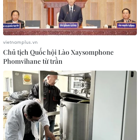
Chloe Moretz không chỉ nổi tiếng với những vai diễn ấn
tượng mà còn là một vị "đại sứ" thời trang mới rất được
ái mộ.
vietnamplus.vn
Chủ tịch Quốc hội Lào Xaysomphone
Phomvihane từ trần
Mãn nhãn với màn trang phục