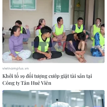
19/06/2026 04:22
Các nhà thiết kế "nhá hàng" trước giờ
G tuần lễ thời trang quốc tế
18/06/2026 05:10
Adidas gặp sự cố hy hữu vì sức hút
của dàn sao tuyển Đức
17/06/2026 12:51
vietnamplus.vn
Khởi tố 19 đối tượng cướp giật tài sản tại
Công ty Tân Huê Viên
Hé lộ trải nghiệm thị giác khác biệt
của Tuần lễ Thời trang quốc tế Việt
Nam
16/06/2026 07:15