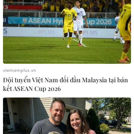
#Doutzen Kroes
#Lily AldridgeThời trang
#Người mẫu
#Victoria’s Secret
#Đồ lót
#Chiến dịch quảng cáo
#Quần áo
#Thẻ tín dụng
vietnamplus.vn
Đội tuyển Việt Nam đối đầu Malaysia tại bán
Theo dõi VietnamPlus
kết ASEAN Cup 2026
TIN LIÊN QUAN