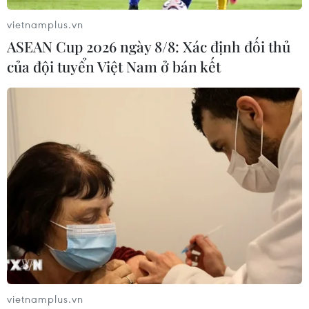
vietnamplus.vn
ASEAN Cup 2026 ngày 8/8: Xác định đối thủ
của đội tuyển Việt Nam ở bán kết
11 hình thể chuẩn mực của phụ nữ thế giới
trong 3000 năm qua
31/01/2015 01:57
Hình mẫu về cái đẹp đã thay đổi rất nhiều qua từng
thời kỳ trong suốt 3.000 năm qua , và không một chuẩn
mực nào tồn tại mãi với thời gian.
vietnamplus.vn