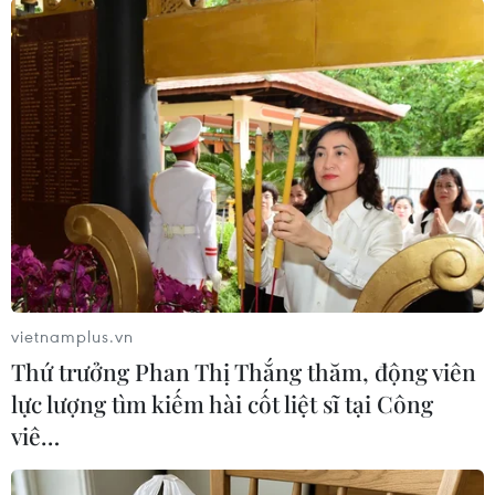
hình hoàn hảo).
Câu khẩu hiệu trên thực chất là một cách chơi
chữ với thương hiệu áo lót “Body by Victoria”,
nhưng cách thức thể hiện của chiến dịch đã
khiến nhiều người cảm thấy bị xúc phạm. Cuối
cùng, Victoria’s Secret đã phải từ bỏ chiến dịch
và thay đổi khẩu hiệu thành “A Body For Every
Body.”
Một kiến nghị được đăng gần đây trên trang
Change.org đã kêu gọi việc sử dụng những
vietnamplus.vn
người mẫu có thân hình tròn trịa hơn, cho rằng
Thứ trưởng Phan Thị Thắng thăm, động viên
buổi biểu diễn hàng năm của hãng này đã đưa
lực lượng tìm kiếm hài cốt liệt sĩ tại Công
ra những kỳ vọng thiếu thực tế đối với một
viê…
người phụ nữ bình thường.