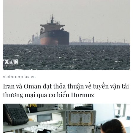
FAHASA Tân Đông Hiệp:
Điểm hẹn văn hóa mới cho mùa Hè
2026
31/05/2026 04:38
'Thực đơn' sách phong phú cho độc
giả nhỏ tuổi nhân Ngày Quốc tế
Thiếu nhi 1/6
vietnamplus.vn
31/05/2026 01:12
Iran và Oman đạt thỏa thuận về tuyến vận tải
thương mại qua eo biển Hormuz
Xem thêm