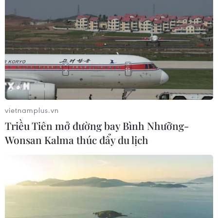
vietnamplus.vn
Triều Tiên mở đường bay Bình Nhưỡng-
Wonsan Kalma thúc đẩy du lịch
Phong Việt: Những nỗi niềm về tình yêu và
cuộc sống trong tập thơ mới
23/12/2020 11:20
Đúng hẹn với độc giả, năm nay nhà thơ Phong Việt lại