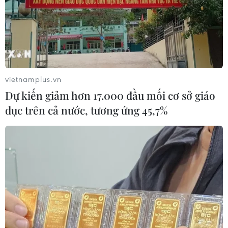
vietnamplus.vn
Dự kiến giảm hơn 17.000 đầu mối cơ sở giáo
dục trên cả nước, tương ứng 45,7%
#Nguyễn Phong Việt
#Đặng Hồng Quân
#Nhã Nam
#Nhà xuất bản Thế giới
#văn học thiếu nhi
Theo dõi VietnamPlus