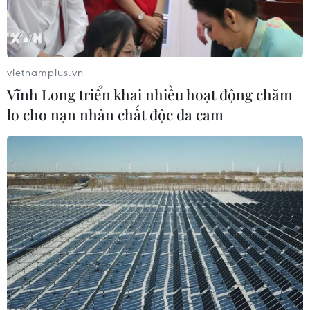
vietnamplus.vn
Vĩnh Long triển khai nhiều hoạt động chăm
lo cho nạn nhân chất độc da cam
Tập thơ gồm 30 bài thơ song ngữ Việt-Anh. (Ảnh: Mai
Liên/Vietnam+)
Trong đợt cao điểm của dịch COVID-19 tại
Thành phố Hồ Chí Minh, nhà thơ Nguyễn Phong