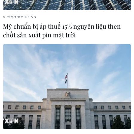
Việt đã hoàn thành tập thơ song ngữ Việt-Anh
dành cho thiếu nhi với tựa đề
“Những chiếc ghế
vietnamplus.vn
trong căn bếp nhỏ”
(The chairs in the small
Mỹ chuẩn bị áp thuế 15% nguyên liệu then
kitchen).
chốt sản xuất pin mặt trời
Cuốn sách gồm 30 bài thơ ngắn gọn, dễ thương,
do họa sỹ Đặng Hồng Quân (tác giả 2 tập sách
"
Lê la quà vặt
") vẽ minh họa, phần tiếng Anh do
dịch giả Rosy Trần thực hiện.
"Như những đóa hoa nhỏ
Nở ra cho đời vui
Con sinh ra là để
Tim ba mẹ mỉm cười!"
(Bài thơ
“Con sinh ra là để…”
)
Tập thơ như một lời thủ thỉ nhẹ nhàng mà lại