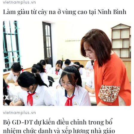
vietnamplus.vn
Làm giàu từ cây na ở vùng cao tại Ninh Bình
‘Hẹn hò với Paris’ và giấc mơ thời thơ bé
của Trương Anh Ngọc
07/08/2018 07:25
Mỗi địa danh anh viết đều có cả những câu chuyện của
quá khứ, tầng sâu văn hóa suốt chiều dài lịch sử và
gương mặt của hiện tại với những thông tin, dữ liệu
được cập nhật.
vietnamplus.vn
Bộ GD-ĐT dự kiến điều chỉnh trong bổ
nhiệm chức danh và xếp lương nhà giáo