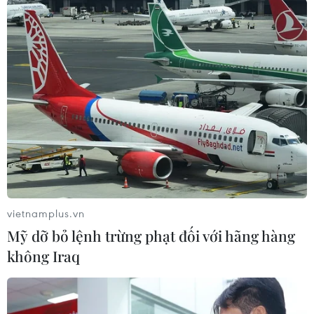
Tranh minh họa dễ thương do họa sỹ Đặng Hồng Quân thực
hiện. (Ảnh: PV/Vietnam+)
Đây là tập thơ song ngữ thứ 2 của nhà thơ
Phong Việt, sau
“Xin chào những buổi sáng”
(2018). Con trai anh là cảm hứng và động lực
vietnamplus.vn
cho những tập thơ này. Nhà thơ Nguyễn Phong
Mỹ dỡ bỏ lệnh trừng phạt đối với hãng hàng
Việt chăm sóc con, chơi cùng con mỗi ngày nên
không Iraq
anh dễ dàng tiếp nhận những câu chuyện trẻ
thơ, từ bữa trưa ở trường, những trò chơi, khi
mẹ ốm, lúc con bị phạt, đến cơn ác mộng, nỗi sợ