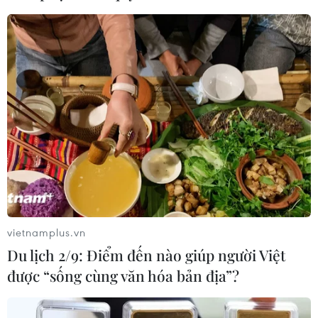
vietnamplus.vn
Du lịch 2/9: Điểm đến nào giúp người Việt
TIN CÙNG CHUYÊN MỤC
được “sống cùng văn hóa bản địa”?
Giới thiệu Bộ sách Tuyển tập các tác
phẩm chọn lọc của Tổng Tư lệnh