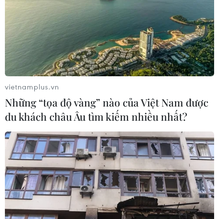
ra mắt tập thơ mới vào dịp cuối năm như để lắng đọng
cảm xúc và nhìn lại chặng đường đã qua của bản thân
mình.
vietnamplus.vn
Những “tọa độ vàng” nào của Việt Nam được
du khách châu Âu tìm kiếm nhiều nhất?