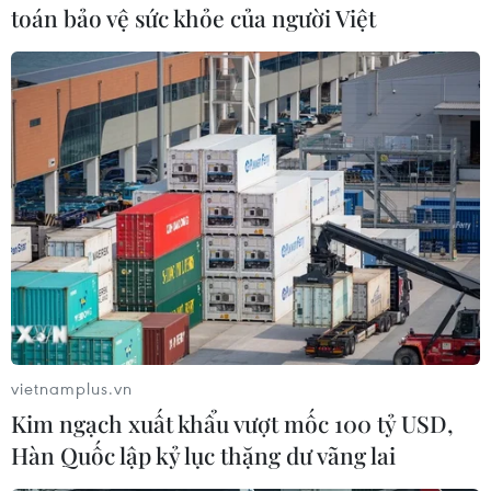
luôn là một điều cực kỳ ý nghĩa và cũng rất khó.
toán bảo vệ sức khỏe của người Việt
“Viết cho người lớn, tôi có thể dùng trải nghiệm
của mình, có thể dùng sự thấu hiểu, quan sát
của tôi, thậm chí là những ẩn dụ mà tôi mong
muốn được chia sẻ với mọi người thông qua câu
chữ. Nhưng viết cho thiếu nhi tôi gạt bỏ hoàn
toàn, tôi không thể sâu sắc hay quá tinh tế. Tôi
viết cho thiếu nhi bằng góc nhìn của cậu con
trai 8 tuổi của mình,” anh tâm sự.
vietnamplus.vn
Kim ngạch xuất khẩu vượt mốc 100 tỷ USD,
Hàn Quốc lập kỷ lục thặng dư vãng lai