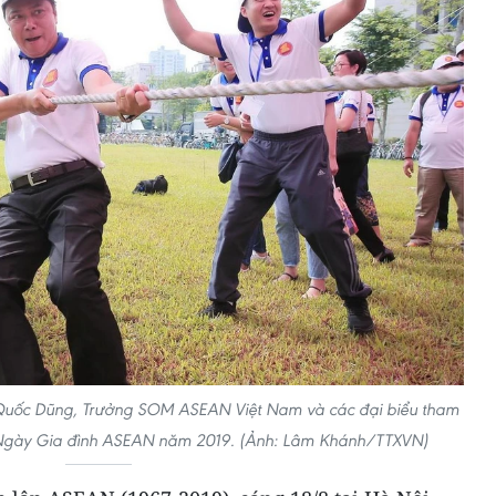
Quốc Dũng, Trưởng SOM ASEAN Việt Nam và các đại biểu tham
h Ngày Gia đình ASEAN năm 2019. (Ảnh: Lâm Khánh/TTXVN)