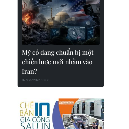
Thứ trưởng Bộ Ngoại giao Nguyễn Qu
Dũng phát biểu khai mạc Ngày Gia đ
ASEAN 2019. (Ảnh: Lâm Khánh/TTXV
Mỹ có đang chuẩn bị một
chiến lược mới nhằm vào
Iran?
07/08/2026 10:08