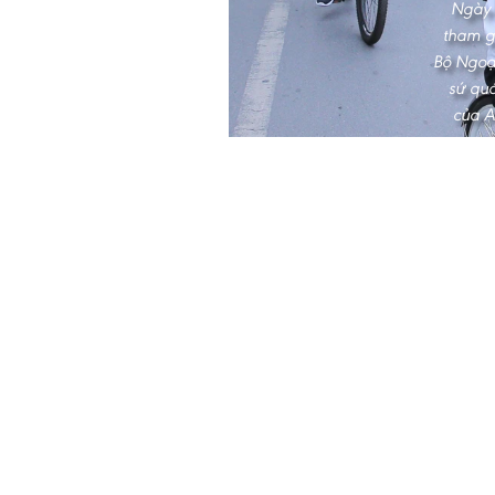
Ngày 
tham g
Bộ Ngoại
sứ qu
của 