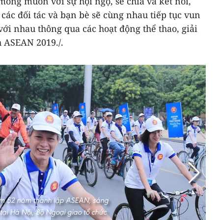
ong muốn với sự hội ngộ, sẻ chia và kết nối,
ác đối tác và bạn bè sẽ cùng nhau tiếp tục vun
với nhau thông qua các hoạt động thể thao, giải
h ASEAN 2019./.
ệm 52 năm thành lập ASEAN, sáng
 tại Hà Nội, Bộ Ngoại giao tổ chức