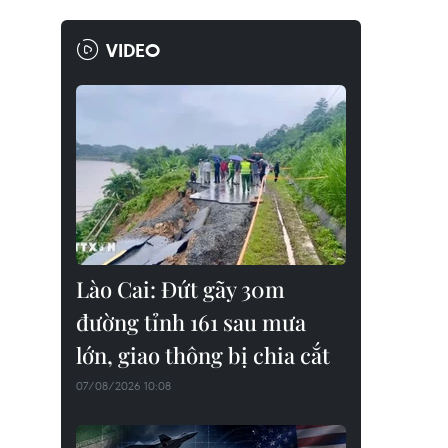
VIDEO
Lào Cai: Đứt gãy 30m
đường tỉnh 161 sau mưa
lớn, giao thông bị chia cắt
07/08/2026 10:08