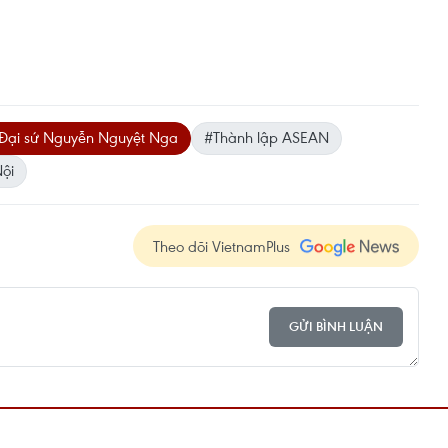
Đại sứ Nguyễn Nguyệt Nga
#Thành lập ASEAN
Nội
Theo dõi VietnamPlus
GỬI BÌNH LUẬN