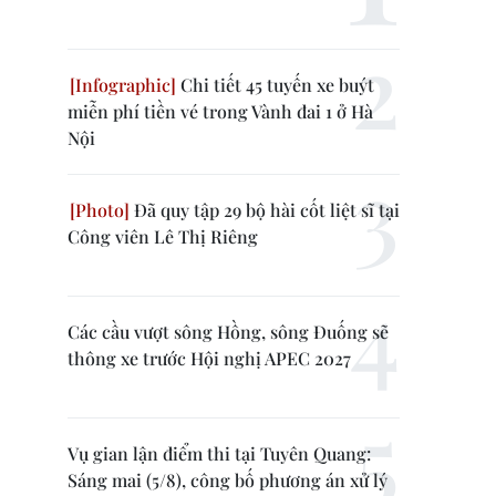
Chi tiết 45 tuyến xe buýt
miễn phí tiền vé trong Vành đai 1 ở Hà
Nội
Đã quy tập 29 bộ hài cốt liệt sĩ tại
Công viên Lê Thị Riêng
Các cầu vượt sông Hồng, sông Đuống sẽ
thông xe trước Hội nghị APEC 2027
Vụ gian lận điểm thi tại Tuyên Quang:
Sáng mai (5/8), công bố phương án xử lý