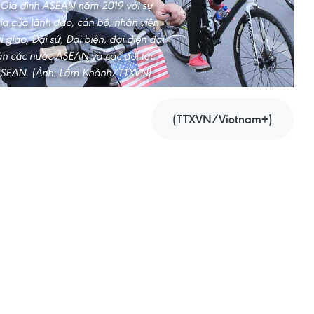
Gia đình ASEAN năm 2019 với sự
ia của lãnh đạo, cán bộ, nhân viên
 giao, Đại sứ, Đại biện, đại diện đại
án các nước ASEAN và các đối tác
ASEAN. (Ảnh: Lâm Khánh/TTXVN)
(TTXVN/Vietnam+)