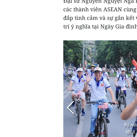
Đại sứ Nguyễn Nguyệt Nga m
các thành viên ASEAN cùng c
đắp tình cảm và sự gắn kết 
trí ý nghĩa tại Ngày Gia đìn
Kỷ ni
18/8,