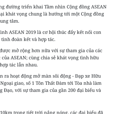
ng đường triển khai Tầm nhìn Cộng đồng ASEAN
lại khát vọng chung là hướng tới một Cộng đồng
rung tâm.
đình ASEAN 2019 là cơ hội thúc đẩy kết nối con
 tình đoàn kết và hợp tác.
được mở rộng hơn nữa với sự tham gia của các
ác của ASEAN; cùng chia sẻ khát vọng tình hữu
 hợp tác lẫn nhau.
ễn ra hoạt động mở màn sôi động - Đạp xe Hữu
 Ngoại giao, số 1 Tôn Thất Đàm tới Tòa nhà làm
ng Đạo, với sự tham gia của gần 200 đại biểu và
0km trong tiết trời nắng nóng, các đại biểu đã