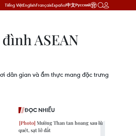
Tiếng Việt
English
Français
Español
中文
Русский
a đình ASEAN
chơi dân gian và ẩm thực mang đặc trưng
ĐỌC NHIỀU
Mường Than tan hoang sau lũ
quét, sạt lở đất