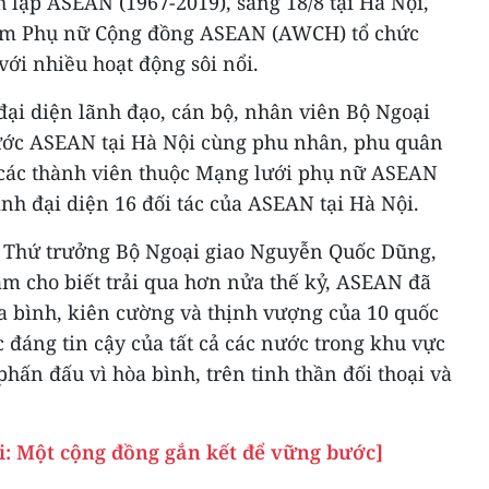
lập ASEAN (1967-2019), sáng 18/8 tại Hà Nội,
óm Phụ nữ Cộng đồng ASEAN (AWCH) tổ chức
ới nhiều hoạt động sôi nổi.
đại diện lãnh đạo, cán bộ, nhân viên Bộ Ngoại
 nước ASEAN tại Hà Nội cùng phu nhân, phu quân
; các thành viên thuộc Mạng lưới phụ nữ ASEAN
ình đại diện 16 đối tác của ASEAN tại Hà Nội.
, Thứ trưởng Bộ Ngoại giao Nguyễn Quốc Dũng,
 cho biết trải qua hơn nửa thế kỷ, ASEAN đã
a bình, kiên cường và thịnh vượng của 10 quốc
 đáng tin cậy của tất cả các nước trong khu vực
phấn đấu vì hòa bình, trên tinh thần đối thoại và
: Một cộng đồng gắn kết để vững bước]