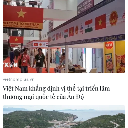
Nhiều nhân viên của Liên hợp quốc bị bắt
giữ tại Ethiopia
09/11/2021 23:27
Người phát ngôn Liên hợp quốc tại Ethiopia nêu rõ cơ
quan này đang xác minh và theo dõi những báo cáo về
các vụ bắt giữ liên quan đến các nhân viên của Liên
hợp quốc.
vietnamplus.vn
Việt Nam khẳng định vị thế tại triển lãm
thương mại quốc tế của Ấn Độ