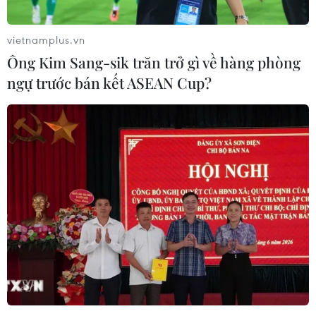
vietnamplus.vn
Ông Kim Sang-sik trăn trở gì về hàng phòng
ngự trước bán kết ASEAN Cup?
Liên hợp quốc lo ngại về cuộc xung đột tại
vùng Tigray của Ethiopia
03/11/2021 13:21
Cao ủy Nhân quyền LHQ nêu rõ, mức độ nghiêm trọng
của các hành vi bạo lực và lạm dụng tại vùng Tigray
của Ethiopia cho thấy sự cần thiết phải quy trách nhiệm