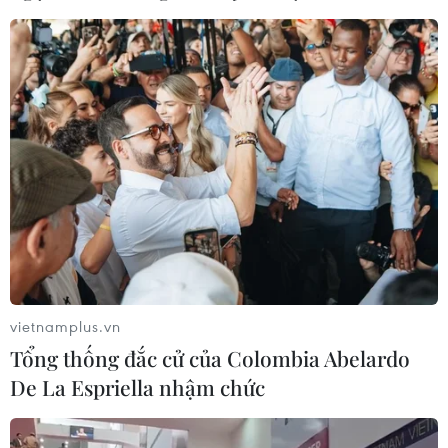
AU kêu gọi lập tức chấm dứt các hành vi thù địch, tôn
trọng đầy đủ tính mạng và tài sản của dân thường cũng
như cơ sở hạ tầng của nhà nước, trước tình trạng leo
thang bạo lực ở Ethiopia.
vietnamplus.vn
Tổng thống đắc cử của Colombia Abelardo
De La Espriella nhậm chức