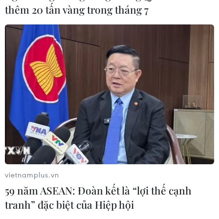
thêm 20 tấn vàng trong tháng 7
Dịch Ebola: Số ca tử vong ở châu Phi
tăng lên hơn 1.000 người
22/07/2026 22:56
Tỷ phú Bill Gates nhấn mạnh tầm
quan trọng của đầu tư vào con người
và công nghệ
22/07/2026 06:02
Xem thêm
vietnamplus.vn
59 năm ASEAN: Đoàn kết là “lợi thế cạnh
tranh” đặc biệt của Hiệp hội