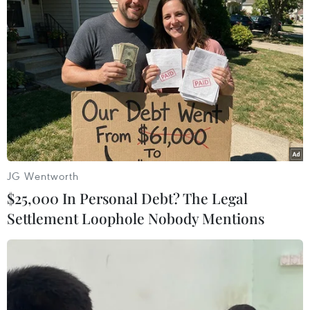
JG Wentworth
$25,000 In Personal Debt? The Legal
Settlement Loophole Nobody Mentions
# Tigray
#Ethiopia
#WFP
#Lái xe bị bắt giữ
#Liên hợp quốc
#Xung đột
Ethiopia