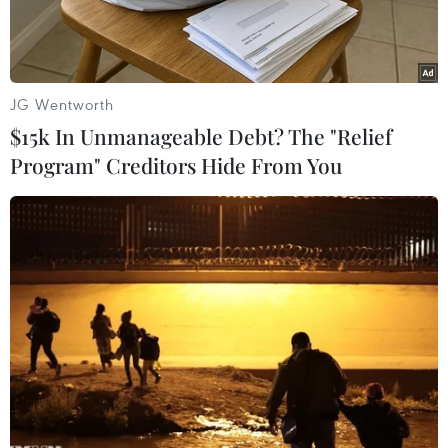
JG Wentworth
$15k In Unmanageable Debt? The "Relief
Program" Creditors Hide From You
Một nhân viên hoạt động nhân đạo cho LHQ (trái) tại trại tị nạn
Mai Aini, Ethiopia. (Ảnh: AFP/TTXVN)
Nhiều lái xe của Chương trình Lương thực Thế
giới (WFP) đã được trả tự do sau khi bị bắt giữ
tại khu vực miền Bắc đang xung đột của