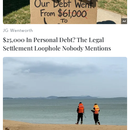
nhận là di sản văn hóa phi vậtthể đại diện của
nhân loại, Ủy ban Nhân dân tỉnh Bắc Ninh đã
quyết định tổ chứcLễ hội văn hóa truyền thống
vùng Lim năm nay trong hai ngày 25 và 26/2
JG Wentworth
(ngày12 và 13 tháng Giêng năm Canh Dần).
$25,000 In Personal Debt? The Legal
Settlement Loophole Nobody Mentions
Màn trình diễn đêm khai mạc được bắt đầu từ
20 giờ đến 21 giờ 30 phút ngày 25/2,với những
canh hát quan họ đặc sắc tại đồi Lim.
Chương trình đêm khai mạc dự kiến được
truyền hình trực tiếp trên sóng Đài truyền
hìnhViệt Nam với các khách mời là đại diện
lãnh đạo Đảng, Nhà nước, các bộ, banngành
Trung ương, khách quốc tế, các tổ chức ngoại
giao, Hội đồng di sản quốcgia, đại diện một số