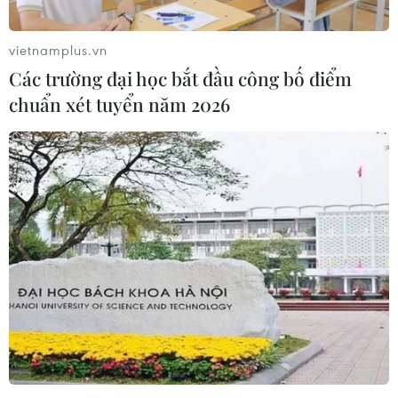
sông Hàn
07/08/2026 04:39
vietnamplus.vn
Các trường đại học bắt đầu công bố điểm
Để di sản ướp trà sen Quảng An luôn
chuẩn xét tuyển năm 2026
song hành cùng nhịp sống đương
đại
07/08/2026 03:40
Nghệ nhân Đặng Văn Hậu
thổi sức sống mới cho nghệ thuật tò
he truyền thống
07/08/2026 03:19
Nghị quyết số 80-NQ/TW: Hải Phòng
- bản sắc cửa biển và chiều sâu văn