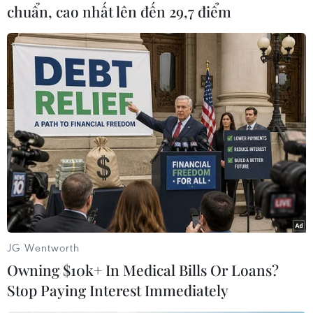
#Khai mạc
Anh
chuẩn, cao nhất lên đến 29,7 điểm
Theo dõi VietnamPlus
TIN CÙNG CHUYÊN MỤC
Hình thành ba vòng kiểm soát chặt
chẽ để nâng cao chất lượng ngành
JG Wentworth
xuất bản
Owning $10k+ In Medical Bills Or Loans?
09/08/2026 07:57
Stop Paying Interest Immediately