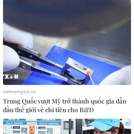
Tà áo truyền thống “đan kết” tình
hữu nghị 50 năm Việt Nam-Thái Lan
06/08/2026 07:30
Nâng cấp Quảng Ninh, Bắc Ninh:
Tạo tiền đề phát triển văn hóa du lịch
địa phương
06/08/2026 07:30
vietnamplus.vn
Trung Quốc vượt Mỹ trở thành quốc gia dẫn
Chủ tịch Quốc hội Thái Lan dự khai
đầu thế giới về chi tiêu cho R&D
mạc Triển lãm 50 năm quan hệ ngoại
giao Việt Nam-Thái Lan
06/08/2026 05:48