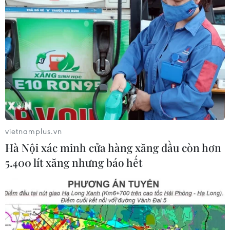
Hà Nội: 'Đánh thức' di sản văn hóa,
mở đường cho sáng tạo
06/08/2026 04:25
Xem thêm
vietnamplus.vn
Hà Nội xác minh cửa hàng xăng dầu còn hơn
5.400 lít xăng nhưng báo hết
CƠ QUAN CHỦ QUẢN: THÔNG TẤN XÃ VIỆT NAM
Tổng Biên tập: TRẦN TIẾN DUẨN
Phó Tổng Biên tập: NGUYỄN THỊ TÁM, KHÚC THANH
THỦY