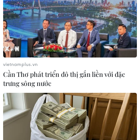
Giám qua 120 tác phẩm nghệ thuật
đa chất liệu
08/08/2026 11:27
Thánh đường Emir
Abdelkader - biểu tượng văn hóa,
tôn giáo của Constantine
vietnamplus.vn
08/08/2026 08:35
Cần Thơ phát triển đô thị gắn liền với đặc
trưng sông nước
Trưng bày sách, báo, ảnh khắc họa
chân dung người chiến sỹ Công an
Thủ đô
08/08/2026 02:52
66 đoàn võ thuật lần đầu tiên