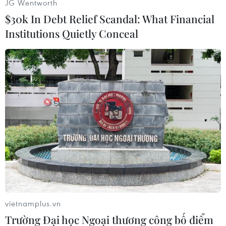
JG Wentworth
Kinh Bắc yêu ca hát và giàu lòng mến khách./.
$30k In Debt Relief Scandal: What Financial
Thu Phương (Vietnam+)
Institutions Quietly Conceal
vietnamplus.vn
#Bắc Ninh
#Dân ca
#Quan họ
#Hội Lim
Trường Đại học Ngoại thương công bố điểm