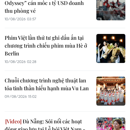
Odyssey” cán mốc 1 tỷ USD doanh
thu phòng vé
10/08/2026 03:57
Phim Việt lần thứ tư ghi dấu ấn tại
chương trình chiếu phim mùa Hè ở
Berlin
10/08/2026 02:28
Chuỗi chương trình nghệ thuật lan
tỏa tinh thần hiếu hạnh mùa Vu Lan
09/08/2026 15:02
Đà Nẵng: Sôi nổi các hoạt
động giao lưu tại Lễ hội Việt Nam -