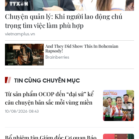
TIN CÙNG CHUYÊN MỤC
Từ sản phẩm OCOP đến “đại sứ” kể
câu chuyện bản sắc mỗi vùng miền
10/08/2026 08:43
Bổ nhiệm tân Giám đốc Cơ quan Báo