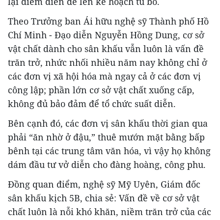
lại điểm diễn để lên kế hoạch tu bổ.
Theo Trưởng ban Ái hữu nghệ sỹ Thành phố Hồ
Chí Minh - Đạo diễn Nguyễn Hồng Dung, cơ sở
vật chất dành cho sân khấu vẫn luôn là vấn đề
trăn trở, nhức nhối nhiều năm nay không chỉ ở
các đơn vị xã hội hóa mà ngay cả ở các đơn vị
công lập; phần lớn cơ sở vật chất xuống cấp,
không đủ bảo đảm để tổ chức suất diễn.
Bên cạnh đó, các đơn vị sân khấu thời gian qua
phải “ăn nhờ ở đậu,” thuê mướn mặt bằng bấp
bênh tại các trung tâm văn hóa, vì vậy họ không
dám đầu tư vở diễn cho đàng hoàng, công phu.
Đồng quan điểm, nghệ sỹ Mỹ Uyên, Giám đốc
sân khấu kịch 5B, chia sẻ: Vấn đề về cơ sở vật
chất luôn là nỗi khó khăn, niềm trăn trở của các