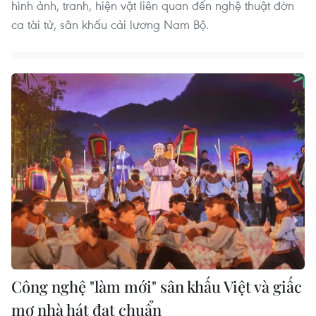
hình ảnh, tranh, hiện vật liên quan đến nghệ thuật đờn
ca tài tử, sân khấu cải lương Nam Bộ.
Công nghệ "làm mới" sân khấu Việt và giấc
mơ nhà hát đạt chuẩn