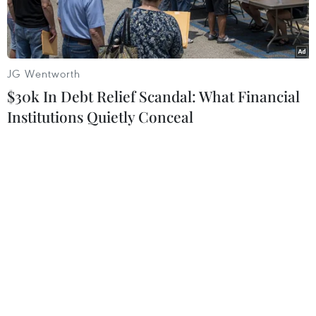
JG Wentworth
$30k In Debt Relief Scandal: What Financial
Institutions Quietly Conceal
Võ Thanh Hoàng Anh phát biểu trong lễ tốt nghiệp. (Ảnh: ĐH
RMIT)
Võ Thanh Hoàng Anh vừa tốt nghiệp thủ khoa
Khoa Khoa học, Kỹ thuật và Công nghệ, Trường
Đại học RMIT Việt Nam với điểm số tuyệt đối