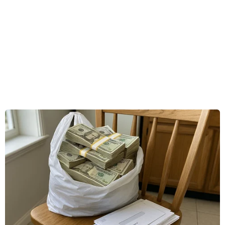
4/4. Hoàng Anh cũng lọt tốp 2% sinh viên có
thành tích học tập xuất sắc của Đại học RMIT
trên toàn cầu.
“Chỉ cần gió còn thổi, tôi vẫn sẽ tiến lên phía
trước,” Hoàng Anh chia sẻ khi đại diện sinh
viên phát biểu trong lễ tốt nghiệp.
Và cũng chính quyết tâm luôn nỗ lực bước về
phía trước đã đưa Hoàng Anh từ cô sinh viên
năm nhất không có nhiều thành tích nổi bật và
khá băn khoăn về tương lai trở thành một sinh
viên xuất sắc toàn cầu.
Hành trình học vấn của Hoàng Anh trở nên đầy
sắc màu với các chuyến đi trao đổi sinh viên
đến Đại học San Diego State (SDSU) tại Hoa Kỳ