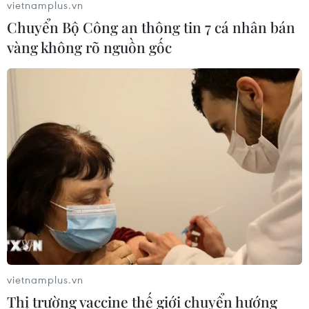
vietnamplus.vn
Đâm dao ở trung tâm London, một
Chuyển Bộ Công an thông tin 7 cá nhân bán
nữ nghi phạm bị bắt giữ
vàng không rõ nguồn gốc
05/08/2026 15:07
Nhiều chuyến bay tại Đức chuyển
hướng do vật thể bay gần đường
băng
05/08/2026 10:54
Dự luật trừng phạt Nga của
Mỹ có thể khiến châu Âu chịu tác
động ngược
05/08/2026 04:58
vietnamplus.vn
Thị trường vaccine thế giới chuyển hướng