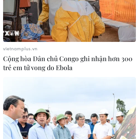
06/08/2026 15:34
Italy và Hy Lạp trở thành điểm nóng
của virus Tây sông Nile
06/08/2026 13:24
vietnamplus.vn
Cộng hòa Dân chủ Congo ghi nhận hơn 300
trẻ em tử vong do Ebola
NATO ưu tiên đẩy nhanh chuyển
giao hệ thống phòng không cho
Ukraine
06/08/2026 12:24
Thắt chặt tình hữu nghị sắt son giữa
các cựu chuyên gia quân sự Nga với
Việt Nam