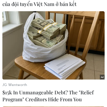
của đội tuyển Việt Nam ở bán kết
#Sergei Lavrov
#Chạy đua vũ trang
#Vladimir Putin
#Phòng thủ
#An ninh
Mỹ
Nga
Theo dõi VietnamPlus
TIN LIÊN QUAN
JG Wentworth
$15k In Unmanageable Debt? The "Relief
Program" Creditors Hide From You