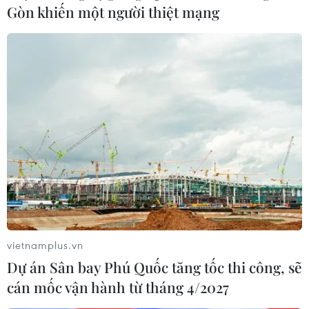
Gòn khiến một người thiệt mạng
TIN CÙNG CHUYÊN MỤC
Iceland trước cuộc trưng cầu ý dân
về nối lại đàm phán gia nhập EU
vietnamplus.vn
08/08/2026 07:54
Dự án Sân bay Phú Quốc tăng tốc thi công, sẽ
cán mốc vận hành từ tháng 4/2027