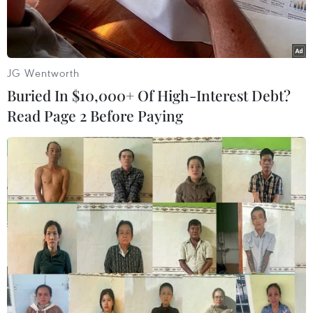
JG Wentworth
Buried In $10,000+ Of High-Interest Debt?
Read Page 2 Before Paying
Bộ trưởng Ngoại giao Nga Sergei Lavrov. (Nguồn: AFP/TTXVN)
Đài Tiếng nói nước Nga dẫn tuyên bố của Ngoại
trưởng Nga Sergei Lavrov ngày 27/9 cho biết,
Moskva sẽ làm tất cả những gì cần thiết để đảm
bảo an ninh của đất nước, đồng thời loại trừ
khả năng chạy đua vũ trang giữa Nga và Mỹ.