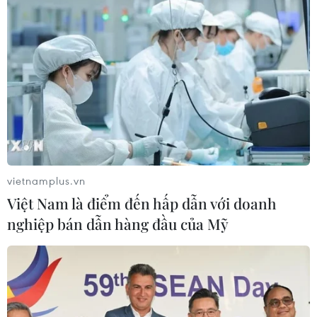
Góc tham chiếu cho Việt Nam
07/08/2026 04:08
Bỉ tìm ra hướng đi mới trong điều trị
ung thư gan di căn
07/08/2026 04:05
vietnamplus.vn
Nga thoái vốn nhà nước khỏi Sân bay
Việt Nam là điểm đến hấp dẫn với doanh
Quốc tế Sheremetyevo
nghiệp bán dẫn hàng đầu của Mỹ
07/08/2026 00:22
Nga thông báo tấn công căn
cứ ngầm của Ukraine