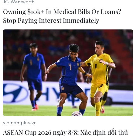
JG Wentworth
định phát động một cuộc chạy đua vũ trang mới,
Owning $10k+ In Medical Bills Or Loans?
song sẽ đáp trả mọi thách thức an ninh./.
Stop Paying Interest Immediately
(Vietnam+)
vietnamplus.vn
ASEAN Cup 2026 ngày 8/8: Xác định đối thủ