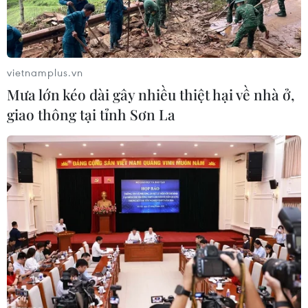
vietnamplus.vn
Mưa lớn kéo dài gây nhiều thiệt hại về nhà ở,
giao thông tại tỉnh Sơn La
Liên đoàn Arab họp khẩn về việc Mỹ ủng
hộ các khu định cư của Israel
25/11/2019 14:56
Tổng thư ký AL Ahmed Aboul-Gheit đã chỉ trích tuyên bố
của Ngoại trưởng Mỹ Mike Pompeo, coi đây là một diễn
biến rất tiêu cực và là sự thay đổi đáng tiếc lập trường
của Mỹ.