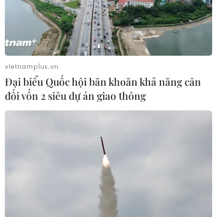
03/08/2026 06:24
Tổng thống Trump thông báo thời
điểm Mỹ nối lại đàm phán với Iran
vietnamplus.vn
03/08/2026 00:50
Đại biểu Quốc hội băn khoăn khả năng cân
đối vốn 2 siêu dự án giao thông
Iran và Oman sắp đạt thỏa thuận về
tuyến hàng hải mới tại eo biển
Hormuz
02/08/2026 22:47
Yemen có thể trở thành mặt
trận quyết định của xung đột Mỹ-
Iran?