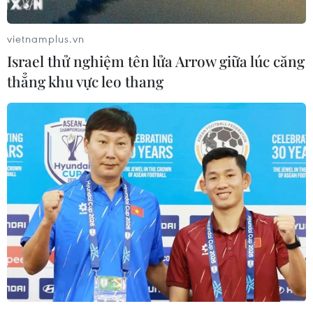
Ngày 27/11, Tổng thống Palestine Mahmoud
vietnamplus.vn
Abbas đã bác bỏ một tuyên bố gần đây của Mỹ
Israel thử nghiệm tên lửa Arrow giữa lúc căng
về công nhận các khu định cư của Israel tại các
thẳng khu vực leo thang
vùng lãnh thổ Palestine bị chiếm đóng.
Trong bài phát biểu nhân lễ kỷ niệm Ngày Quốc
tế đoàn kết với nhân dân Palestine được gửi tới
Liên hợp quốc, Tổng thống Abbas nêu rõ:
"Những tuyên bố và quyết định bất hợp pháp
như vậy của Mỹ chỉ thúc đẩy Chính phủ Israel
tiếp tục duy trì sự chiếm đóng, đẩy nhanh các
hoạt động định cư và tiếp tục khẳng định việc vi
phạm."
Nhà lãnh đạo Palestine gọi quyết định của Mỹ là
vi phạm luật pháp quốc tế, do đó chính quyền