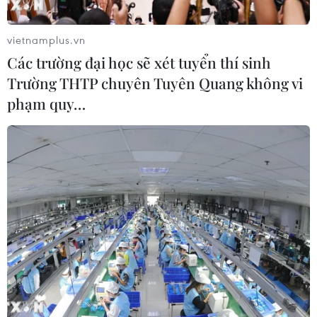
vietnamplus.vn
Các trường đại học sẽ xét tuyển thí sinh
Trường THTP chuyên Tuyên Quang không vi
phạm quy…
Ngoại trưởng Mỹ kêu gọi các nước Arab
chấm dứt tẩy chay Israel
26/11/2019 02:31