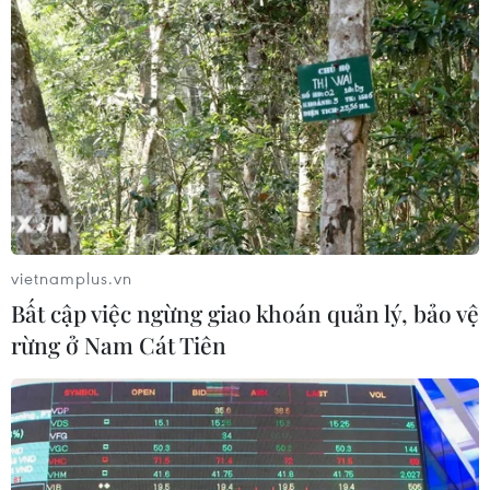
Theo dõi VietnamPlus
TIN LIÊN QUAN
vietnamplus.vn
Bất cập việc ngừng giao khoán quản lý, bảo vệ
rừng ở Nam Cát Tiên