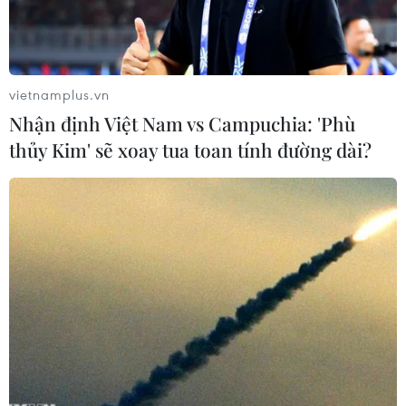
Washington "không đủ tiêu chuẩn để trở thành một
nước trung gian" trong giải quyết vấn đề Palestine-
Israel.
vietnamplus.vn
Nhận định Việt Nam vs Campuchia: 'Phù
thủy Kim' sẽ xoay tua toan tính đường dài?
Người dân Palestine xung đột với các lực lượng an ninh Israel
trong cuộc biểu tình tại thành phố Ramallah, Bờ Tây. (Ảnh:
AFP/TTXVN)