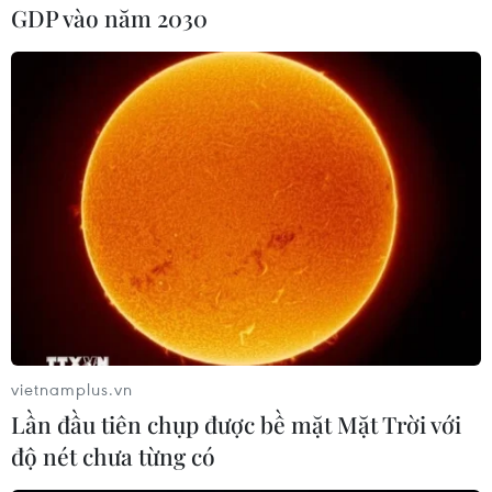
GDP vào năm 2030
như tại các văn phòng của Liên hợp quốc tại
Geneva của Thụy Sĩ, Nairobi của Kenya và
Vienna của Áo, cùng nhiều thành phố khác trên
thế giới.
Ngày 18/11 vừa qua, Ngoại trưởng Mỹ Mike
Pompeo đã tuyên bố rằng Chính phủ Mỹ sẽ
không còn coi các khu định cư ở Bờ Tây của
Israel là "không phù hợp" với luật pháp quốc tế,
một động thái làm tương lai của các cuộc đàm
phán hòa bình giữa Israel và Palestine trở nên
mờ mịt hơn./.
vietnamplus.vn
(TTXVN/Vietnam+)
Lần đầu tiên chụp được bề mặt Mặt Trời với
độ nét chưa từng có