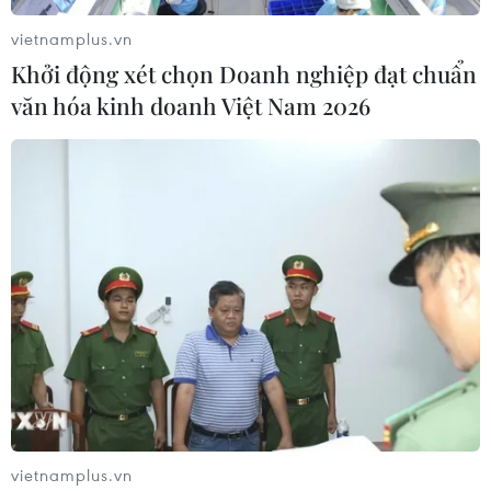
Ngoại trưởng Pompeo nêu rõ "đã đến lúc các nước
Arab dừng tẩy chay và hợp tác với Israel," đồng thời
vietnamplus.vn
nhấn mạnh rằng sự chia rẽ đồng nghĩa với mất ổn định
Khởi động xét chọn Doanh nghiệp đạt chuẩn
trong khu vực.
văn hóa kinh doanh Việt Nam 2026
vietnamplus.vn