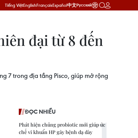
Tiếng Việt
English
Français
Español
中文
Русский
niên đại từ 8 đến
g 7 trong địa tầng Pisco, giúp mở rộng
ĐỌC NHIỀU
Phát hiện chủng probiotic mới giúp ức
chế vi khuẩn HP gây bệnh dạ dày