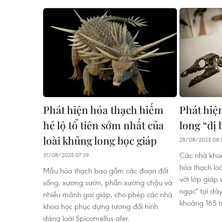
Phát hiện hóa thạch hiếm
Phát hiệ
hé lộ tổ tiên sớm nhất của
long “dị 
loài khủng long bọc giáp
28/08/2025 08:1
Các nhà khoa
31/08/2025 07:39
hóa thạch lo
Mẫu hóa thạch bao gồm các đoạn đốt
với lớp giáp 
sống, xương sườn, phần xương chậu và
ngạc" tại dã
nhiều mảnh gai giáp, cho phép các nhà
khoảng 165 t
khoa học phục dựng tương đối hình
dáng loài Spicomellus afer.