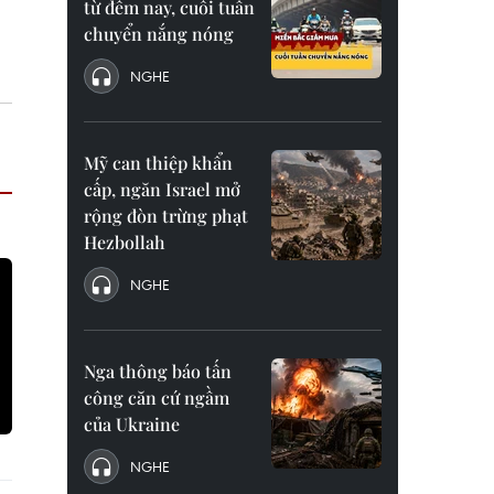
từ đêm nay, cuối tuần
chuyển nắng nóng
NGHE
Mỹ can thiệp khẩn
cấp, ngăn Israel mở
rộng đòn trừng phạt
Hezbollah
NGHE
Nga thông báo tấn
công căn cứ ngầm
của Ukraine
NGHE