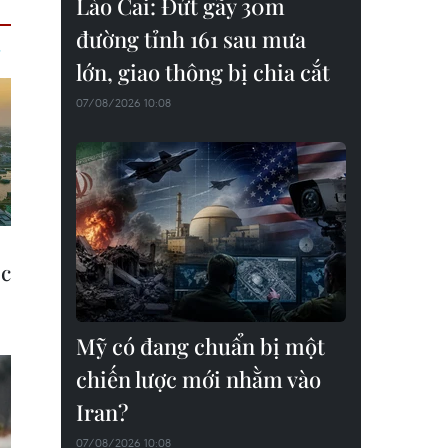
Lào Cai: Đứt gãy 30m
đường tỉnh 161 sau mưa
lớn, giao thông bị chia cắt
07/08/2026 10:08
Mỹ có đang chuẩn bị một
chiến lược mới nhằm vào
Iran?
07/08/2026 10:08