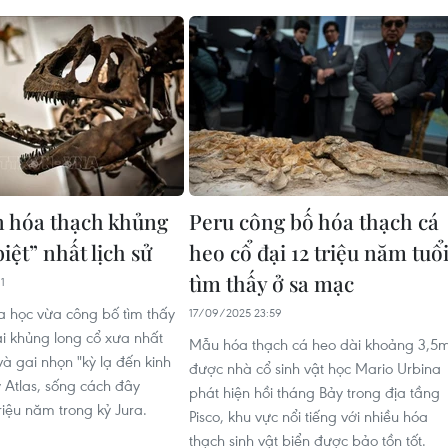
n hóa thạch khủng
Peru công bố hóa thạch cá
biệt” nhất lịch sử
heo cổ đại 12 triệu năm tuổi
tìm thấy ở sa mạc
1
 học vừa công bố tìm thấy
17/09/2025 23:59
ài khủng long cổ xưa nhất
Mẫu hóa thạch cá heo dài khoảng 3,5m
và gai nhọn "kỳ lạ đến kinh
được nhà cổ sinh vật học Mario Urbina
y Atlas, sống cách đây
phát hiện hồi tháng Bảy trong địa tầng
riệu năm trong kỷ Jura.
Pisco, khu vực nổi tiếng với nhiều hóa
thạch sinh vật biển được bảo tồn tốt.