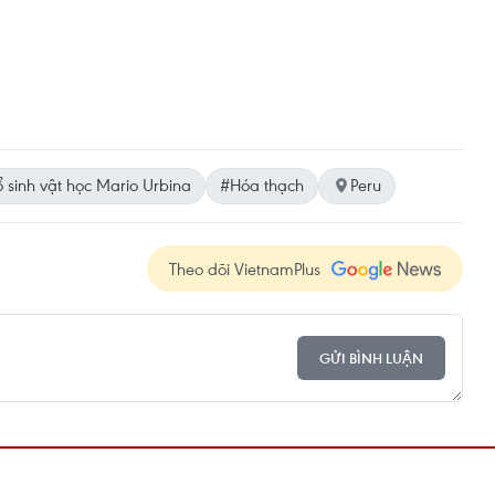
 sinh vật học Mario Urbina
#Hóa thạch
Peru
Theo dõi VietnamPlus
GỬI BÌNH LUẬN