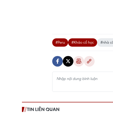
#Peru
#Khảo cổ học
#nhà cổ
TIN LIÊN QUAN